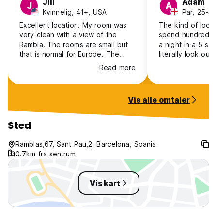
Jill
Adam
J
A
Kvinnelig, 41+, USA
Par, 25-30
Excellent location. My room was
The kind of locat
very clean with a view of the
spend hundreds o
Rambla. The rooms are small but
a night in a 5 sta
that is normal for Europe. The
literally look out
Breakfast room is large with a
Ramblas from our
Read more
grand view of the Rambla. It is a
Unfortunately we
European Breakfast. The steps
about twelve hou
leading into Mare Nostrum are
have stayed for 
Vis alle omtaler
steep but once inside they have
an elevator. The staff are friendly
and knowledgeable. I would stay
Sted
here again.
Ramblas,67, Sant Pau,2, Barcelona, Spania
0.7km fra sentrum
Vis kart