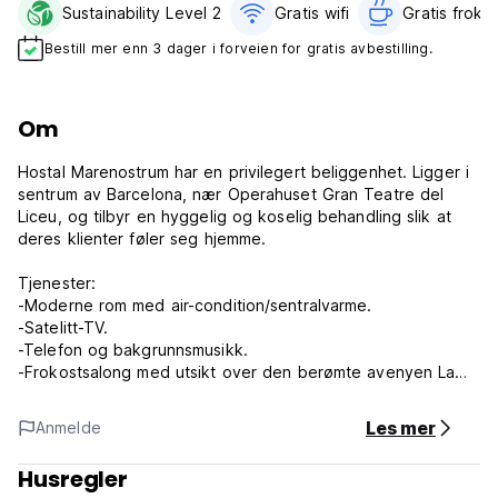
Sustainability Level 2
Gratis wifi‎
Gratis frokos
Bestill mer enn 3 dager i forveien for gratis avbestilling.
Om
Hostal Marenostrum har en privilegert beliggenhet. Ligger i
sentrum av Barcelona, ​​nær Operahuset Gran Teatre del
Liceu, og tilbyr en hyggelig og koselig behandling slik at
deres klienter føler seg hjemme.
Tjenester:
-Moderne rom med air-condition/sentralvarme.
-Satelitt-TV.
-Telefon og bakgrunnsmusikk.
-Frokostsalong med utsikt over den berømte avenyen La
Rambla.
-Gratis Internett på alle rom!
Les mer
Anmelde
- 24 timers resepsjon.
(Auto-translated from original language)
Husregler