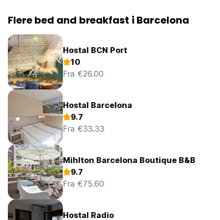
Flere bed and breakfast i Barcelona
Hostal BCN Port
10
Fra €26.00
Hostal Barcelona
9.7
Fra €33.33
Mihlton Barcelona Boutique B&B
9.7
Fra €75.60
Hostal Radio