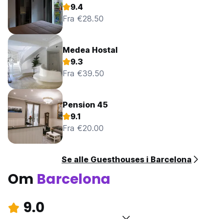
9.4
Fra €28.50
Medea Hostal
9.3
Fra €39.50
Pension 45
9.1
Fra €20.00
Se alle Guesthouses i Barcelona
Om
Barcelona
9.0