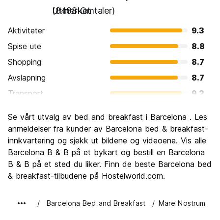
Utmerket
(8488 Omtaler)
Aktiviteter
9.3
Spise ute
8.8
Shopping
8.7
Avslapning
8.7
Transport
9.2
Sightseeing
9.4
Se vårt utvalg av bed and breakfast i Barcelona . Les
Kultur
9.4
anmeldelser fra kunder av Barcelona bed & breakfast-
Feste
innkvartering og sjekk ut bildene og videoene. Vis alle
8.9
Barcelona B & B på et bykart og bestill en Barcelona
Verdi for pengene
8.1
B & B på et sted du liker. Finn de beste Barcelona bed
& breakfast-tilbudene på Hostelworld.com.
Barcelona Bed and Breakfast
Mare Nostrum