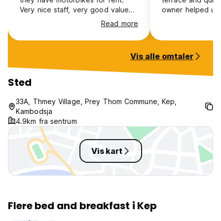
Very nice staff, very good value
owner helped us
for money.
our next destina
Read more
sure it was there
the morning. the guesthouse is a
walk away from t
Vis alle omtaler
but the free bik
around more easily. the 
downside is havi
Sted
lots of dogs from
guesthouses to ge
33A, Thmey Village, Prey Thom Commune, Kep,
Kambodsja
4.9km fra sentrum
Vis kart
Flere bed and breakfast i Kep