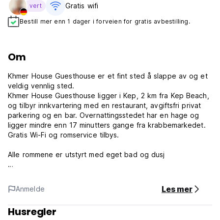
Gratis wifi‎
vert
Bestill mer enn 1 dager i forveien for gratis avbestilling.
Om
Khmer House Guesthouse er et fint sted å slappe av og et
veldig vennlig sted.
Khmer House Guesthouse ligger i Kep, 2 km fra Kep Beach,
og tilbyr innkvartering med en restaurant, avgiftsfri privat
parkering og en bar. Overnattingsstedet har en hage og
ligger mindre enn 17 minutters gange fra krabbemarkedet.
Gratis Wi-Fi og romservice tilbys.
Alle rommene er utstyrt med eget bad og dusj
Kontinental frokost og à la carte-frokost er tilgjengelig hver
morgen på Khmer House Guesthouse. Gjestehuset serverer
Les mer
Anmelde
også lunsj og middag i restauranten. Vi har også en
restaurant nede på krabbemarkedet, navnet er KEP SUR
Husregler
MER Restaurant åpen til lunsj og middag hvis du vil spise