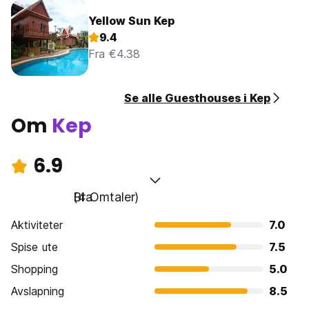
Yellow Sun Kep
9.4
Fra €4.38
Se alle Guesthouses i Kep
Om
Kep
6.9
Bra
(4 Omtaler)
Aktiviteter
7.0
Spise ute
7.5
Shopping
5.0
Avslapning
8.5