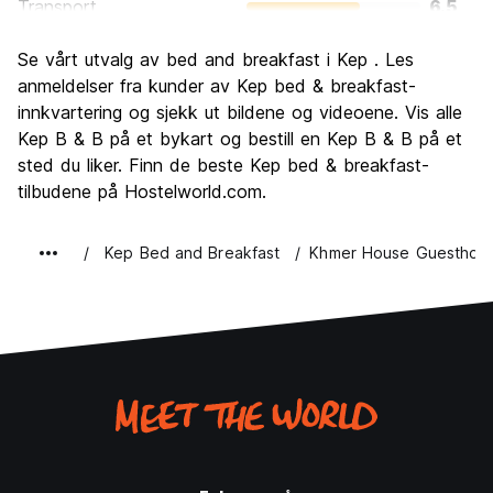
Transport
6.5
Sightseeing
7.0
Se vårt utvalg av bed and breakfast i Kep . Les
Kultur
7.0
anmeldelser fra kunder av Kep bed & breakfast-
Feste
innkvartering og sjekk ut bildene og videoene. Vis alle
5.5
Kep B & B på et bykart og bestill en Kep B & B på et
Verdi for pengene
8.0
sted du liker. Finn de beste Kep bed & breakfast-
tilbudene på Hostelworld.com.
Kep Bed and Breakfast
Khmer House Guesthou