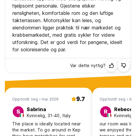
hjelpsomt personale. Gjestene elsker
rensligheten, komfortable rom og den luftige
takterrassen. Motorsykler kan leies, og
eiendommen ligger praktisk til nær markedet og
krabbemarkedet, med gratis sykler for videre
utforskning. Det er god verdi for pengene, ideelt
for soloreisende og par.
Var dette nyttig?
9.7
Oppholdt seg i mai 2026
Oppholdt seg i de
Sabrina
Rebecca
S
R
Kvinnelig, 31-40, Italy
Kvinnelig, 
The place is ideally located near
our room was lov
the market. To go around in Kep
we enjoyed the 
they have motorbikes for rent.
terrace and quie