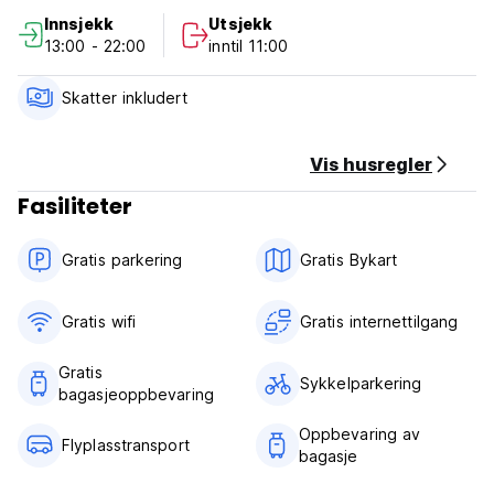
mat, tilbyr vi tuk tuk to go og retur.
Innsjekk
Utsjekk
13:00 - 22:00
inntil 11:00
Scooterutleie er tilgjengelig for $ 6,00/dag.
Kep Market ligger 5,8 km fra Khmer House Guesthouse,
Skatter inkludert
mens Kep Jetty ligger 4,8 km unna. Nærmeste flyplass er
Sihanoukville internasjonale lufthavn, 104,6 km unna.
På vandrerhjemmet kan vi også ordne buss og båtbillett.
Vis husregler
(Auto-translated from original language)
Fasiliteter
Gratis parkering
Gratis Bykart
Gratis wifi‎
Gratis internettilgang
Gratis
Sykkelparkering
bagasjeoppbevaring
Oppbevaring av
Flyplasstransport
bagasje