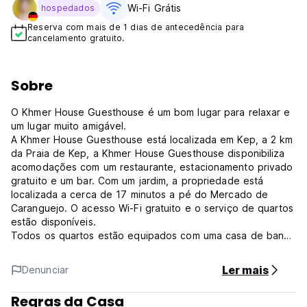
Wi-Fi Grátis
hospedados
Reserva com mais de 1 dias de antecedência para
cancelamento gratuito.
Sobre
O Khmer House Guesthouse é um bom lugar para relaxar e
um lugar muito amigável.
A Khmer House Guesthouse está localizada em Kep, a 2 km
da Praia de Kep, a Khmer House Guesthouse disponibiliza
acomodações com um restaurante, estacionamento privado
gratuito e um bar. Com um jardim, a propriedade está
localizada a cerca de 17 minutos a pé do Mercado de
Caranguejo. O acesso Wi-Fi gratuito e o serviço de quartos
estão disponíveis.
Todos os quartos estão equipados com uma casa de banho
privativa e um chuveiro
Opções de pequeno-almoço continental e à carta estão
Ler mais
Denunciar
disponíveis todas as manhãs no Khmer House Guesthouse.
A Guesthouse também serve almoços e jantares no
Regras da Casa
restaurante. Nós também temos um restaurante no mercado