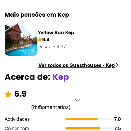
Mais pensões em Kep
Yellow Sun Kep
9.4
Desde €4.37
Ver todos os Guesthouses - Kep
Acerca de:
Kep
6.9
Bom
(4 Comentários)
Actividades
7.0
Comer fora
7.5