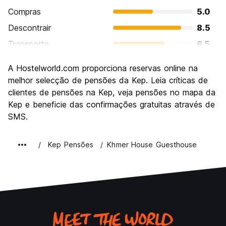
Compras
5.0
Descontrair
8.5
Transporte
6.5
Visitas turísticas
7.0
A Hostelworld.com proporciona reservas online na
Cultura
7.0
melhor selecção de pensões da Kep. Leia críticas de
Festas / vida noturna
clientes de pensões na Kep, veja pensões no mapa da
5.5
Kep e beneficie das confirmações gratuitas através de
Custo-beneficio
8.0
SMS.
Kep Pensões
Khmer House Guesthouse