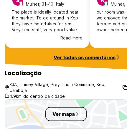
S
R
Mulher, 31-40, Italy
Mulher, 31-
The place is ideally located near
our room was lov
the market. To go around in Kep
we enjoyed the 
they have motorbikes for rent.
terrace and quie
Very nice staff, very good value
owner helped us
for money.
our next destina
Read more
sure it was there
the morning. the guesthouse is a
walk away from t
Ver todos os comentários
but the free bik
around more easily. the 
downside is havi
Localização
lots of dogs from
guesthouses to ge
33A, Thmey Village, Prey Thom Commune, Kep,
Camboja
4.9km do centro da cidade
Ver mapa