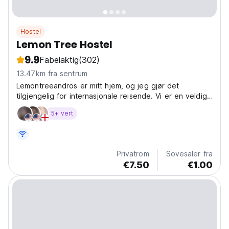
Hostel
Lemon Tree Hostel
9.9
Fabelaktig
(302)
13.47km fra sentrum
Lemontreeandros er mitt hjem, og jeg gjør det
tilgjengelig for internasjonale reisende. Vi er en veldig
liten egenart
5+ vert
Privatrom
Sovesaler fra
€7.50
€1.00