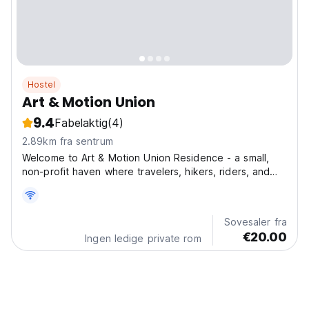
Hostel
Art & Motion Union
9.4
Fabelaktig
(4)
2.89km fra sentrum
Welcome to Art & Motion Union Residence - a small,
non-profit haven where travelers, hikers, riders, and
artists come together to explore, create, and connect.
Every stay directly supports our mission of fostering
movement, creativity, and artistic experiences,...
Sovesaler fra
€20.00
Ingen ledige private rom