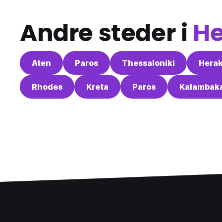
Andre steder i
He
Aten
Paros
Thessaloniki
Herak
Rhodes
Kreta
Paros
Kalambak