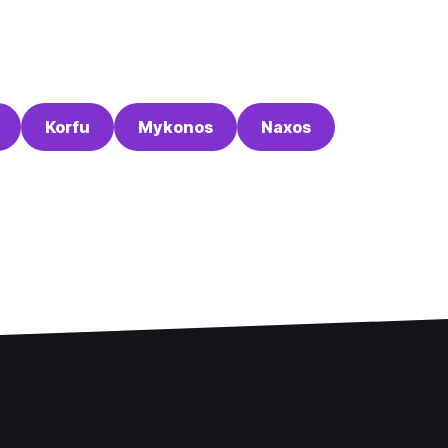
Korfu
Mykonos
Naxos