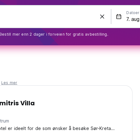
Datoer
Bestill mer enn 2 dager i forveien for gratis avbestilling.
.
Les mer
mitris Villa
ntrum
Hotel er ideelt for de som ønsker å besøke Sør-Kreta...