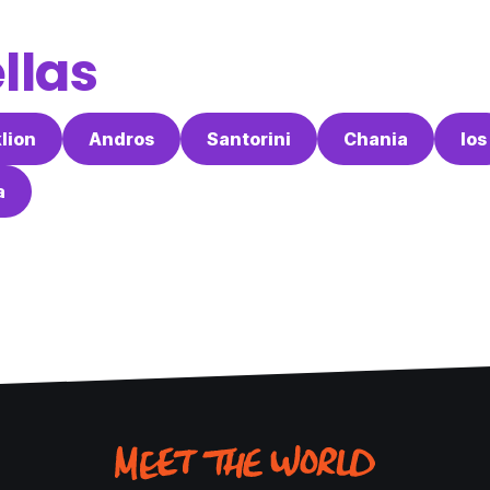
llas
lion
Andros
Santorini
Chania
Ios
a