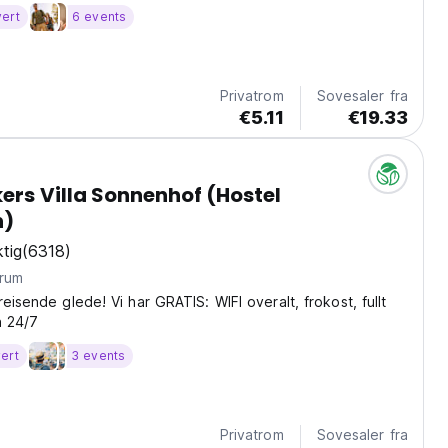
vert
6 events
Privatrom
Sovesaler fra
€5.11
€19.33
rs Villa Sonnenhof (Hostel
n)
tig
(6318)
trum
eisende glede! Vi har GRATIS: WIFI overalt, frokost, fullt
n 24/7
ert
3 events
Privatrom
Sovesaler fra