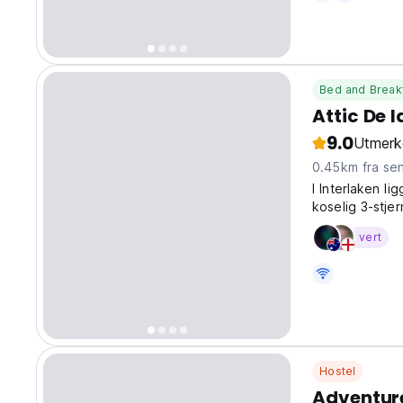
Bed and Break
Attic De l
9.0
Utmerk
0.45km fra se
I Interlaken l
koselig 3-stje
sveitsiske Alp
vert
Hostel
Adventure