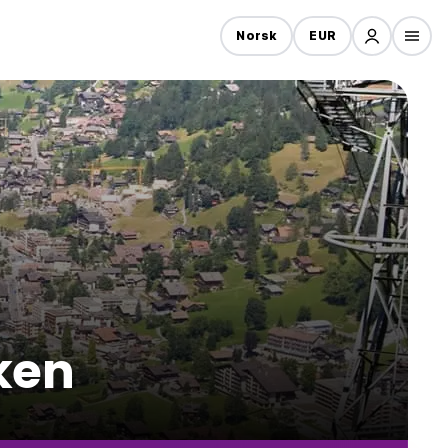
Norsk
EUR
aken