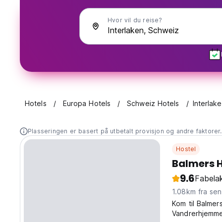
Hvor vil du reise?
Hotels
Europa Hotels
Schweiz Hotels
Interlak
Plasseringen er basert på utbetalt provisjon og andre faktorer
Hostel
Balmers H
9.6
Fabelak
1.08km fra se
Kom til Balmer
Vandrerhjemmet 