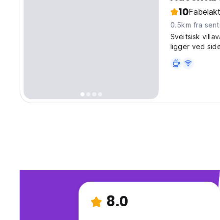
10
Fabelakt
0.5km fra sen
Sveitsisk vill
ligger ved sid
eget toalett o
8.0