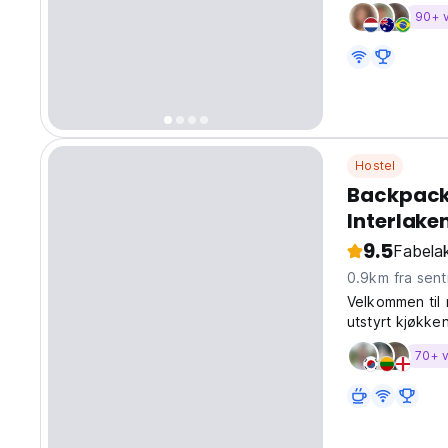
90+ 
Hostel
Backpacke
Interlake
9.5
Fabelak
0.9km fra sen
Velkommen til r
utstyrt kjøkke
70+ v