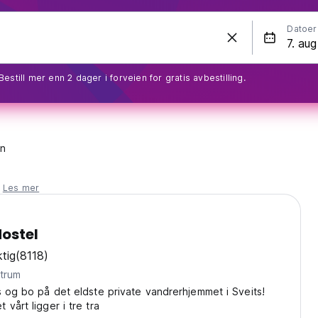
Datoer
Bestill mer enn 2 dager i forveien for gratis avbestilling.
en
.
Les mer
ostel
tig
(8118)
ntrum
s og bo på det eldste private vandrerhjemmet i Sveits!
vårt ligger i tre tra