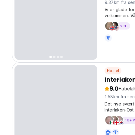
9.37km fra se
Vi er glade fo
velkommen. Vår
vert
Hostel
Interlake
9.0
Fabelak
1.58km fra se
Det nye svært 
Interlaken-Ost
10+ v