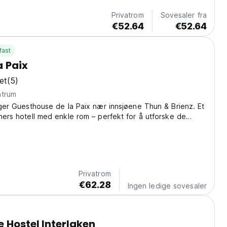
Privatrom
Sovesaler fra
€52.64
€52.64
fast
a Paix
et
(5)
ntrum
igger Guesthouse de la Paix nær innsjøene Thun & Brienz. Et
rners hotell med enkle rom – perfekt for å utforske de
ene. (Auto-translated from original language)
Privatrom
€62.28
Ingen ledige sovesaler
 Hostel Interlaken