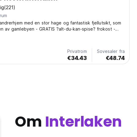
ig
(221)
trum
avandrerhjem med en stor hage og fantastisk fjellutsikt, som
en av gamlebyen - GRATIS ?alt-du-kan-spise? frokost -
g dusj på hvert rom. Garantert gode vibber!
Privatrom
Sovesaler fra
€34.43
€48.74
Om
Interlaken