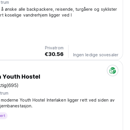
ntrum
r å ønske alle backpackere, reisende, turgåere og syklister
t koselige vandrerhjem ligger ved l
Privatrom
€30.56
Ingen ledige sovesaler
n Youth Hostel
tig
(695)
ntrum
moderne Youth Hostel Interlaken ligger rett ved siden av
 jernbanestasjon.
ert