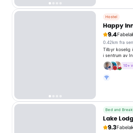
Hostel
Happy In
9.4
Fabelak
0.42km fra se
Tilbyr koselig
i sentrum av I
mat og drikke t
10+ v
Bed and Break
Lake Lodg
9.3
Fabelak