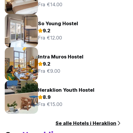
Fra €14.00
So Young Hostel
9.2
Fra €12.00
Intra Muros Hostel
9.2
Fra €9.00
Heraklion Youth Hostel
8.9
Fra €15.00
Se alle Hotels i Heraklion