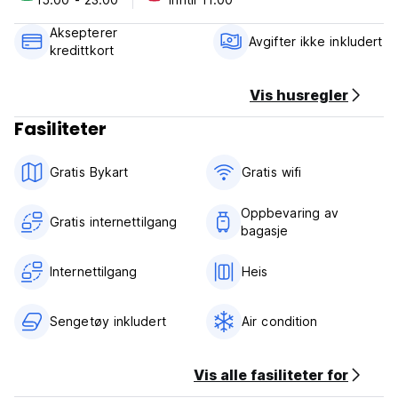
of your stay.
Aksepterer
Check in from 15:00 to 23:00 .
Avgifter ikke inkludert
kredittkort
Check out before 11:00 .
Payment upon arrival by credit & debit cards.
Vis husregler
This property may pre-authorize your card before arrival.
Fasiliteter
Taxes not included - Government tax: 0.5€ per night upon
arrival
Gratis Bykart
Gratis wifi‎
Breakfast not included.
Oppbevaring av
General:
Gratis internettilgang
bagasje
Reception hours from 10:00 to 01:00.
No curfew.
Internettilgang
Heis
Sengetøy inkludert
Air condition
Vis alle fasiliteter for