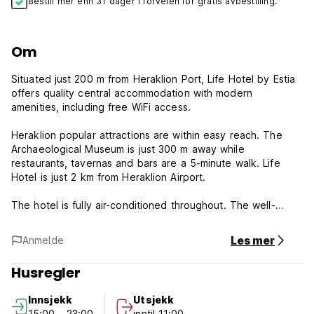
Bestill mer enn 31 dager i forveien for gratis avbestilling.
Om
Situated just 200 m from Heraklion Port, Life Hotel by Estia
offers quality central accommodation with modern
amenities, including free WiFi access.
Heraklion popular attractions are within easy reach. The
Archaeological Museum is just 300 m away while
restaurants, tavernas and bars are a 5-minute walk. Life
Hotel is just 2 km from Heraklion Airport.
The hotel is fully air-conditioned throughout. The well-
appointed rooms feature a fridge and TV. Some have
balconies overlooking the city.
Les mer
Anmelde
Life Hotel by Estia - Terms & Conditions:
Husregler
Cancellation policy: 30 days before arrival. In case of a late
Innsjekk
Utsjekk
cancellation or No Show, you will be charged the first night
15:00 - 23:00
inntil 11:00