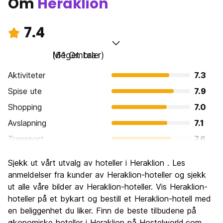
Om
Heraklion
7.4
Meget bra
(61 Omtaler)
Aktiviteter
7.3
Spise ute
7.9
Shopping
7.0
Avslapning
7.1
Transport
7.6
Sightseeing
7.7
Sjekk ut vårt utvalg av hoteller i Heraklion . Les
Kultur
8.0
anmeldelser fra kunder av Heraklion-hoteller og sjekk
Feste
ut alle våre bilder av Heraklion-hoteller. Vis Heraklion-
6.8
hoteller på et bykart og bestill et Heraklion-hotell med
Verdi for pengene
7.4
en beliggenhet du liker. Finn de beste tilbudene på
økonomiske hoteller i Heraklion på Hostelworld.com.