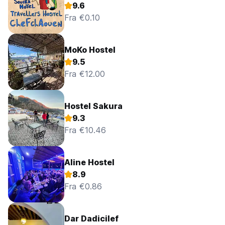
9.6
Fra €0.10
MoKo Hostel
9.5
Fra €12.00
Hostel Sakura
9.3
Fra €10.46
Aline Hostel
8.9
Fra €0.86
Dar Dadicilef