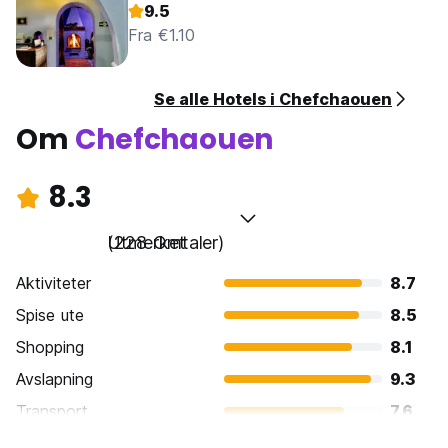
9.5
Fra €1.10
Se alle Hotels i Chefchaouen
Om
Chefchaouen
8.3
Utmerket
(228 Omtaler)
Aktiviteter
8.7
Spise ute
8.5
Shopping
8.1
Avslapning
9.3
Transport
7.6
Sightseeing
8.7