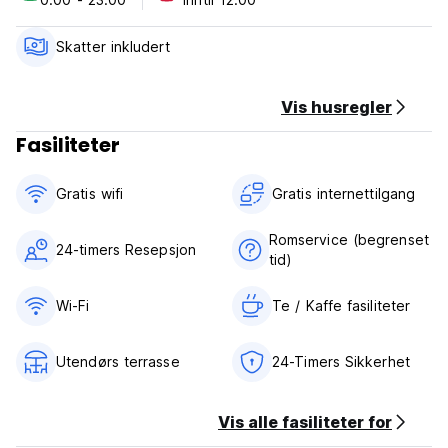
Avbestillingsregler: 1 dag før ankomst. Ved sen avbestilling
eller manglende oppmøte, vil du bli belastet den første
Skatter inkludert
natten av oppholdet.
Innsjekking fra kl. 14.00 til 24.00.
Vis husregler
Sjekk ut før kl. 12.00.
Fasiliteter
Betaling kun kontant ved ankomst.
Gratis wifi‎
Gratis internettilgang
Skatter inkludert
Frokost er ikke inkludert.
Romservice (begrenset
24-timers Resepsjon
tid)
Generell:
24 timers resepsjon.
Ingen portforbud. (Auto-translated from original language)
Wi-Fi
Te / Kaffe fasiliteter
Utendørs terrasse
24-Timers Sikkerhet
Vis alle fasiliteter for