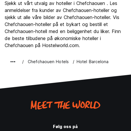
Sjekk ut vårt utvalg av hoteller i Chefchaouen . Les
Kultur
8.7
anmeldelser fra kunder av Chefchaouen-hoteller og
Feste
sjekk ut alle våre bilder av Chefchaouen-hoteller. Vis
5.8
Chefchaouen-hoteller på et bykart og bestill et
Verdi for pengene
9.2
Chefchaouen-hotell med en beliggenhet du liker. Finn
de beste tilbudene på økonomiske hoteller i
Chefchaouen på Hostelworld.com.
Chefchaouen Hotels
Hotel Barcelona
Følg oss på