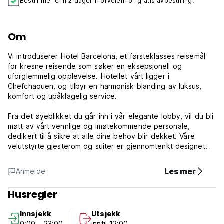
Bestill mer enn 2 dager i forveien for gratis avbestilling.
Om
Vi introduserer Hotel Barcelona, ​​et førsteklasses reisemål
for kresne reisende som søker en eksepsjonell og
uforglemmelig opplevelse. Hotellet vårt ligger i
Chefchaouen, og tilbyr en harmonisk blanding av luksus,
komfort og upåklagelig service.
Fra det øyeblikket du går inn i vår elegante lobby, vil du bli
møtt av vårt vennlige og imøtekommende personale,
dedikert til å sikre at alle dine behov blir dekket. Våre
velutstyrte gjesterom og suiter er gjennomtenkt designet
for å gi et fredelig tilfluktssted, med myke møbler, moderne
bekvemmeligheter og fantastisk utsikt over Chefchaouen.
Les mer
Anmelde
Hotel Barcelona ligger i nærheten av Kasba, Mohammed 5-
Husregler
plassen og Khandak Semmar.
Innsjekk
Utsjekk
Hotel Barcelona - Vilkår og betingelser:
0:00 - 23:00
inntil 12:00