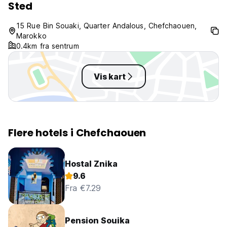
Sted
15 Rue Bin Souaki, Quarter Andalous, Chefchaouen,
Marokko
0.4km fra sentrum
Vis kart
Flere hotels i Chefchaouen
Hostal Znika
9.6
Fra €7.29
Pension Souika