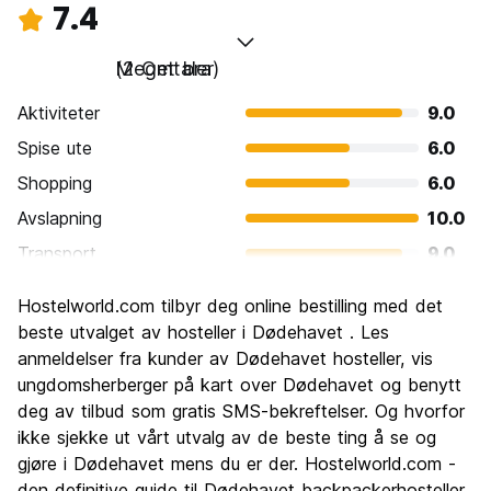
7.4
Meget bra
(2 Omtaler)
Aktiviteter
9.0
Spise ute
6.0
Shopping
6.0
Avslapning
10.0
Transport
9.0
Sightseeing
6.0
Hostelworld.com tilbyr deg online bestilling med det
Kultur
7.0
beste utvalget av hosteller i Dødehavet . Les
Feste
anmeldelser fra kunder av Dødehavet hosteller, vis
6.0
ungdomsherberger på kart over Dødehavet og benytt
Verdi for pengene
8.0
deg av tilbud som gratis SMS-bekreftelser. Og hvorfor
ikke sjekke ut vårt utvalg av de beste ting å se og
gjøre i Dødehavet mens du er der. Hostelworld.com -
den definitive guide til Dødehavet backpackerhosteller.