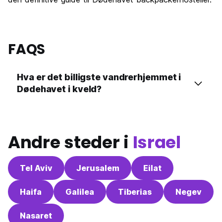
FAQS
Hva er det billigste vandrerhjemmet i
Dødehavet i kveld?
Andre steder i
Israel
Tel Aviv
Jerusalem
Eilat
Haifa
Galilea
Tiberias
Negev
Nasaret