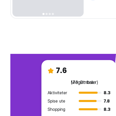
7.6
Meget bra
(73 Omtaler)
Aktiviteter
8.3
Spise ute
7.8
Shopping
8.3