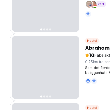
i Eilat. (Auto-
vert
Hostel
Abraham 
10
Fabelakt
0.75km fra se
Som det fjerd
beliggenhet i E
Hostel