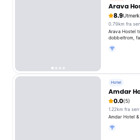
Arava Hos
8.9
Utmerk
0.79km fra se
Arava Hostel t
dobbeltrom, fa
Hotel
Amdar Hot
0.0
(5)
1.22km fra sen
Amdar Hotel & 