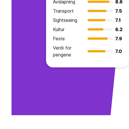
Avslapning
8.6
Transport
7.5
Sightseeing
7.1
Kultur
6.2
Feste
7.9
Verdi for
7.0
pengene