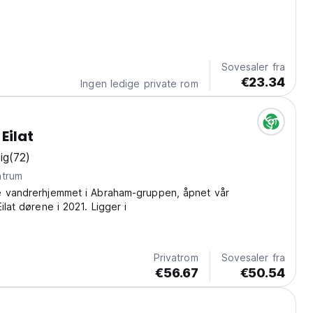
translated from original language)
Sovesaler fra
€23.34
Ingen ledige private rom
Eilat
ig
(72)
ntrum
e vandrerhjemmet i Abraham-gruppen, åpnet vår
ilat dørene i 2021. Ligger i
Privatrom
Sovesaler fra
€56.67
€50.54