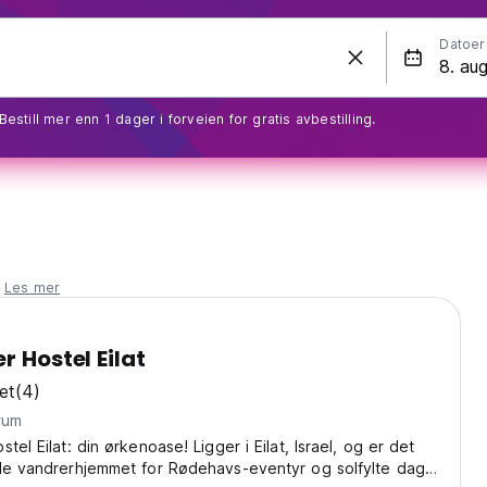
Datoer
Bestill mer enn 1 dager i forveien for gratis avbestilling.
.
Les mer
r Hostel Eilat
et
(4)
rum
tel Eilat: din ørkenoase! Ligger i Eilat, Israel, og er det
ale vandrerhjemmet for Rødehavs-eventyr og solfylte dager