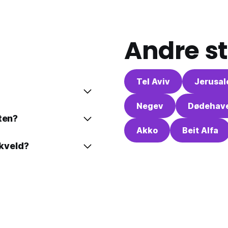
Andre st
Tel Aviv
Jerusa
Negev
Dødehav
ten?
Akko
Beit Alfa
 kveld?