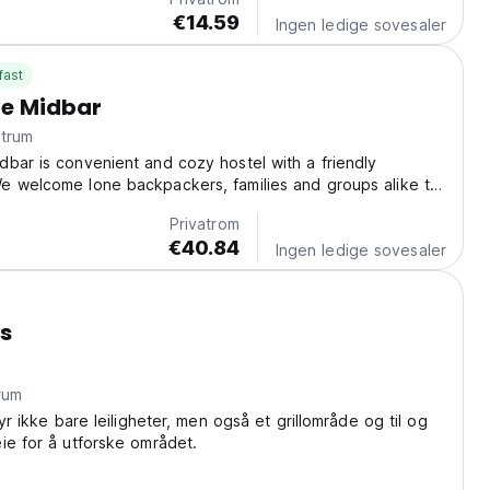
€14.59
Ingen ledige sovesaler
fast
ve Midbar
ntrum
bar is convenient and cozy hostel with a friendly
e welcome lone backpackers, families and groups alike to
 city Eilat and the Negev diversity of Israel. The Hostel is
Privatrom
uples, families, small groups or...
€40.84
Ingen ledige sovesaler
es
rum
byr ikke bare leiligheter, men også et grillområde og til og
ie for å utforske området.