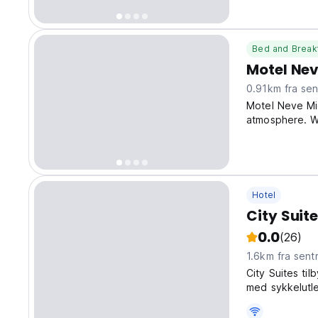
Bed and Break
Motel Ne
0.91km fra se
Motel Neve Mid
atmosphere. W
experience the
suitable for co
Hotel
City Suit
0.0
(26)
1.6km fra sent
City Suites til
med sykkelutle