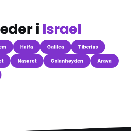
eder i
Israel
lem
Haifa
Galilea
Tiberias
et
Nasaret
Golanhøyden
Arava