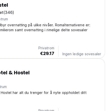
tel
et
(346)
ntrum
ilbyr overnatting på ulike nivåer. Romalternativene er:
milierom samt overnatting i rimelige delte sovesaler
Privatrom
€29.17
Ingen ledige sovesaler
el & Hostel
trum
Hostel har alt du trenger for å nyte oppholdet ditt
Privatrom