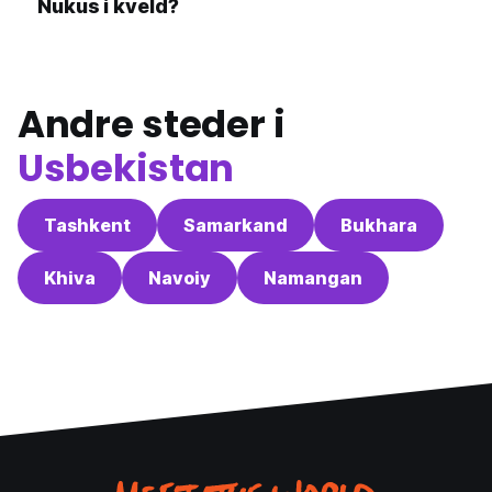
Nukus i kveld?
Andre steder i
Usbekistan
Tashkent
Samarkand
Bukhara
Khiva
Navoiy
Namangan