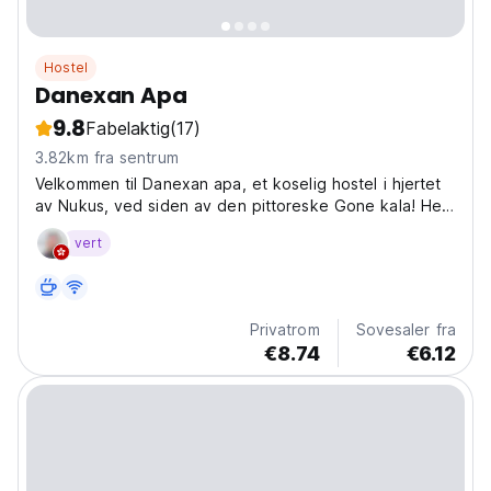
Hostel
Danexan Apa
9.8
Fabelaktig
(17)
3.82km fra sentrum
Velkommen til Danexan apa, et koselig hostel i hjertet
av Nukus, ved siden av den pittoreske Gone kala! Her
finner du en uforglemmelig atmosfære av gjestfrihet og
vert
komfort. Se for deg: du våkner opp i et lyst rom, klar
for nye eventyr i Usbekistan. Danexan...
Privatrom
Sovesaler fra
€8.74
€6.12