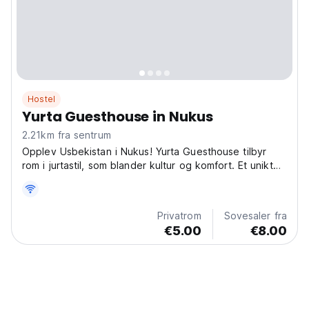
Hostel
Yurta Guesthouse in Nukus
2.21km fra sentrum
Opplev Usbekistan i Nukus! Yurta Guesthouse tilbyr
rom i jurtastil, som blander kultur og komfort. Et unikt
vandrerhjem for å utforske Nukus' lokale liv. (Auto-
translated from original language)
Privatrom
Sovesaler fra
€5.00
€8.00