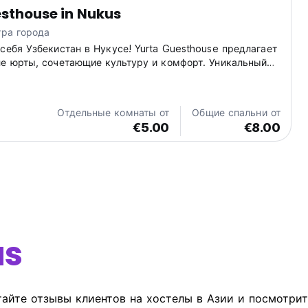
sthouse in Nukus
тра города
себя Узбекистан в Нукусе! Yurta Guesthouse предлагает
ле юрты, сочетающие культуру и комфорт. Уникальный
акомства с местной жизнью Нукуса. (Auto-translated
language)
Отдельные комнаты от
Общие спальни от
€5.00
€8.00
us
айте отзывы клиентов на хостелы в Азии и посмотрит