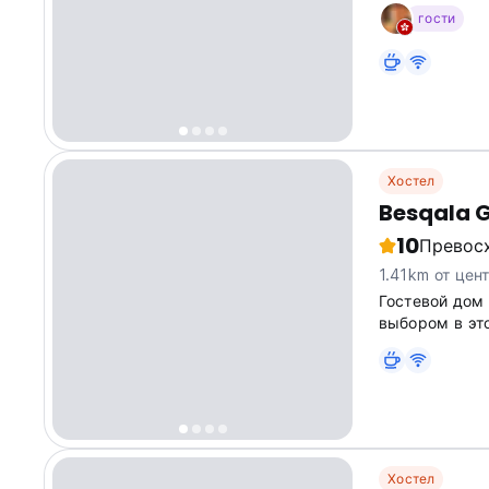
незабываемая
гости
вы просыпает
в Узбекистане.
Хостел
Besqala 
10
Превос
1.41km от цен
Гостевой дом
выбором в эт
Хостел