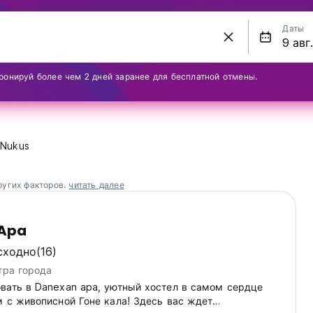
Даты
ронируй более чем 2 дней заранее для бесплатной отмены.
Nukus
ругих факторов.
читать далее
 Apa
сходно
(16)
тра города
вать в Danexan apa, уютный хостел в самом сердце
м с живописной Гоне кала! Здесь вас ждет