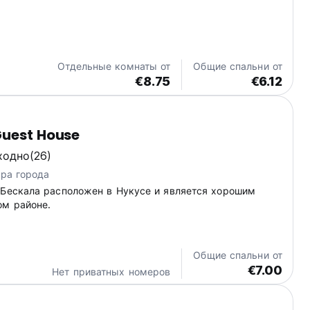
 атмосфера гостеприимства и комфорта. Представьте:
есь в светлой комнате, готовые к новым приключениям
...
Отдельные комнаты от
Общие спальни от
€8.75
€6.12
Guest House
ходно
(26)
тра города
 Бескала расположен в Нукусе и является хорошим
ом районе.
Общие спальни от
€7.00
Нет приватных номеров