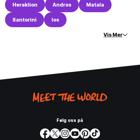
Heraklion
Andros
Matala
Santorini
Ios
Vis Mer
Følg oss på