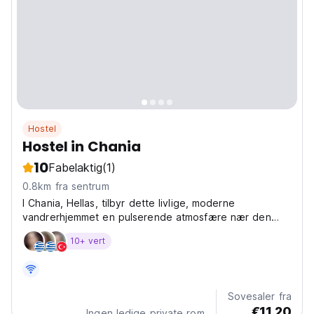
Hostel
Hostel in Chania
10
Fabelaktig
(1)
0.8km fra sentrum
I Chania, Hellas, tilbyr dette livlige, moderne
vandrerhjemmet en pulserende atmosfære nær den
venetianske havnen. Et av de beste sosiale
10+ vert
vandrerhjemmene på Kreta for soloreisende som
ønsker å knytte nye kontakter. (Auto-translated from
original language)
Sovesaler fra
€11.20
Ingen ledige private rom