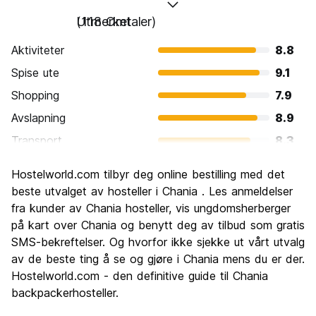
Utmerket
(118 Omtaler)
Aktiviteter
8.8
Spise ute
9.1
Shopping
7.9
Avslapning
8.9
Transport
8.3
Sightseeing
8.6
Hostelworld.com tilbyr deg online bestilling med det
Kultur
8.4
beste utvalget av hosteller i Chania . Les anmeldelser
Feste
fra kunder av Chania hosteller, vis ungdomsherberger
7.7
på kart over Chania og benytt deg av tilbud som gratis
Verdi for pengene
8.5
SMS-bekreftelser. Og hvorfor ikke sjekke ut vårt utvalg
av de beste ting å se og gjøre i Chania mens du er der.
Hostelworld.com - den definitive guide til Chania
backpackerhosteller.