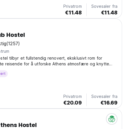
Privatrom
Sovesaler fra
€11.48
€11.48
b Hostel
tig
(1257)
ntrum
el tilbyr et fullstendig renovert, eksklusivt rom for
te reisende for å utforske Athens atmosfære og knytte
med andre backpackere.
ert
Privatrom
Sovesaler fra
€20.09
€16.69
thens Hostel