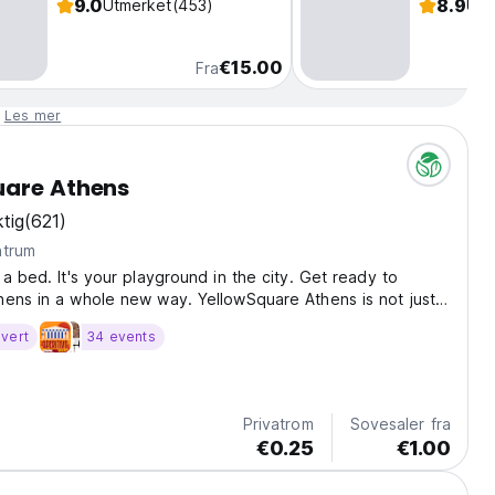
9.0
8.9
Utmerket
(453)
Utm
€15.00
Fra
.
Les mer
uare Athens
tig
(621)
ntrum
 a bed. It's your playground in the city. Get ready to
ens in a whole new way. YellowSquare Athens is not just a
. It's where travelers meet, connect, and play. Whether
vert
34 events
 explore, work, dance, or unwind,...
Privatrom
Sovesaler fra
€0.25
€1.00