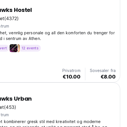
awks Hostel
et
(4372)
ntrum
lighet, vennlig personale og all den komforten du trenger for
ld i sentrum av Athen.
vert
12 events
Privatrom
Sovesaler fra
€10.00
€8.00
awks Urban
et
(453)
ntrum
t kombinerer gresk stil med kreativitet og moderne