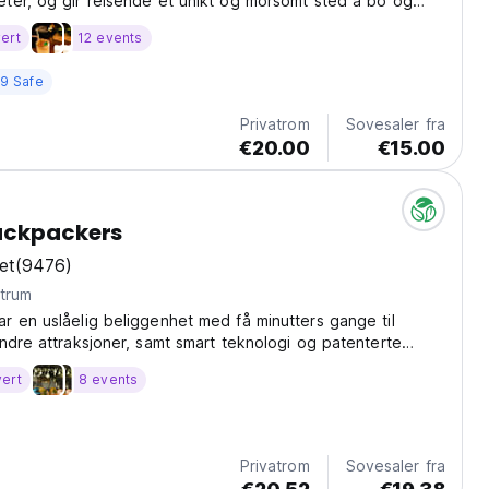
ter, og gir reisende et unikt og morsomt sted å bo og
ert
12 events
9 Safe
Privatrom
Sovesaler fra
€20.00
€15.00
ackpackers
et
(9476)
ntrum
 en uslåelig beliggenhet med få minutters gange til
ndre attraksjoner, samt smart teknologi og patenterte
lsenger med USB-porter og strømuttak.
vert
8 events
Privatrom
Sovesaler fra