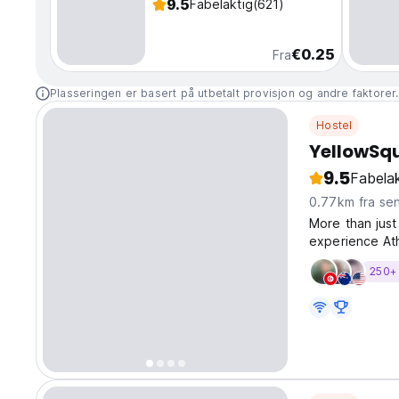
9.5
Fabelaktig
(621)
€0.25
Fra
Plasseringen er basert på utbetalt provisjon og andre faktorer
Hostel
YellowSq
9.5
Fabelak
0.77km fra se
More than just
experience Ath
place to sleep
250+ 
you’re here to