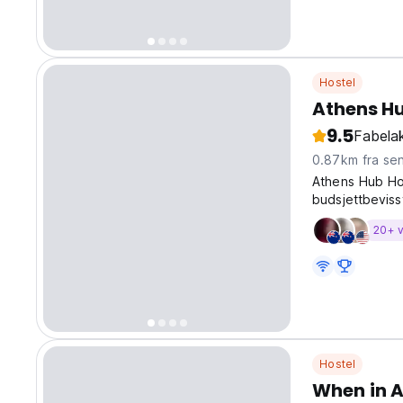
Hostel
Athens Hu
9.5
Fabelak
0.87km fra se
Athens Hub Host
budsjettbeviss
forbindelser 
20+ v
Hostel
When in A