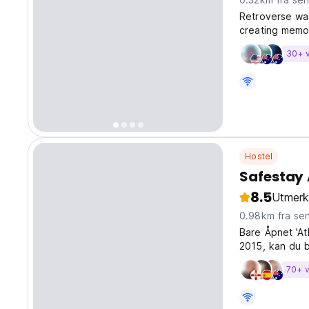
Retroverse wa
creating memor
enthusiasts, e
30+ 
the past with 
Hostel
Safestay 
8.5
Utmerk
0.98km fra se
Bare Åpnet 'A
2015, kan du b
Bar fullt dekk
70+ v
uansett vær! T