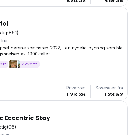
€20.52
€19.38
tel
tig
(861)
ntrum
åpnet dørene sommeren 2022, i en nydelig bygning som ble
ynnelsen av 1900-tallet.
vert
7 events
Privatrom
Sovesaler fra
€23.36
€23.52
e Eccentric Stay
tig
(96)
ntrum