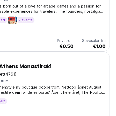
s born out of a love for arcade games and a passion for
able experiences for travelers. The founders, nostalgia
nvisioned a place where guests could relive the magic of
vert
7 events
modern comforts. Inspired by classic...
Privatrom
Sovesaler fra
€0.50
€1.00
Athens Monastiraki
et
(4761)
ntrum
thenStyle ny boutique dobbeltrom. Nettopp åpnet August
estille dem før de er borte!' Åpent hele året, The Rooftop
et, oppvarmet og har en 360⁰ utsikt! Bli med oss opp
ert
opp kvalitet hostel! Hvorfor bo andre...