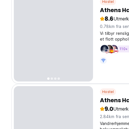
Hostel
Athens H
8.6
Utmerk
0.78km fra se
Vi tilbyr rens
et flott oppho
110+ 
Hostel
Athens H
9.0
Utmerk
2.84km fra se
Vandrerhjemme