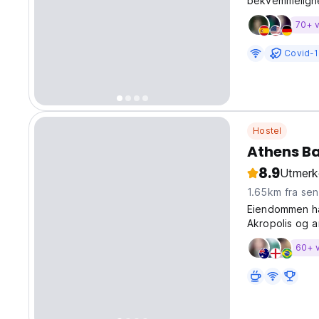
bekvemmelighe
sosialisere.
70+ v
Covid-1
Hostel
Athens B
8.9
Utmerk
1.65km fra se
Eiendommen har
Akropolis og a
private kapse
60+ 