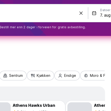
Datoer
Bestill mer enn 2 dager i forveien for gratis avbestilling.
Sentrum
Kjøkken
Enslige
Moro & Fest
Athens Hawks Urban
Athens 