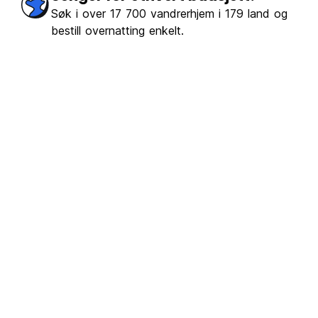
erket
(9476)
Søk i over 17 700 vandrerhjem i 179 land og
bestill overnatting enkelt.
€19.38
Fra