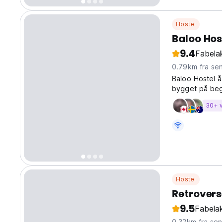
Hostel
Baloo Hos
9.4
Fabelak
0.79km fra se
Baloo Hostel 
bygget på beg
30+ 
Hostel
Retrovers
9.5
Fabelak
0.32km fra se