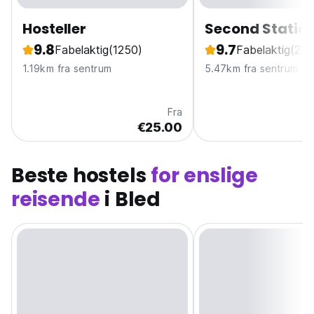
Hosteller
Second Station
9.8
9.7
Fabelaktig
(1250)
Fabelaktig
(235
1.19km fra sentrum
5.47km fra sentrum
Fra
€25.00
Beste hostels
for enslige
reisende
i Bled