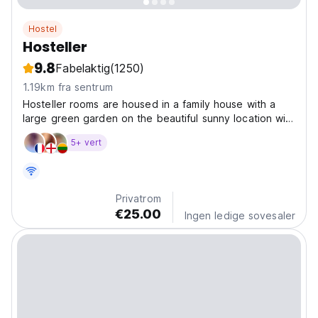
Hostel
Hosteller
9.8
Fabelaktig
(1250)
1.19km fra sentrum
Hosteller rooms are housed in a family house with a
large green garden on the beautiful sunny location with
a view of the Bled castle. The rooms can
5+ vert
accommodate up to 14 guests (2 private double
rooms, 1 private room for 4 with balcony, and a 6-bed
dorm room...
Privatrom
€25.00
Ingen ledige sovesaler