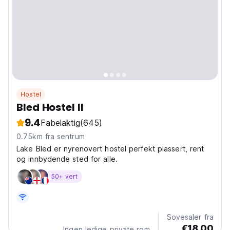
Hostel
Bled Hostel II
9.4
Fabelaktig
(645)
0.75km fra sentrum
Lake Bled er nyrenovert hostel perfekt plassert, rent
og innbydende sted for alle.
50+ vert
Sovesaler fra
€18.00
Ingen ledige private rom