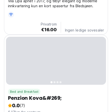
Vila Lipa åpnet i 2017, og tilbyr elegant og moderne
innkvartering kun en kort spasertur fra Bledsjøen.
Privatrom
€16.00
Ingen ledige sovesaler
Bed and Breakfast
Penzion Kova&#269;
0.0
(7)