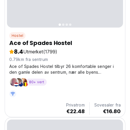
Hostel
Ace of Spades Hostel
8.4
Utmerket
(1799)
0.79km fra sentrum
Ace of Spades Hostel tilbyr 26 komfortable senger i
den gamle delen av sentrum, nær alle byens
attraksjoner og hovedområdet.
80+ vert
Privatrom
Sovesaler fra
€22.48
€16.80