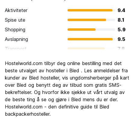
Aktiviteter
9.4
Spise ute
8.1
Shopping
5.9
Avslapning
9.5
Transport
7.8
Sightseeing
9.1
Hostelworld.com tilbyr deg online bestilling med det
Kultur
8.1
beste utvalget av hosteller i Bled . Les anmeldelser fra
Feste
kunder av Bled hosteller, vis ungdomsherberger på kart
6.4
over Bled og benytt deg av tilbud som gratis SMS-
Verdi for pengene
8.5
bekreftelser. Og hvorfor ikke sjekke ut vårt utvalg av
de beste ting å se og gjøre i Bled mens du er der.
Hostelworld.com - den definitive guide til Bled
backpackerhosteller.