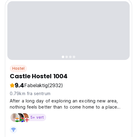
Hostel
Castle Hostel 1004
9.4
Fabelaktig
(2932)
0.79km fra sentrum
After a long day of exploring an exciting new area,
nothing feels better than to come home to a place
where you can unwind and share stories with fellow
5+ vert
travellers over a local beer or maybe even a slice of
the famous Bled cream cake. All of the above is...