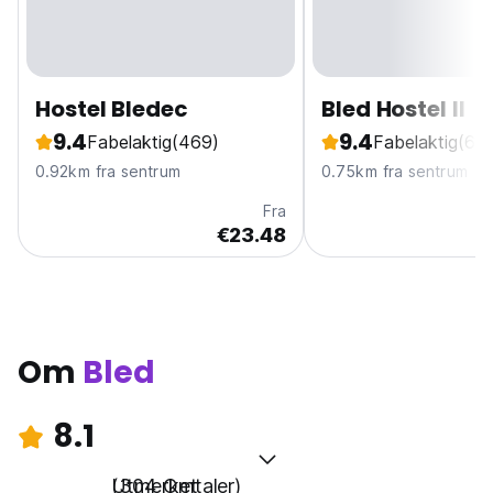
Hostel Bledec
Bled Hostel II
9.4
9.4
Fabelaktig
(469)
Fabelaktig
(64
0.92km fra sentrum
0.75km fra sentrum
Fra
€23.48
Om
Bled
8.1
Utmerket
(304 Omtaler)