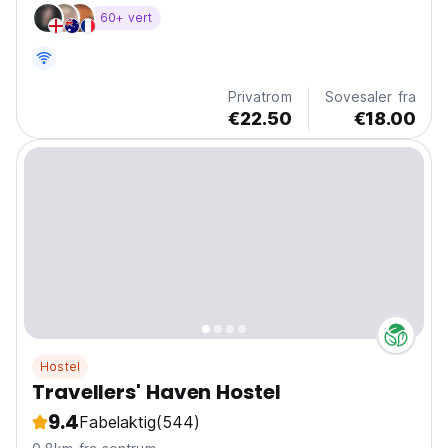
den billigste turistskatten og full liste av
60+ vert
eventyraktiviteter å bestille hos oss!
Privatrom
Sovesaler fra
€22.50
€18.00
Hostel
Travellers' Haven Hostel
9.4
Fabelaktig
(544)