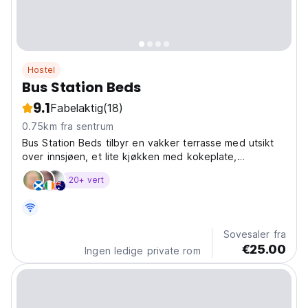
Hostel
Bus Station Beds
9.1
Fabelaktig
(18)
0.75km fra sentrum
Bus Station Beds tilbyr en vakker terrasse med utsikt
over innsjøen, et lite kjøkken med kokeplate,
kjøleskap, mikrobølgeovn, kaffemaskin og alt
20+ vert
nødvendig utstyr for et godt måltid og en spiseplass
hvor du kan sitte, spise og sosialisere.
Sovesaler fra
€25.00
Ingen ledige private rom