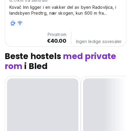
6.17km fra sentrum
Kovač Inn ligger i en vakker del av byen Radovljica, i
landsbyen Predtrg, nær skogen, kun 600 m fra
kjøpesenteret Spa
Privatrom
€40.00
Ingen ledige sovesaler
Beste hostels
med private
rom
i Bled