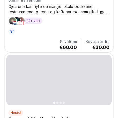
0.8km fra sentrum
Gjestene kan nyte de mange lokale butikkene,
restaurantene, barene og kaffebarene, som alle ligger
innen gangavstand fra vandrerhjemmet.
40+ vert
Privatrom
Sovesaler fra
€60.00
€30.00
Hostel