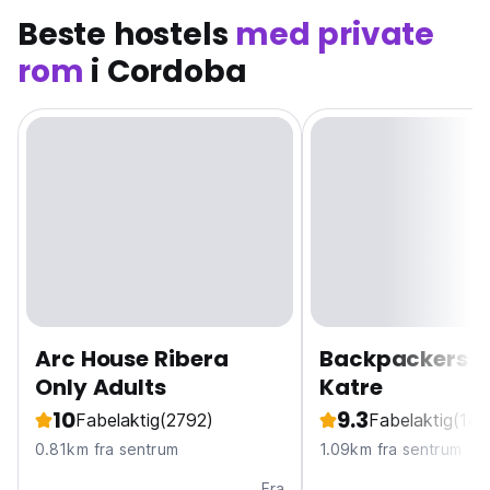
Beste hostels
med private
rom
i Cordoba
Arc House Ribera
Backpackers A
Only Adults
Katre
10
9.3
Fabelaktig
(2792)
Fabelaktig
(144
0.81km fra sentrum
1.09km fra sentrum
Fra