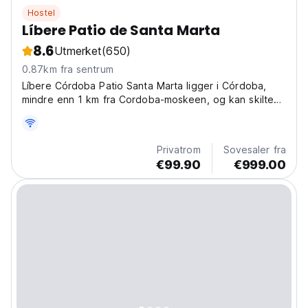
Hostel
Líbere Patio de Santa Marta
8.6
Utmerket
(650)
0.87km fra sentrum
Líbere Córdoba Patio Santa Marta ligger i Córdoba,
mindre enn 1 km fra Cordoba-moskeen, og kan skilte
med en restaurant, et sesongåpent utendørsbasseng,
en bar og gratis Wi-Fi.
Privatrom
Sovesaler fra
€99.90
€999.00