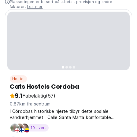
Plasseringen er basert på utbetalt provisjon og andre
faktorer.
Les mer
Hostel
Cats Hostels Cordoba
9.1
Fabelaktig
(57)
0.87km fra sentrum
I Córdobas historiske hjerte tilbyr dette sosiale
vandrerhjemmet i Calle Santa Marta komfortable
fellesområder. Utforsk byens kultur og topp
10+ vert
severdigheter fra vår førsteklasses beliggenhet. (Auto-
translated from original language)