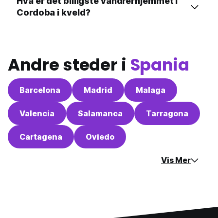
Hva er det billigste vandrerhjemmet i
Cordoba i kveld?
Andre steder i
Spania
Barcelona
Madrid
Malaga
Valencia
Salamanca
Tarragona
Cartagena
Oviedo
Vis Mer