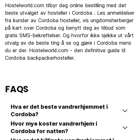
Sightseeing
9.3
Hostelworld.com tilbyr deg online bestilling med det
Kultur
9.5
beste utvalget av hosteller i Cordoba . Les anmeldelser
Feste
fra kunder av Cordoba hosteller, vis ungdomsherberger
7.2
på kart over Cordoba og benytt deg av tilbud som
Verdi for pengene
8.6
gratis SMS-bekreftelser. Og hvorfor ikke sjekke ut vårt
utvalg av de beste ting å se og gjøre i Cordoba mens
du er der. Hostelworld.com - den definitive guide til
Cordoba backpackerhosteller.
FAQS
Hva er det beste vandrerhjemmet i
Cordoba?
Hvor mye koster vandrerhjem i
Cordoba for natten?