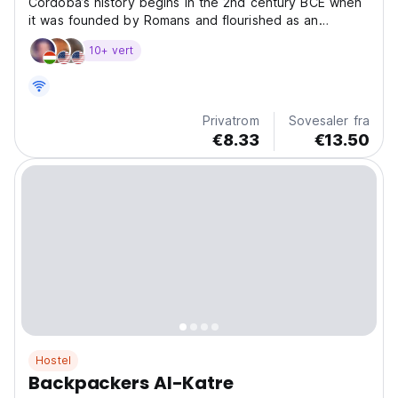
Cordoba’s history begins in the 2nd century BCE when
it was founded by Romans and flourished as an
important hub for trade and culture. In the 8th century
10+ vert
CE, Cordoba witnessed a transformative period with
the Islamic conquest of the Iberian Peninsula which...
Privatrom
Sovesaler fra
€8.33
€13.50
Hostel
Backpackers Al-Katre