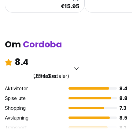
€15.95
Om
Cordoba
8.4
Utmerket
(394 Omtaler)
Aktiviteter
8.4
Spise ute
8.8
Shopping
7.3
Avslapning
8.5
Transport
8.1