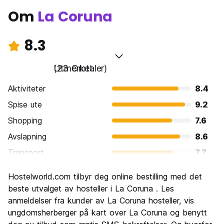
Om
La Coruna
8.3
Utmerket
(23 Omtaler)
Aktiviteter
8.4
Spise ute
9.2
Shopping
7.6
Avslapning
8.6
Transport
7.7
Sightseeing
8.2
Hostelworld.com tilbyr deg online bestilling med det
Kultur
8.5
beste utvalget av hosteller i La Coruna . Les
Feste
anmeldelser fra kunder av La Coruna hosteller, vis
7.7
ungdomsherberger på kart over La Coruna og benytt
Verdi for pengene
8.5