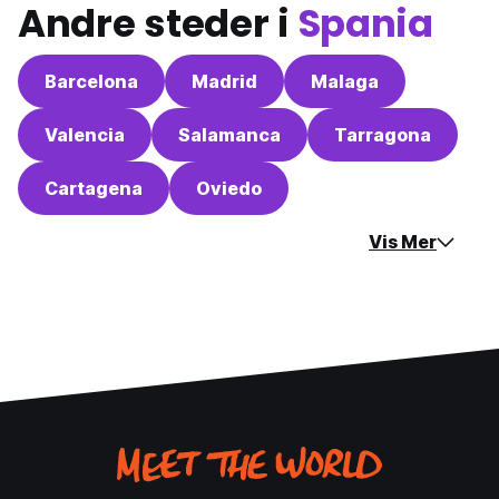
Andre steder i
Spania
Barcelona
Madrid
Malaga
Valencia
Salamanca
Tarragona
Cartagena
Oviedo
Vis Mer