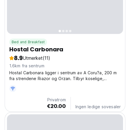
Bed and Breakfast
Hostal Carbonara
8.9
Utmerket
(11)
1.6km fra sentrum
Hostal Carbonara ligger i sentrum av A Coru?a, 200 m
fra strendene Riazor og Orzan. Tilbyr koselige,
oppvarmede rom med eget bad og gratis Wi-Fi. Vi har
mottak ansikt til ansikt frem til kl. 9.00-17.00, fra
kl.17.00. innsjekkingen vil skje eksternt ved
Privatrom
familieforlik...
€20.00
Ingen ledige sovesaler