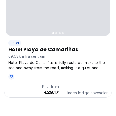
Hotel
Hotel Playa de Camariñas
69.08km fra sentrum
Hotel Playa de Camariñas is fully restored, next to the
sea and away from the road, making it a quiet and
ideal place to enjoy nature and relaxation on the Costa
da Morte and specifically Camariñas, a fishing and lace
village that going to love it. Praia...
Privatrom
€29.17
Ingen ledige sovesaler