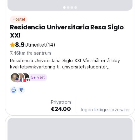
Hostel
Residencia Universitaria Resa Siglo
XXI
8.9
Utmerket
(14)
7.46km fra sentrum
Residencia Universitaria Siglo XXI Vårt mål er å tilby
kvalitetsinnkvartering til universitetsstudenter,
kombinere behovene for fleksibilitet og privatliv, og
5+ vert
fremme sosiale relasjoner.
Privatrom
€24.00
Ingen ledige sovesaler