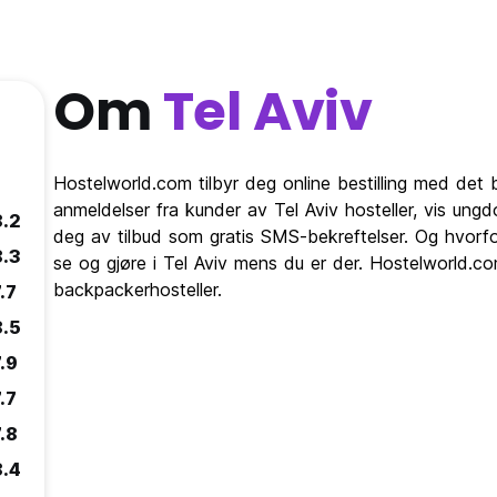
Om
Tel Aviv
Hostelworld.com tilbyr deg online bestilling med det b
anmeldelser fra kunder av Tel Aviv hosteller, vis un
8.2
deg av tilbud som gratis SMS-bekreftelser. Og hvorfo
8.3
se og gjøre i Tel Aviv mens du er der. Hostelworld.com
backpackerhosteller.
.7
8.5
.9
.7
.8
8.4