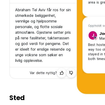
area is gr
Abraham Tel Aviv får ros for sin
utmerkede beliggenhet,
vennlige og hjelpsomme
Oppholdt se
personale, og flotte sosiale
atmosfære. Gjestene setter pris
Jo
J
på rene fasiliteter, takterrassen
Man
og god verdi for pengene. Det
Best hoste
er ideelt for enslige reisende og
way too ol
stayed in
unge voksne som søker en
both time
livlig opplevelse.
a lot of t
less touri
Var dette nyttig?
Aviv.
Sted