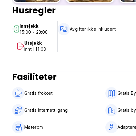
Hos Abraham er fellesskapet i fokus. Vårt varme, lokale team
Husregler
Innsjekk
Avgifter ikke inkludert
15:00 - 23:00
Utsjekk
inntil 11:00
Fasiliteter
Gratis frokost‎
Gratis By
Gratis internettilgang
Gratis b
Møterom
Adapter