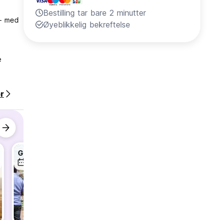
Bestilling tar bare 2 minutter
 – med
Øyeblikkelig bekreftelse
e
r
lene
og
Gaza Envelope Tour from Tel Aviv
Masada Sunrise, Ein Gedi & Dead Sea Tour
11. aug
12. aug
12. aug
byr