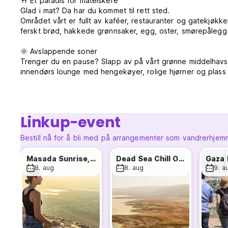
🍴 Et paradis for matelskere
Glad i mat? Da har du kommet til rett sted.
Området vårt er fullt av kaféer, restauranter og gatekjøk
ferskt brød, hakkede grønnsaker, egg, oster, smørepålegg
🌞 Avslappende soner
Trenger du en pause? Slapp av på vårt grønne middelhavsins
innendørs lounge med hengekøyer, rolige hjørner og plass til
🛏️ Bo slik du ønsker
Enten du reiser alene eller med venner, har vi et alternati
Velg mellom sovesaler og private rom – alle med airconditio
Linkup-event
har personlige skap, og vi tilbyr gratis bagasjeoppbevarin
Bestill nå for å bli med på arrangementer som vandrerhjem
🍳 Lag mat, møt folk, del opplevelser
Vårt fullt utstyrte felleskjøkken er åpent for alle gjester
Masada Sunrise, Ein Gedi & Dead Sea Tour
Dead Sea Chill Out Tour – from Tel Aviv
minner over måltider.
8. aug
8. aug
9. a
🧭 Utforsk mer enn bare Tel Aviv
Fra soloppgangsturer i Masada til å flyte i Dødehavet, fra h
uforglemmelige reiser i Israel, Jordan og på Vestbredden.
🤗 Kom som du er