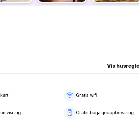
 er alltid klare til å dele tips, hemmelige steder og et smil.
Vis husregle
kart
Gratis wifi‎
yomvisning
Gratis bagasjeoppbevaring
e