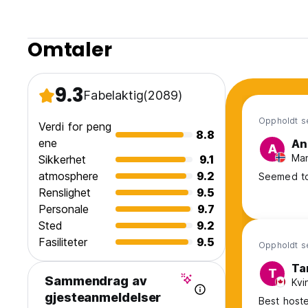
Omtaler
9.3
Fabelaktig
(2089)
Oppholdt s
Verdi for peng
8.8
ene
An
A
Man
Sikkerhet
9.1
atmosphere
9.2
Seemed to
Renslighet
9.5
Personale
9.7
Sted
9.2
Fasiliteter
9.5
Oppholdt se
Ta
T
Sammendrag av
Kvi
gjesteanmeldelser
Best hoste