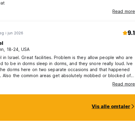
eat
Read more
9.1
g i jun 2026
el
n, 18-24, USA
l in Israel. Great facilities. Problem is they allow people who are
d to be in dorms sleep in dorms, and they snore really loud. Ive
 the dorms here on two separate occasions and that happened
s. Also the common areas get absolutely mobbed or blocked off
he time because of events. I get it, this is a business and there is
Read more
sts. Still would recommend staying here if you’re coming to Tel
Vis alle omtaler