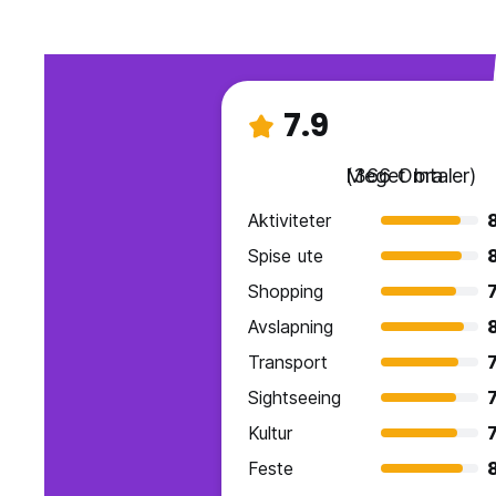
7.9
Meget bra
(366 Omtaler)
Aktiviteter
Spise ute
Shopping
7
Avslapning
Transport
7
Sightseeing
7
Kultur
7
Feste