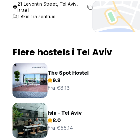
21 Levontin Street, Tel Aviv,
Israel
1.8km fra sentrum
Flere hostels i Tel Aviv
The Spot Hostel
9.8
Fra €8.13
Isla - Tel Aviv
8.0
Fra €55.14