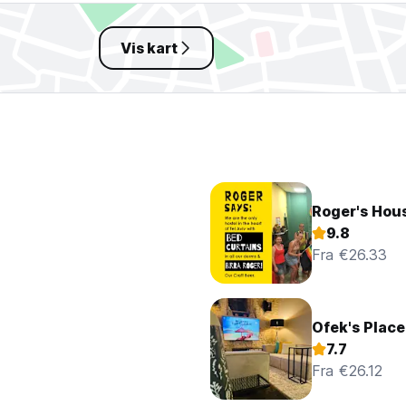
Vis kart
Roger's Hous
9.8
Fra €26.33
Ofek's Plac
7.7
Fra €26.12