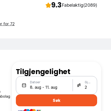
9.3
Fabelaktig
(2089)
ter for 72
Tilgjengelighet
Datoer
Gjester
n
abolag
Søk