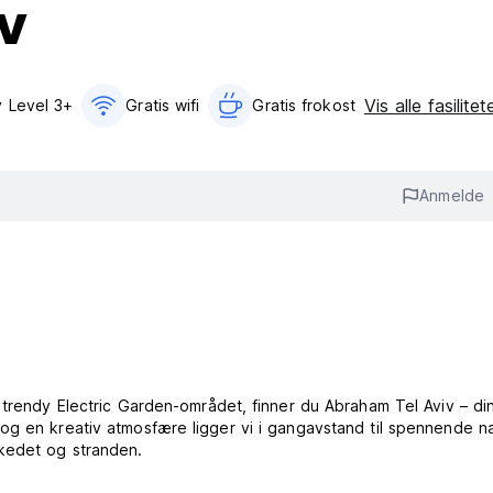
v
Vis alle fasilite
ty Level 3+
Gratis wifi‎
Gratis frokost‎
Anmelde
 trendy Electric Garden-området, finner du Abraham Tel Aviv – di
og en kreativ atmosfære ligger vi i gangavstand til spennende n
rkedet og stranden.