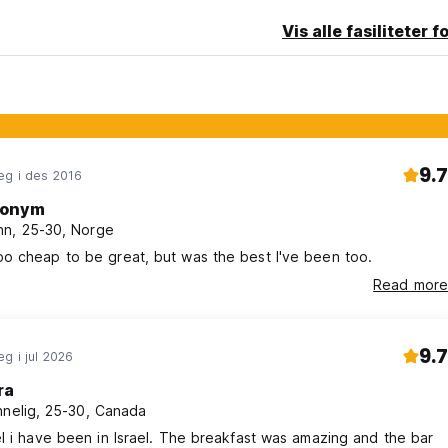
Vis alle fasiliteter f
9.7
eg i des 2016
onym
n, 25-30, Norge
o cheap to be great, but was the best I've been too.
Read more
9.7
g i jul 2026
ra
nnelig, 25-30, Canada
l i have been in Israel. The breakfast was amazing and the bar