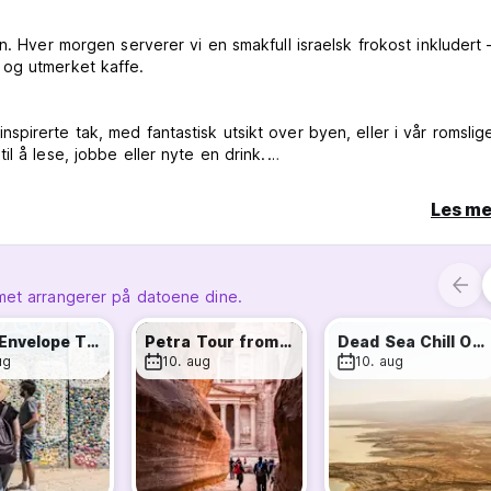
ken. Hver morgen serverer vi en smakfull israelsk frokost inkludert
 og utmerket kaffe.
pirerte tak, med fantastisk utsikt over byen, eller i vår romslig
 å lese, jobbe eller nyte en drink.
Les me
v som passer deg.
n, raskt gratis WiFi, eget bad og rikelig med naturlig lys. Sovesa
g på ankomst- og avreisedager.
met arrangerer på datoene dine.
. Det handler ikke bare om å spare penger – her oppstår vennskap 
Gaza Envelope Tour from Tel Aviv
Petra Tour from Tel Aviv (2 Days)
Dead Sea Chill Out Tour – from Tel Aviv
ug
10. aug
10. aug
istoriske Jerusalem til magiske Petra – vår interne turoperatør til