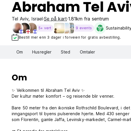
Abraham Tel Avi
Tel Aviv
,
Israel
Se på kart
1.81km fra sentrum
Sustainabili
5+ vert
9 events
Bestill mer enn 3 dager i forveien for gratis avbestilling.
Om
Husregler
Sted
Omtaler
Om
✨ Velkommen til Abraham Tel Aviv ✨
Der kultur møter komfort – og reisende blir venner.
Bare 50 meter fra den ikoniske Rothschild Boulevard, i det
inngangsport til byens pulserende hjerte. Med 430 senger 
som Florentin, gamle Jaffa, Levinsky-markedet, Carmel-ma