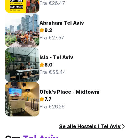
Fra €26.47
Abraham Tel Aviv
9.2
Fra €27.57
Isla - Tel Aviv
8.0
Fra €55.44
Ofek's Place - Midtowm
7.7
Fra €26.26
Se alle Hostels i Tel Aviv