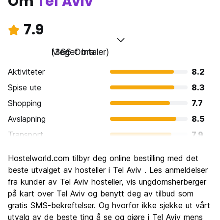
Om
Tel Aviv
7.9
Meget bra
(366 Omtaler)
Aktiviteter
8.2
Spise ute
8.3
Shopping
7.7
Avslapning
8.5
Transport
7.9
Sightseeing
7.7
Hostelworld.com tilbyr deg online bestilling med det
Kultur
7.8
beste utvalget av hosteller i Tel Aviv . Les anmeldelser
Feste
fra kunder av Tel Aviv hosteller, vis ungdomsherberger
8.4
på kart over Tel Aviv og benytt deg av tilbud som
Verdi for pengene
6.6
gratis SMS-bekreftelser. Og hvorfor ikke sjekke ut vårt
utvalg av de beste ting å se og gjøre i Tel Aviv mens