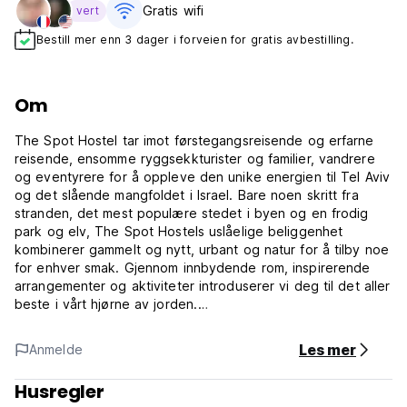
Gratis wifi‎
vert
Bestill mer enn 3 dager i forveien for gratis avbestilling.
Om
The Spot Hostel tar imot førstegangsreisende og erfarne
reisende, ensomme ryggsekkturister og familier, vandrere
og eventyrere for å oppleve den unike energien til Tel Aviv
og det slående mangfoldet i Israel. Bare noen skritt fra
stranden, det mest populære stedet i byen og en frodig
park og elv, The Spot Hostels uslåelige beliggenhet
kombinerer gammelt og nytt, urbant og natur for å tilby noe
for enhver smak. Gjennom innbydende rom, inspirerende
arrangementer og aktiviteter introduserer vi deg til det aller
beste i vårt hjørne av jorden.
Hotellet ligger i gangavstand til hovedattraksjoner som
Les mer
Anmelde
Dizengoff Street, Hayarkon park og mange shopping- og
underholdningssentre, restauranter og barer. Selve
Husregler
bygningen er et historisk sted som ble brukt i en fjern fortid