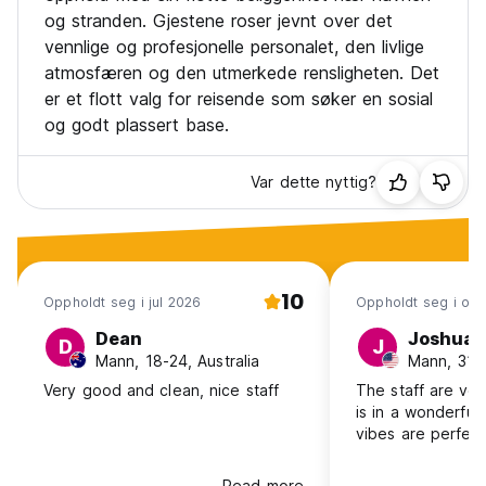
Maksimalt opphold er 12 dager (Auto-translated from
og stranden. Gjestene roser jevnt over det
original language)
vennlige og profesjonelle personalet, den livlige
atmosfæren og den utmerkede rensligheten. Det
er et flott valg for reisende som søker en sosial
og godt plassert base.
Var dette nyttig?
10
Oppholdt seg i jul 2026
Oppholdt seg i okt
Dean
Joshua
D
J
Mann, 18-24, Australia
Mann, 31-
Very good and clean, nice staff
The staff are very
is in a wonderful
vibes are perfect
Read more