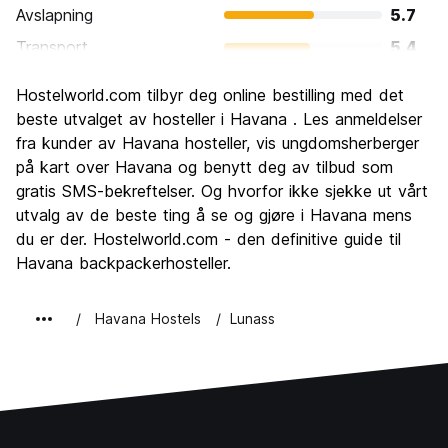
Avslapning
5.7
Transport
5.4
Sightseeing
8.0
Hostelworld.com tilbyr deg online bestilling med det
Kultur
9.1
beste utvalget av hosteller i Havana . Les anmeldelser
Feste
fra kunder av Havana hosteller, vis ungdomsherberger
6.6
på kart over Havana og benytt deg av tilbud som
Verdi for pengene
6.9
gratis SMS-bekreftelser. Og hvorfor ikke sjekke ut vårt
utvalg av de beste ting å se og gjøre i Havana mens
du er der. Hostelworld.com - den definitive guide til
Havana backpackerhosteller.
Havana Hostels
Lunass