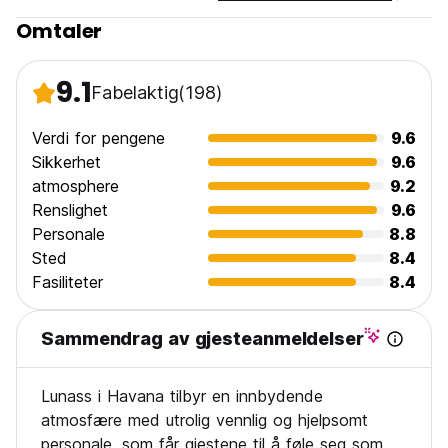
Omtaler
9.1
Fabelaktig
(198)
Verdi for pengene
9.6
Sikkerhet
9.6
atmosphere
9.2
Renslighet
9.6
Personale
8.8
Sted
8.4
Fasiliteter
8.4
Sammendrag av gjesteanmeldelser
Lunass i Havana tilbyr en innbydende
atmosfære med utrolig vennlig og hjelpsomt
personale, som får gjestene til å føle seg som