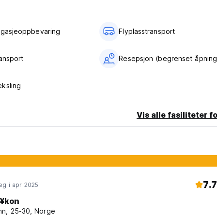
agasjeoppbevaring
Flyplasstransport
ransport
Resepsjon (begrenset åpning
ksling
Vis alle fasiliteter f
7.7
eg i apr 2025
¥kon
n, 25-30, Norge