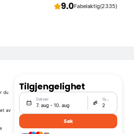
9.0
Fabelaktig
(2335)
Tilgjengelighet
ar du
Datoer
Gjester
get av
Søk
le