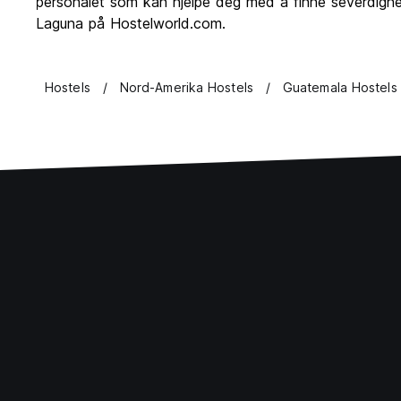
personalet som kan hjelpe deg med å finne severdighete
Laguna på Hostelworld.com.
Hostels
Nord-Amerika Hostels
Guatemala Hostels