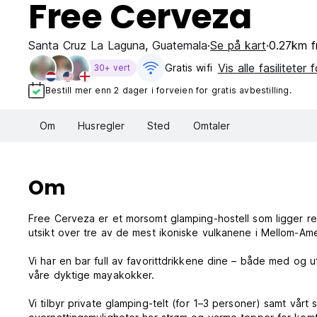
Free Cerveza
Santa Cruz La Laguna
,
Guatemala
Se på kart
0.27km f
Vis alle fasiliteter 
Gratis wifi‎
30+ vert
Bestill mer enn 2 dager i forveien for gratis avbestilling.
Om
Husregler
Sted
Omtaler
Om
Free Cerveza er et morsomt glamping-hostell som ligger ret
utsikt over tre av de mest ikoniske vulkanene i Mellom-Amer
Vi har en bar full av favorittdrikkene dine – både med og 
våre dyktige mayakokker.
Vi tilbyr private glamping-telt (for 1–3 personer) samt vår