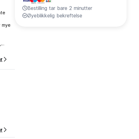
Bestilling tar bare 2 minutter
ate
Øyeblikkelig bekreftelse
r mye
,
r
r