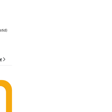
stid)
or