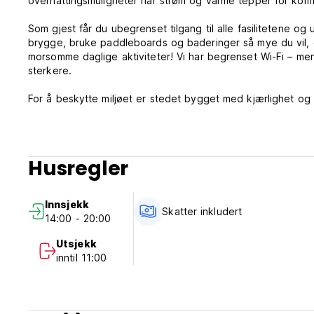
overnattingsmuligheter har strøm og varme tepper for komf
Som gjest får du ubegrenset tilgang til alle fasilitetene o
brygge, bruke paddleboards og baderinger så mye du vil, gj
morsomme daglige aktiviteter! Vi har begrenset Wi-Fi – men
sterkere.
For å beskytte miljøet er stedet bygget med kjærlighet og 
glassflasker og LED-lys.
Free Cerveza ligger i Santa Cruz la Laguna, på nordsiden a
Panajachel. Du kan til og med be båtføreren om å slippe d
Husregler
Innsjekk
Skatter inkludert
14:00 - 20:00
Utsjekk
inntil 11:00