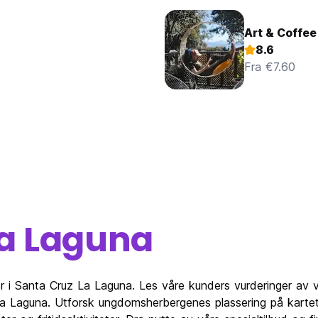
Art & Coffee
8.6
Fra €7.60
La Laguna
er i Santa Cruz La Laguna. Les våre kunders vurderinger av
La Laguna. Utforsk ungdomsherbergenes plassering på karte