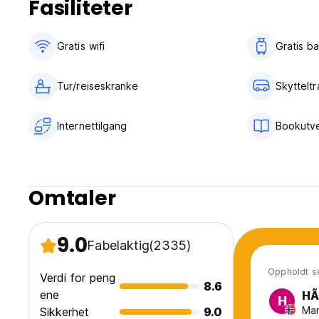
Fasiliteter
Gratis wifi‎
Gratis b
Tur/reiseskranke
Skyttelt
Internettilgang
Bookutve
Omtaler
9.0
Fabelaktig
(2335)
Oppholdt s
Verdi for peng
8.6
ene
HÃ
H
Man
Sikkerhet
9.0