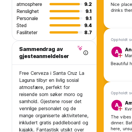
atmosphere
9.2
Nice place
drinks the
Renslighet
9.1
Personale
9.1
Sted
9.4
Fasiliteter
8.7
Oppholdt s
Sammendrag av
An
A
Man
gjesteanmeldelser
Beautiful 
Free Cerveza i Santa Cruz La
Laguna tilbyr en livlig sosial
atmosfære, perfekt for
Oppholdt s
reisende som søker moro og
samhold. Gjestene roser det
Am
A
vennlige personalet og de
Kvi
mange organiserte aktivitetene,
The vibes 
inkludert gratis paddleboard og
dinner. Bathrooms wer
here, unsu
kajakk. Fantastisk utsikt over