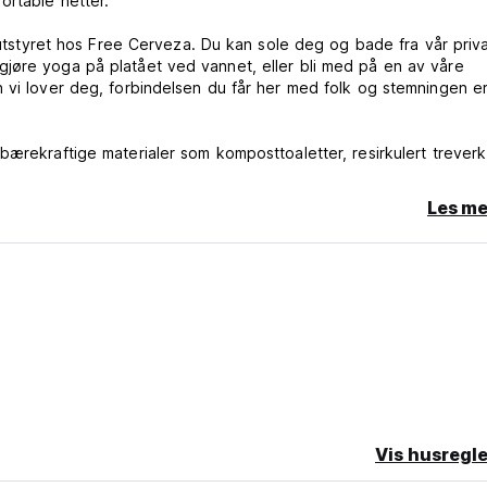
ortable netter.
g utstyret hos Free Cerveza. Du kan sole deg og bade fra vår priv
øre yoga på platået ved vannet, eller bli med på en av våre
 vi lover deg, forbindelsen du får her med folk og stemningen e
bærekraftige materialer som komposttoaletter, resirkulert treverk
Les me
v Atitlán-innsjøen – kun 10 minutter med båt fra hovedbryggen i
eg av direkte ved vår private brygge!
Vis husregle