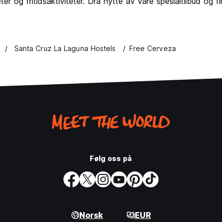
r og fritidsaktiviteter. Dra nytte av våre spesialtilbud og 
Santa Cruz La Laguna Hostels
Free Cerveza
Følg oss på
Norsk
EUR