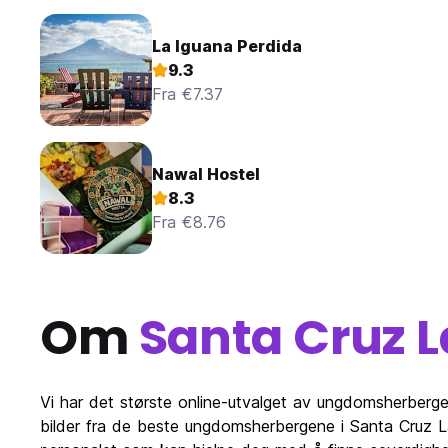
La Iguana Perdida
9.3
Fra €7.37
Nawal Hostel
8.3
Fra €8.76
Om
Santa Cruz 
Vi har det største online-utvalget av ungdomsherberg
bilder fra de beste ungdomsherbergene i Santa Cruz 