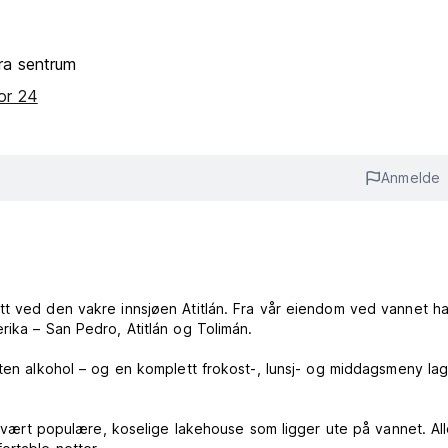
ra sentrum
for 24
Anmelde
t ved den vakre innsjøen Atitlán. Fra vår eiendom ved vannet h
ika – San Pedro, Atitlán og Tolimán.
uten alkohol – og en komplett frokost-, lunsj- og middagsmeny la
t svært populære, koselige lakehouse som ligger ute på vannet. Al