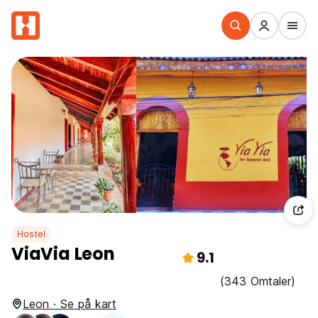
Hostel
ViaVia Leon
9.1
(343 Omtaler)
Leon · Se på kart