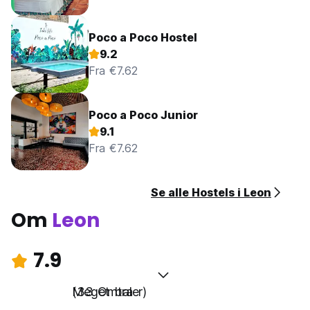
Poco a Poco Hostel
9.2
Fra €7.62
Poco a Poco Junior
9.1
Fra €7.62
Se alle Hostels i Leon
Om
Leon
7.9
Meget bra
(33 Omtaler)