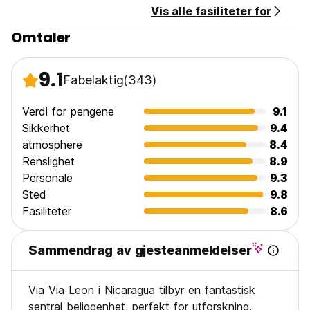
Vis alle fasiliteter for
Betaling ved ankomst med kontanter, kredittkort, debetkort.
Omtaler
Dette overnattingsstedet kan forhåndsgodkjenne
kredittkortet ditt.
9.1
Fabelaktig
(343)
Skatter inkludert.
Generell:
Verdi for pengene
9.1
Resepsjonen er åpen 24 timer i døgnet.
Sikkerhet
9.4
Ingen portforbud.
atmosphere
8.4
Barnevennlig. (Auto-translated from original language)
Renslighet
8.9
Personale
9.3
Sted
9.8
Fasiliteter
8.6
Sammendrag av gjesteanmeldelser
Via Via Leon i Nicaragua tilbyr en fantastisk
sentral beliggenhet, perfekt for utforskning.