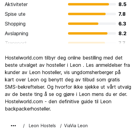
Aktiviteter
8.5
Spise ute
7.8
Shopping
6.3
Avslapning
8.2
Transport
7.7
Sightseeing
8.2
Hostelworld.com tilbyr deg online bestilling med det
Kultur
8.5
beste utvalget av hosteller i Leon . Les anmeldelser fra
Feste
kunder av Leon hosteller, vis ungdomsherberger på
7.2
kart over Leon og benytt deg av tilbud som gratis
Verdi for pengene
8.6
SMS-bekreftelser. Og hvorfor ikke sjekke ut vårt utvalg
av de beste ting å se og gjøre i Leon mens du er der.
Hostelworld.com - den definitive guide til Leon
backpackerhosteller.
Leon Hostels
ViaVia Leon