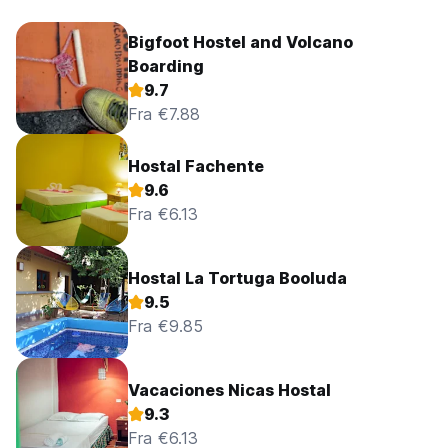
Bigfoot Hostel and Volcano
Boarding
9.7
Fra €7.88
Hostal Fachente
9.6
Fra €6.13
Hostal La Tortuga Booluda
9.5
Fra €9.85
Vacaciones Nicas Hostal
9.3
Fra €6.13