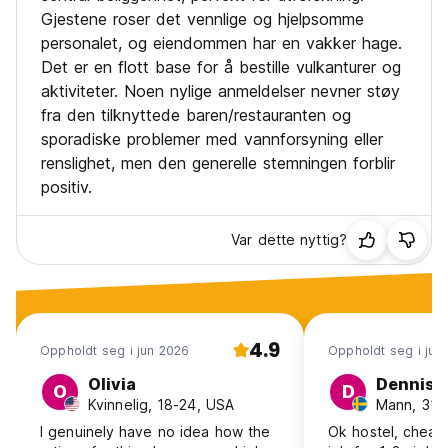
Gjestene roser det vennlige og hjelpsomme
personalet, og eiendommen har en vakker hage.
Det er en flott base for å bestille vulkanturer og
aktiviteter. Noen nylige anmeldelser nevner støy
fra den tilknyttede baren/restauranten og
sporadiske problemer med vannforsyning eller
renslighet, men den generelle stemningen forblir
positiv.
Var dette nyttig?
4.9
Oppholdt seg i jun 2026
Oppholdt seg i jun
Olivia
Dennis
O
D
Kvinnelig, 18-24, USA
Mann, 31-
I genuinely have no idea how the
Ok hostel, cheap