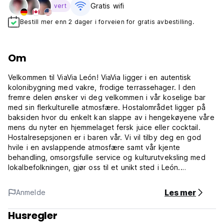
Gratis wifi‎
vert
Bestill mer enn 2 dager i forveien for gratis avbestilling.
Om
Velkommen til ViaVia León! ViaVia ligger i en autentisk
kolonibygning med vakre, frodige terrassehager. I den
fremre delen ønsker vi deg velkommen i vår koselige bar
med sin flerkulturelle atmosfære. Hostalområdet ligger på
baksiden hvor du enkelt kan slappe av i hengekøyene våre
mens du nyter en hjemmelaget fersk juice eller cocktail.
Hostalresepsjonen er i baren vår. Vi vil tilby deg en god
hvile i en avslappende atmosfære samt vår kjente
behandling, omsorgsfulle service og kulturutveksling med
lokalbefolkningen, gjør oss til et unikt sted i León.
Hotellet vårt har en praktisk beliggenhet i hjertet av Leon, i
Les mer
Anmelde
en vakker autentisk kolonieiendom. Vi er midt i sentrum av
byen, bare noen få minutters gange fra katedralen i Leon,
Husregler
Museo De La Revolucion eller Museo Ruben Dario, blant