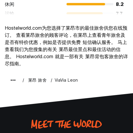
休闲
8.2
运输
7.7
景点
8.2
Hostelworld.com为您选择了莱昂市的最佳旅舍供您在线预
文化
8.5
订。 查看莱昂旅舍的顾客评论，在莱昂上查看青年旅舍及
夜生活
是否有特价优惠，例如是否提供免费 短信确认服务。 马上
7.2
查看我们为您搜集的有关 莱昂最佳景点和最佳活动的信
物有所值
8.6
息。 Hostelworld.com 就是一部有关 莱昂背包客旅舍的详
尽指南。
莱昂 旅舍
ViaVia Leon