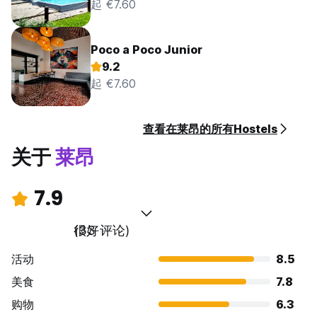
起 €7.60
Poco a Poco Junior
9.2
起 €7.60
查看在莱昂的所有Hostels
关于
莱昂
7.9
很好
(33 评论)
活动
8.5
美食
7.8
购物
6.3