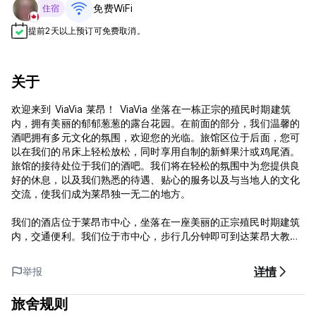
免费WiFi
住宿
提前2天以上预订可免费取消。
关于
欢迎来到 ViaVia 莱昂！ ViaVia 坐落在一栋正宗的殖民时期建筑
内，拥有美丽的郁郁葱葱的露台花园。在前面的部分，我们温馨的
酒吧拥有多元文化的氛围，欢迎您的光临。旅馆区位于后面，您可
以在我们的吊床上轻松放松，同时享用自制的新鲜果汁或鸡尾酒。
旅馆的接待处位于我们的酒吧。我们将在轻松的氛围中为您提供良
好的休息，以及我们熟悉的待遇、贴心的服务以及与当地人的文化
交流，使我们成为莱昂独一无二的地方。
我们的酒店位于莱昂市中心，坐落在一座美丽的正宗殖民时期建筑
内，交通便利。我们位于市中心，步行几分钟即可到达莱昂大教
堂、革命博物馆或鲁本达里奥博物馆以及该地区的其他有趣景点。
详情
举报
在我们舒适的酒吧内，您可以找到 Volcano Day 办公室
（Tripadvisor 排名第一的户外活动旅行社），因此即使您深夜到
旅舍规则
达，也可以轻松询问信息或预订短途旅行。