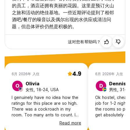
的员工，酒店还拥有美丽的花园。这里是预订火山
之旅和活动的绝佳基地。一些近期评论提到了相邻
酒吧/餐厅的噪音以及偶尔出现的水供应或清洁问
题，但总体评价仍然是积极的。
这对您有帮助吗？
4.9
6月 2026年 入住
6月 2026年 入住
Olivia
Dennis
O
D
女性, 18-24, USA
男性, 31-4
I genuinely have no idea how the
Ok hostel, cheap
ratings for this place are so high.
job for 1-2 nights
There was a cockroach in my
the rooms so pre
room. Too many ants to count. I
get absolutely air
don’t think the cleaned my room
nights. Water and coffee included,
Read more
at all while I was there. The hostel
and a nice turtle