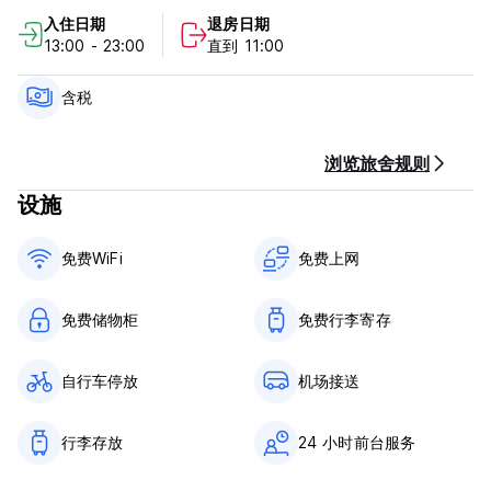
入住日期
退房日期
我们的 6 间私人房间和 2 间宿舍都位于一个绿色、宽敞、安静的
13:00 - 23:00
直到 11:00
庭院周围。公共区域包括吊床、摇椅和多个休息区。我们舒适而受
欢迎的酒吧提供各种音乐和饮品。我们的餐厅以其多样化的美味国
内和国际菜肴而闻名。每周 7 天供应早餐、午餐和晚餐。希望很快
含税
能见到你！马上就来吧！
ViaVia 莱昂政策和条件：
浏览旅舍规则
设施
取消政策：抵达前 24 小时。
入住时间为 08:00。
免费WiFi
免费上网
11:00前退房。
抵达时通过现金、信用卡、借记卡付款。
免费储物柜
免费行李寄存
该酒店可能会对您的信用卡进行预授权。
含税。
自行车停放
机场接送
一般的：
行李存放
24 小时前台服务
接待处全天 24 小时开放。
没有宵禁。
儿童友好。 (Auto-translated from original language)