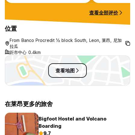
isn’t built for socializing with
the dorms, that w
others at all. Online it seemed like
查看全部评价
such a homey wholesome place
where the staff are like family.
There was nothing homey about
位置
this place. The place is so big and
there are so many different
From Banco Procredit ½ block South, Leon, 莱昂, 尼加
employees. I don’t think I saw the
拉瓜
same person twice my whole stay.
距市中心 0.4km
查看地图
在莱昂更多的旅舍
Bigfoot Hostel and Volcano
Boarding
9.7