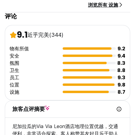
浏览所有 设施
评论
9.1
近乎完美
(344)
物有所值
9.2
安全
9.4
氛围
8.3
卫生
8.8
员工
9.3
位置
9.8
设施
8.7
旅客点评摘要
尼加拉瓜的Via Via Leon酒店地理位置优越，交通
便利，非常适合探索。客人称赞其友好且乐于助人