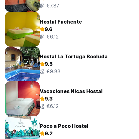
起 €7.87
Hostal Fachente
9.6
起 €6.12
Hostal La Tortuga Booluda
9.5
起 €9.83
Vacaciones Nicas Hostal
9.3
起 €6.12
Poco a Poco Hostel
9.2