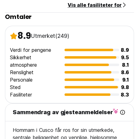
Vis alle fasiliteter for
Omtaler
8.9
Utmerket
(249)
Verdi for pengene
8.9
Sikkerhet
9.5
atmosphere
8.1
Renslighet
8.6
Personale
9.1
Sted
9.8
Fasiliteter
8.3
Sammendrag av gjesteanmeldelser
Hommam i Cusco får ros for sin utmerkede,
sentrale beliggenhet og vennlige, hjelpsomme