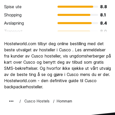
Spise ute
8.8
Shopping
8.1
Avslapning
8.4
Transport
8.0
Sightseeing
9.4
Hostelworld.com tilbyr deg online bestilling med det
Kultur
9.5
beste utvalget av hosteller i Cusco . Les anmeldelser
Feste
fra kunder av Cusco hosteller, vis ungdomsherberger på
8.0
kart over Cusco og benytt deg av tilbud som gratis
Verdi for pengene
8.2
SMS-bekreftelser. Og hvorfor ikke sjekke ut vårt utvalg
av de beste ting å se og gjøre i Cusco mens du er der.
Hostelworld.com - den definitive guide til Cusco
backpackerhosteller.
Cusco Hostels
Hommam