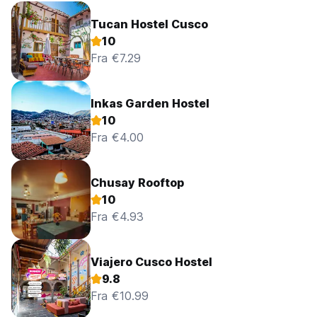
Tucan Hostel Cusco
10
Fra €7.29
Inkas Garden Hostel
10
Fra €4.00
Chusay Rooftop
10
Fra €4.93
Viajero Cusco Hostel
9.8
Fra €10.99