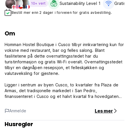
Sustainability Level 1
Gratis wi
10+ vert
Bestill mer enn 2 dager i forveien for gratis avbestilling.
Om
Homman Hostel Boutique i Cusco tilbyr innkvartering kun for
voksne med restaurant, bar og felles salong. Blant
fasilitetene på dette overnattingsstedet har du
turistinformasjon og gratis Wi-Fi overalt. Overnattingsstedet
tilbyr en døgnåpen resepsjon, et felleskjøkken og
valutaveksling for gjestene.
Ligger i sentrum av byen Cusco, to kvartaler fra Plaza de
Armas, det tradisjonelle markedet i San Pedro,
finanssenteret i Cusco og et halvt kvartal fra hovedgaten
Marquez. Populære severdigheter i nærheten av
vandrerhjemmet er Central Market, La Merced-kirken og
Les mer
Anmelde
Church of the Company.
Husregler
Boenhetene på vandrerhjemmet har felles bad og