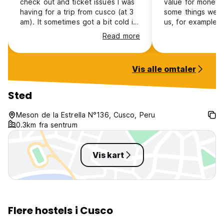
check out and ticket issues I was
value for money 
having for a trip from cusco (at 3
some things were
am). It sometimes got a bit cold in
us, for example: th
the rooms but the blankets and
quite unreliable…
Read more
mattresses they provided were
our 5 day stay, t
great! I always felt super safe as a
toilet paper left
female solo traveller in the all girls
bathroom, and w
Vis alle omtaler
room!
staff for more, t
told us to use ot
explained we had
Sted
roll for the whol
they wouldn’t bud
Meson de la Estrella N°136, Cusco, Peru
just a weird thing
0.3km fra sentrum
the mud about 
Vis kart
Flere hostels i Cusco