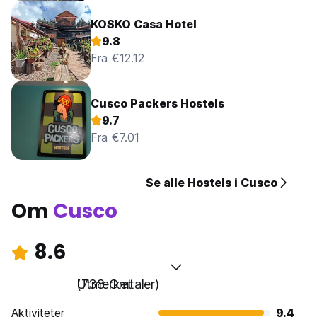
KOSKO Casa Hotel
9.8
Fra €12.12
Cusco Packers Hostels
9.7
Fra €7.01
Se alle Hostels i Cusco
Om
Cusco
8.6
Utmerket
(738 Omtaler)
Aktiviteter
9.4