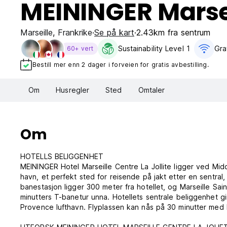
MEININGER Marsei
Marseille
,
Frankrike
Se på kart
2.43km fra sentrum
Sustainability Level 1
Grat
60+ vert
Bestill mer enn 2 dager i forveien for gratis avbestilling.
Om
Husregler
Sted
Omtaler
Om
HOTELLS BELIGGENHET
MEININGER Hotel Marseille Centre La Jollite ligger ved Midd
havn, et perfekt sted for reisende på jakt etter en sentral,
banestasjon ligger 300 meter fra hotellet, og Marseille Sain
minutters T-banetur unna. Hotellets sentrale beliggenhet gir 
Provence lufthavn. Flyplassen kan nås på 30 minutter med bi