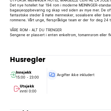
UTFORSK MEININGER HOTEL MARSEILLE CENTRE LA JOLIE
Det nye hotellet har 194 rom i moderne MEININGER-standar
bagasjeoppbevaring og skap ved siden av mye mer. De offe
fantastiske steder å møte mennesker, sosialisere eller bare 
rommene. Vårt unge, flerspråklige team er der for deg 24 t
VÅRE ROM - ALT DU TRENGER
Sengene er plassert i enten enkeltrom, tomannsrom eller fl
nærheten av sengene, skap og klesstativ. Alle rommene ha
Vårt unge, internasjonale team er tilgjengelig for deg 24/7 
deg med å planlegge dagen din!
Husregler
OFFENTLIGE OMRÅDER:
- Lounge
Innsjekk
- Lobbyen
Avgifter ikke inkludert
15:00 - 23:00
- Bar
- Spillsone
Utsjekk
- Barneområde
inntil 0:00
- Fullt utstyrt kjøkken
- Tilgjengelige fellesområder
GRATIS TJENESTER: