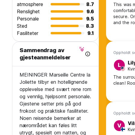
atmosphere
8.7
This was m
comfortabl
Renslighet
9.6
secure. Only problems I encountered were that the beds have no curtains
Personale
9.5
and the rooms are a little
Sted
8.3
here in th
Fasiliteter
9.1
Sammendrag av
Oppholdt se
gjesteanmeldelser
Lil
L
Kvi
MEININGER Marseille Centre la
The surrou
Joliette tilbyr en hotellignende
clean! Roo
opplevelse med svært rene rom
og vennlig, hjelpsomt personale.
Gjestene setter pris på god
frokost og praktiske fasiliteter.
Oppholdt se
Noen reisende bemerker at
Vi
nærområdet kan føles litt
V
Kvi
utrygt, spesielt om natten, og