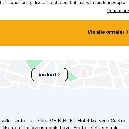
air conditioning, like a hotel room but just with random people.
Read more
Vis alle omtaler
Vis kart
ille Centre La Jollite MEININGER Hotel Marseille Centre
te, like nord for byens gamle havn. Fra hotellets sentrale