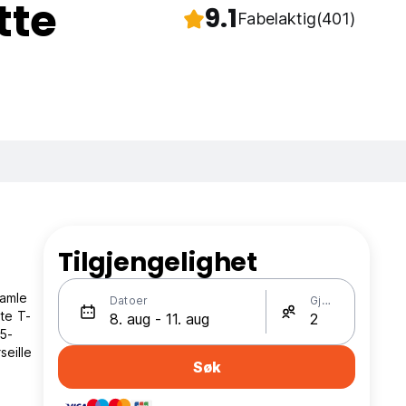
tte
9.1
Fabelaktig
(401)
Tilgjengelighet
gamle
Datoer
Gjester
tte T-
 5-
seille
Søk