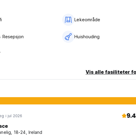
i‎
Lekeområde
s Resepsjon
Huishouding
V
Vis alle fasiliteter f
9.4
g i jul 2026
ace
nnelig, 18-24, Ireland