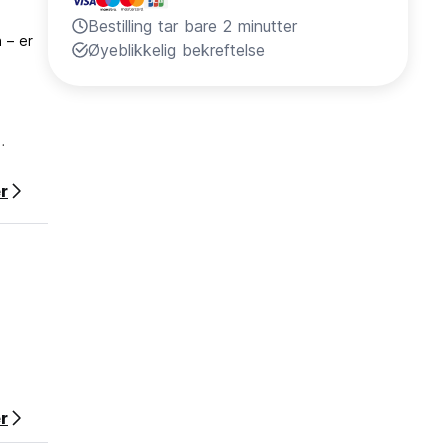
Bestilling tar bare 2 minutter
 – er
Øyeblikkelig bekreftelse
r
jelper
r