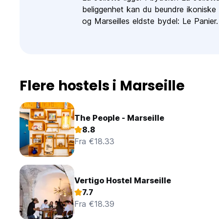
beliggenhet kan du beundre ikoniske
og Marseilles eldste bydel: Le Panier.
Flere hostels i Marseille
The People - Marseille
8.8
Fra €18.33
Vertigo Hostel Marseille
7.7
Fra €18.39