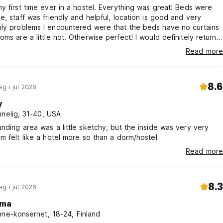
y first time ever in a hostel. Everything was great! Beds were
e, staff was friendly and helpful, location is good and very
 hot. Otherwise perfect! I would definitely return
e future
Read more
8.6
g i jul 2026
y
nnelig, 31-40, USA
nding area was a little sketchy, but the inside was very very
m felt like a hotel more so than a dorm/hostel
Read more
8.3
g i jul 2026
lma
nne-konsernet, 18-24, Finland