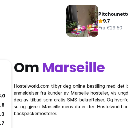
Pitchounette
9.7
Fra €29.50
Om
Marseille
Hostelworld.com tilbyr deg online bestilling med det b
anmeldelser fra kunder av Marseille hosteller, vis un
8.0
deg av tilbud som gratis SMS-bekreftelser. Og hvorfo
.8
se og gjøre i Marseille mens du er der. Hostelworld.com
backpackerhosteller.
.3
.7