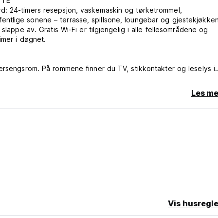
TTE
d: 24-timers resepsjon, vaskemaskin og tørketrommel,
ntlige sonene – terrasse, spillsone, loungebar og gjestekjøkken
slappe av. Gratis Wi-Fi er tilgjengelig i alle fellesområdene og
imer i døgnet.
ersengsrom. På rommene finner du TV, stikkontakter og leselys i
r eget bad med dusj, toalett og gratis badeprodukter.
Les me
i resepsjonen og alltid glade for å hjelpe. Kom innom, si hei, de h
Vis husregle