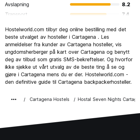
Avslapning
8.2
Transport
7.4
Sightseeing
8.7
Hostelworld.com tilbyr deg online bestilling med det
Kultur
9.0
beste utvalget av hosteller i Cartagena . Les
Feste
anmeldelser fra kunder av Cartagena hosteller, vis
8.3
ungdomsherberger på kart over Cartagena og benytt
Verdi for pengene
7.4
deg av tilbud som gratis SMS-bekreftelser. Og hvorfor
ikke sjekke ut vårt utvalg av de beste ting å se og
gjøre i Cartagena mens du er der. Hostelworld.com -
den definitive guide til Cartagena backpackerhosteller.
Cartagena Hostels
Hostal Seven Nights Cartag