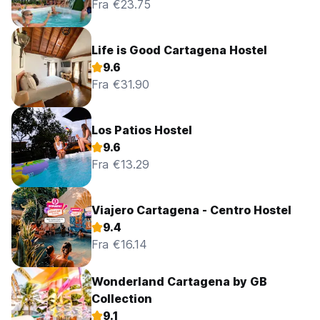
Fra €23.75
Life is Good Cartagena Hostel
9.6
Fra €31.90
Los Patios Hostel
9.6
Fra €13.29
Viajero Cartagena - Centro Hostel
9.4
Fra €16.14
Wonderland Cartagena by GB
Collection
9.1