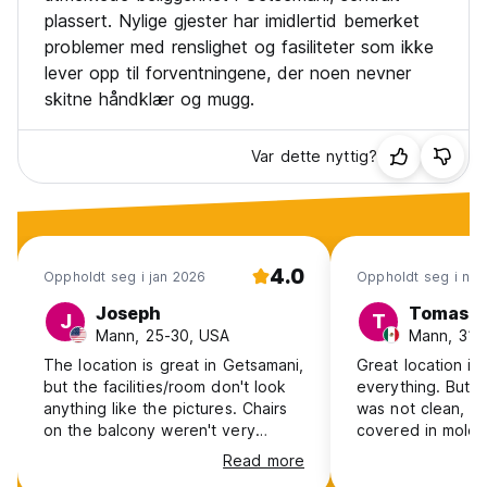
plassert. Nylige gjester har imidlertid bemerket
problemer med renslighet og fasiliteter som ikke
lever opp til forventningene, der noen nevner
skitne håndklær og mugg.
Var dette nyttig?
4.0
Oppholdt seg i jan 2026
Oppholdt seg i no
Joseph
Tomas
J
T
Mann, 25-30, USA
Mann, 31-
The location is great in Getsamani,
Great location in
but the facilities/room don't look
everything. But the room I’ve got
anything like the pictures. Chairs
was not clean, b
on the balcony weren't very
covered in mold 
comfortable, room was not very
room was very dir
Read more
clean. Towels were dirty and no