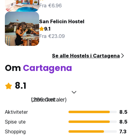
Fra €6.96
San Felicin Hostel
9.1
Fra €23.09
Se alle Hostels i Cartagena
Om
Cartagena
8.1
Utmerket
(266 Omtaler)
Aktiviteter
8.5
Spise ute
8.5
Shopping
7.3