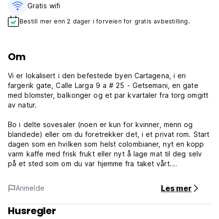
Gratis wifi‎
Bestill mer enn 2 dager i forveien for gratis avbestilling.
Om
Vi er lokalisert i den befestede byen Cartagena, i en
fargerik gate, Calle Larga 9 a # 25 - Getsemani, en gate
med blomster, balkonger og et par kvartaler fra torg omgitt
av natur.
Bo i delte sovesaler (noen er kun for kvinner, menn og
blandede) eller om du foretrekker det, i et privat rom. Start
dagen som en hvilken som helst colombianer, nyt en kopp
varm kaffe med frisk frukt eller nyt å lage mat til deg selv
på et sted som om du var hjemme fra taket vårt.
Spaser gjennom byen, oppdag restauranter og historiske
Les mer
Anmelde
steder; besøk baren vår og delta i våre daglige aktiviteter,
som dansekurs og levende musikk, som begynner like etter.
Husregler
Gjør deg klar til å danse på latinske klubber eller barer med