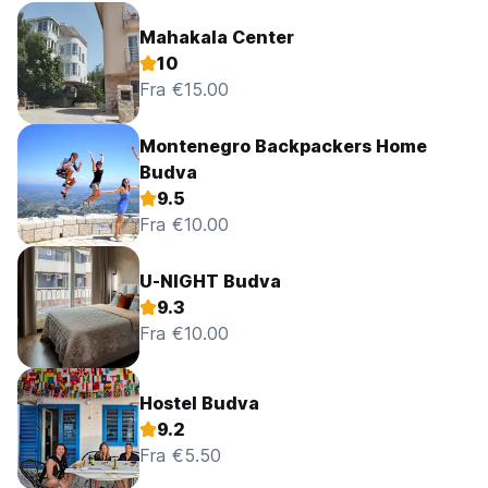
Mahakala Center
10
Fra €15.00
Montenegro Backpackers Home
Budva
9.5
Fra €10.00
U-NIGHT Budva
9.3
Fra €10.00
Hostel Budva
9.2
Fra €5.50