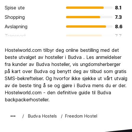
Spise ute
8.1
Shopping
7.3
Avslapning
8.6
Transport
7.7
Sightseeing
8.1
Hostelworld.com tilbyr deg online bestilling med det
Kultur
7.3
beste utvalget av hosteller i Budva . Les anmeldelser
Feste
fra kunder av Budva hosteller, vis ungdomsherberger
8.5
på kart over Budva og benytt deg av tilbud som gratis
Verdi for pengene
8.0
SMS-bekreftelser. Og hvorfor ikke sjekke ut vårt utvalg
av de beste ting å se og gjøre i Budva mens du er der.
Hostelworld.com - den definitive guide til Budva
backpackerhosteller.
Budva Hostels
Freedom Hostel