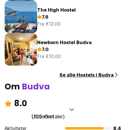
The High Hostel
7.6
Fra €12.00
Newborn Hostel Budva
7.0
Fra €10.00
Se alle Hostels i Budva
Om
Budva
8.0
Utmerket
(122 Omtaler)
Aktiviteter
8.4