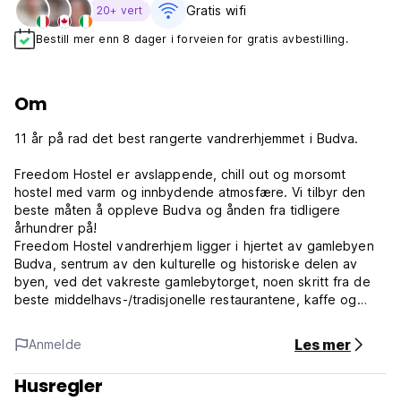
Gratis wifi‎
20+ vert
Bestill mer enn 8 dager i forveien for gratis avbestilling.
Om
11 år på rad det best rangerte vandrerhjemmet i Budva.
Freedom Hostel er avslappende, chill out og morsomt
hostel med varm og innbydende atmosfære. Vi tilbyr den
beste måten å oppleve Budva og ånden fra tidligere
århundrer på!
Freedom Hostel vandrerhjem ligger i hjertet av gamlebyen
Budva, sentrum av den kulturelle og historiske delen av
byen, ved det vakreste gamlebytorget, noen skritt fra de
beste middelhavs-/tradisjonelle restaurantene, kaffe og
vakre Budva-strender, 1 minutt unna med gange.
Vandrerhjemmet vårt har romslige rom med
Les mer
Anmelde
superkomfortable senger! Flott terrasse med havutsikt.
Godt utstyrt kjøkken. Romslig, nydelig fellesrom flott for
Husregler
sosialt samvær. Godt informert, utdannet, dedikert,