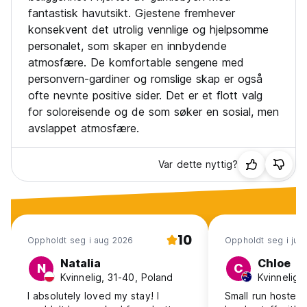
fantastisk havutsikt. Gjestene fremhever
konsekvent det utrolig vennlige og hjelpsomme
personalet, som skaper en innbydende
atmosfære. De komfortable sengene med
personvern-gardiner og romslige skap er også
ofte nevnte positive sider. Det er et flott valg
for soloreisende og de som søker en sosial, men
avslappet atmosfære.
Var dette nyttig?
10
Oppholdt seg i aug 2026
Oppholdt seg i jul
Natalia
Chloe
N
C
Kvinnelig, 31-40, Poland
Kvinnelig, 
I absolutely loved my stay! I
Small run hostel r