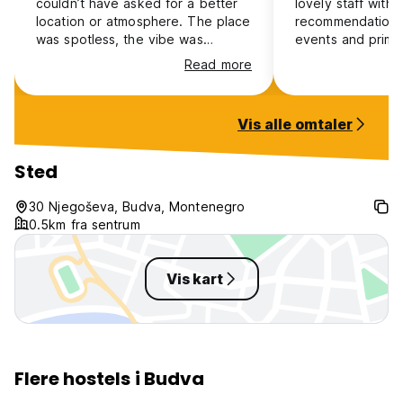
couldn’t have asked for a better
lovely staff with l
location or atmosphere. The place
recommendations,
was spotless, the vibe was
events and prime
fantastic, and the staff were
Read more
incredibly welcoming. A special
thank you for managing to find a
spot for me when everything else
Vis alle omtaler
was fully booked. I truly
appreciated it and would happily
recommend this place to anyone!
Sted
Natalia
30 Njegoševa, Budva, Montenegro
0.5km fra sentrum
Vis kart
Flere hostels i Budva