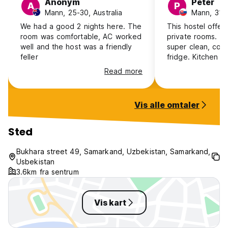
Anonym
Peter
A
P
Mann, 25-30, Australia
Mann, 31-4
We had a good 2 nights here. The
This hostel offer
room was comfortable, AC worked
private rooms. T
well and the host was a friendly
super clean, coz
feller
fridge. Kitchen is
could be more ut
Read more
with - never mind
always ready to 
anything you nee
Vis alle omtaler
household. Owne
decent English an
helpful. As there
Sted
only 5 double roo
vibe, no socialisin
Bukhara street 49, Samarkand, Uzbekistan, Samarkand,
service, minus t
Usbekistan
social interaction.
3.6km fra sentrum
Vis kart