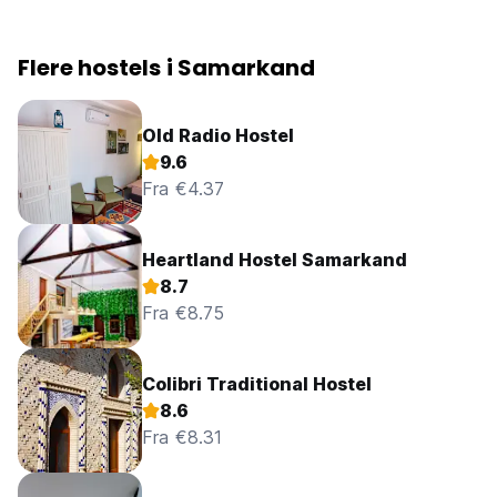
Flere hostels i Samarkand
Old Radio Hostel
9.6
Fra €4.37
Heartland Hostel Samarkand
8.7
Fra €8.75
Colibri Traditional Hostel
8.6
Fra €8.31