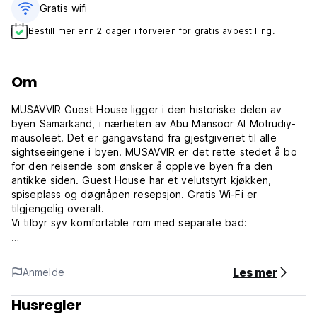
Gratis wifi‎
Bestill mer enn 2 dager i forveien for gratis avbestilling.
Om
MUSAVVIR Guest House ligger i den historiske delen av
byen Samarkand, i nærheten av Abu Mansoor Al Motrudiy-
mausoleet. Det er gangavstand fra gjestgiveriet til alle
sightseeingene i byen. MUSAVVIR er det rette stedet å bo
for den reisende som ønsker å oppleve byen fra den
antikke siden. Guest House har et velutstyrt kjøkken,
spiseplass og døgnåpen resepsjon. Gratis Wi-Fi er
tilgjengelig overalt.
Vi tilbyr syv komfortable rom med separate bad:
Ett - Familierom - Med eget bad
To tomannsrom - Med eget bad
Les mer
Anmelde
To dobbeltrom - med eget bad
To tremannsrom - med eget bad
Husregler