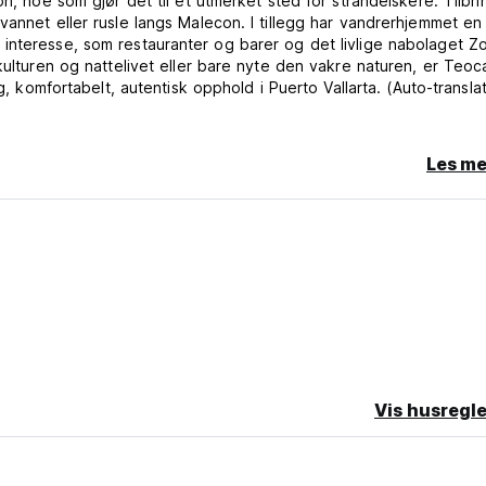
n, noe som gjør det til et utmerket sted for strandelskere. Tilbri
vannet eller rusle langs Malecon. I tillegg har vandrerhjemmet en
interesse, som restauranter og barer og det livlige nabolaget Z
ulturen og nattelivet eller bare nyte den vakre naturen, er Teoca
g, komfortabelt, autentisk opphold i Puerto Vallarta. (Auto-transla
Les me
Vis husregle