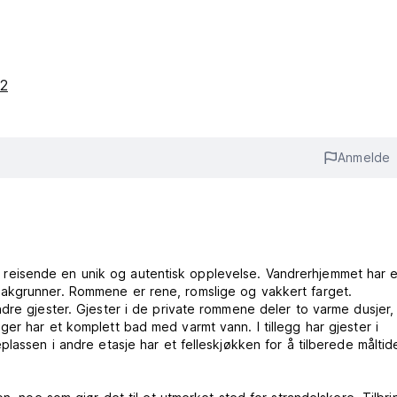
32
Anmelde
lbyr reisende en unik og autentisk opplevelse. Vandrerhjemmet har 
akgrunner. Rommene er rene, romslige og vakkert farget.
dre gjester. Gjester i de private rommene deler to varme dusjer,
er har et komplett bad med varmt vann. I tillegg har gjester i
lassen i andre etasje har et felleskjøkken for å tilberede måltide