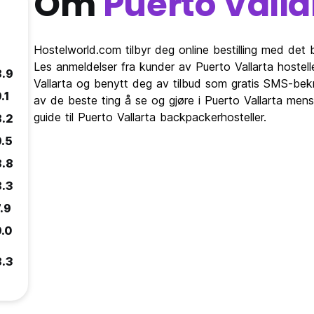
Om
Puerto Valla
Hostelworld.com tilbyr deg online bestilling med det b
Les anmeldelser fra kunder av Puerto Vallarta hostel
8.9
Vallarta og benytt deg av tilbud som gratis SMS-bekre
.1
av de beste ting å se og gjøre i Puerto Vallarta mens
guide til Puerto Vallarta backpackerhosteller.
8.2
9.5
8.8
8.3
.9
9.0
8.3