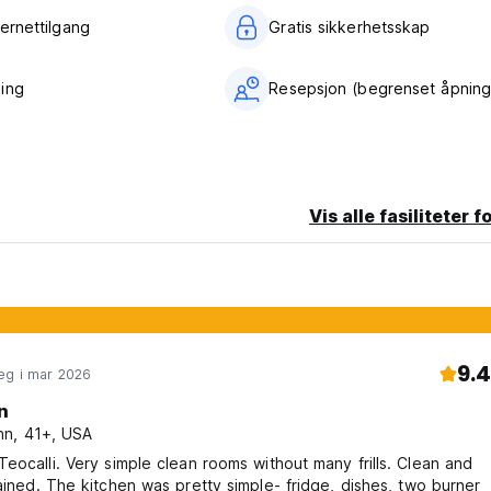
ternettilgang
Gratis sikkerhetsskap
ing
Resepsjon (begrenset åpning
Vis alle fasiliteter f
9.4
eg i mar 2026
n
n, 41+, USA
calli. Very simple clean rooms without many frills. Clean and
ained. The kitchen was pretty simple- fridge, dishes, two burner