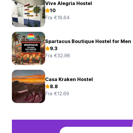
Vive Alegria Hostel
10
Fra €18.64
Spartacus Boutique Hostel for Men
9.3
Fra €32.98
Casa Kraken Hostel
8.8
Fra €12.69