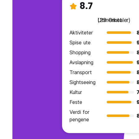
8.7
Utmerket
(29 Omtaler)
Aktiviteter
Spise ute
9
Shopping
Avslapning
Transport
Sightseeing
Kultur
7
Feste
Verdi for
pengene