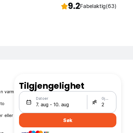
9.2
Fabelaktig
(63)
Tilgjengelighet
en varm
Datoer
Gjester
 to
r eller
Søk