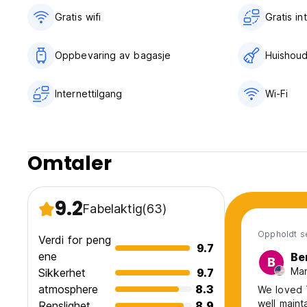
Gratis wifi‎
Gratis in
Oppbevaring av bagasje
Huishoud
Internettilgang
Wi-Fi
Omtaler
9.2
Fabelaktig
(63)
Oppholdt s
Verdi for peng
9.7
ene
Be
B
Man
Sikkerhet
9.7
atmosphere
8.3
We loved Teo
well maint
Renslighet
8.9