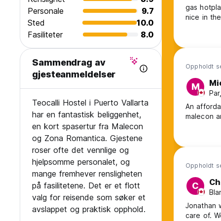
gas hotplate...not much el
Personale
9.7
nice in the 
Sted
10.0
the clothe
Fasiliteter
8.0
secure and
middle of 
Sammendrag av
Oppholdt s
gjesteanmeldelser
Mi
M
Par
Teocalli Hostel i Puerto Vallarta
An afforda
har en fantastisk beliggenhet,
malecon an
en kort spasertur fra Malecon
og Zona Romantica. Gjestene
roser ofte det vennlige og
hjelpsomme personalet, og
Oppholdt s
mange fremhever rensligheten
Ch
på fasilitetene. Det er et flott
C
Bla
valg for reisende som søker et
Jonathan w
avslappet og praktisk opphold.
care of. 