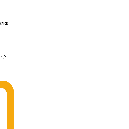
stid)
or