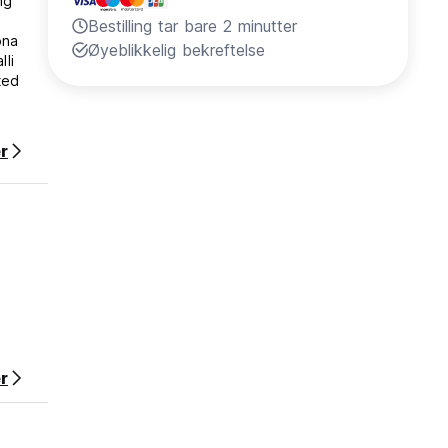
ng
Bestilling tar bare 2 minutter
ona
Øyeblikkelig bekreftelse
lli
ted
r
r