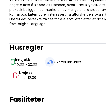
Teocalli Hostel ligger en kort spasertur fra sjøen og Maleco
dagene med å slappe av i sanden, svøm i det krystallklare 
praktisk beliggenhet i nærheten av mange andre steder av 
Romantica. Enten du er interessert i å utforske den lokale k
Hostel det perfekte valget for alle som leter etter et rimeli
from original language)
Husregler
Innsjekk
Skatter inkludert
15:00 - 22:00
Utsjekk
inntil 12:00
Fasiliteter