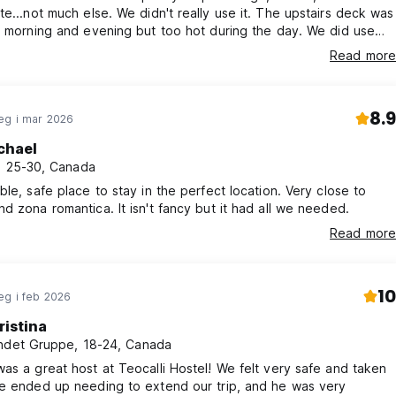
se. We didn't really use it. The upstairs deck was
morning and evening but too hot during the day. We did use
sline to dry our swimsuits. The location was great- it's very
Read more
 about 2 minute walk from the Malecon- we were right in the
everything and an easy walk to all activities.
8.9
eg i mar 2026
chael
, 25-30, Canada
ble, safe place to stay in the perfect location. Very close to
d zona romantica. It isn't fancy but it had all we needed.
Read more
10
eg i feb 2026
ristina
ndet Gruppe, 18-24, Canada
as a great host at Teocalli Hostel! We felt very safe and taken
We ended up needing to extend our trip, and he was very