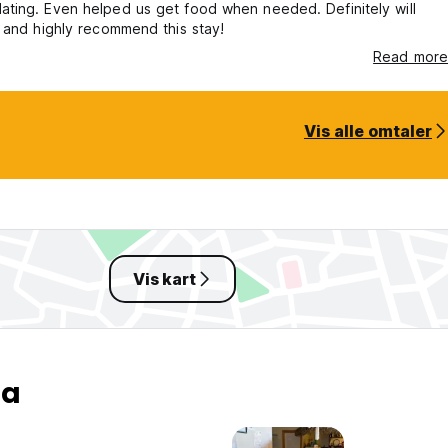
ting. Even helped us get food when needed. Definitely will
 and highly recommend this stay!
Read more
Vis alle omtaler
Vis kart
ta