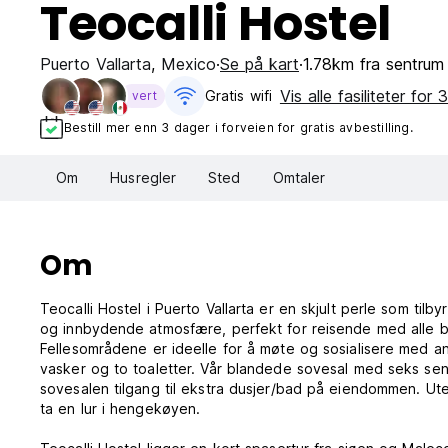
Teocalli Hostel
Puerto Vallarta
,
Mexico
Se på kart
1.78km fra sentrum
Vis alle fasiliteter for 
Gratis wifi‎
vert
Bestill mer enn 3 dager i forveien for gratis avbestilling.
Om
Husregler
Sted
Omtaler
Om
Teocalli Hostel i Puerto Vallarta er en skjult perle som ti
og innbydende atmosfære, perfekt for reisende med alle b
Fellesområdene er ideelle for å møte og sosialisere med an
vasker og to toaletter. Vår blandede sovesal med seks seng
sovesalen tilgang til ekstra dusjer/bad på eiendommen. Utep
ta en lur i hengekøyen.