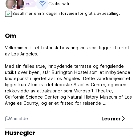
Gratis wifi‎
vert
Bestill mer enn 3 dager i forveien for gratis avbestilling.
Om
Velkommen til et historisk bevaringshus som ligger i hjertet
av Los Angeles.
Med sin felles stue, innbydende terrasse og fengslende
utsikt over byen, står Burlington Hostel som et innbydende
knutepunkt i hjertet av Los Angeles. Dette vandrerhjemmet
ligger kun 2 km fra det ikoniske Staples Center, og innen
rekkevidde av attraksjoner som Microsoft Theatre,
California Science Center og Natural History Museum of Los
Angeles County, og er et fristed for reisende.
Gratis Wi-Fi holder deg tilkoblet, og det felles kjøkkenet lar
Les mer
Anmelde
deg lage dine favoritter. Som en ekstra bonus kommer
rommene med private terrasser for et friskt pust. I tillegg
Husregler
sikrer klimaanlegget din komfort og delte bad gir