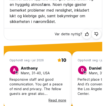
en hyggelig atmosfære. Noen nylige gjester
bemerket problemer med renslighet, inkludert
lukt og klebrige gulv, samt bekymringer om
sikkerheten i nærområdet.
Var dette nyttig?
10
Oppholdt seg i jul 2026
Oppholdt seg i jul
Anthony
Daniel
A
D
Mann, 31-40, USA
Mann, 31-
Responsive staff and good
Perfect place to 
communication. You get a peace
And it’s convenie
of mind and privacy. The fellow
the Los Angeles 
guests are great also.
Center.
Conveniently near the bus stop to
Read more
DTLA or Santa Monica and