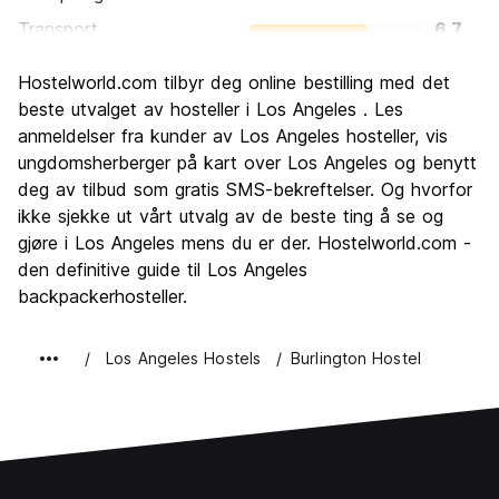
Transport
6.7
Sightseeing
8.1
Hostelworld.com tilbyr deg online bestilling med det
Kultur
7.4
beste utvalget av hosteller i Los Angeles . Les
Feste
anmeldelser fra kunder av Los Angeles hosteller, vis
7.9
ungdomsherberger på kart over Los Angeles og benytt
Verdi for pengene
7.1
deg av tilbud som gratis SMS-bekreftelser. Og hvorfor
ikke sjekke ut vårt utvalg av de beste ting å se og
gjøre i Los Angeles mens du er der. Hostelworld.com -
den definitive guide til Los Angeles
backpackerhosteller.
Los Angeles Hostels
Burlington Hostel