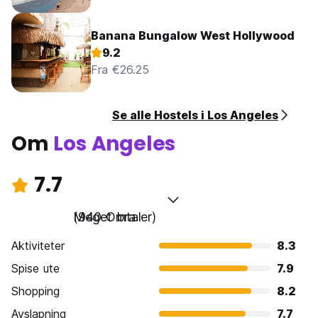
Banana Bungalow West Hollywood
9.2
Fra €26.25
Se alle Hostels i Los Angeles
Om
Los Angeles
7.7
Meget bra
(940 Omtaler)
Aktiviteter
8.3
Spise ute
7.9
Shopping
8.2
Avslapning
7.7