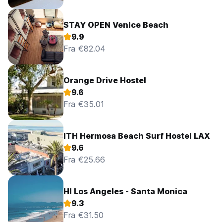
STAY OPEN Venice Beach
9.9
Fra €82.04
Orange Drive Hostel
9.6
Fra €35.01
ITH Hermosa Beach Surf Hostel LAX
9.6
Fra €25.66
HI Los Angeles - Santa Monica
9.3
Fra €31.50