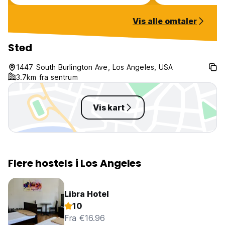
convenience stores!
Vis alle omtaler
Sted
1447 South Burlington Ave, Los Angeles, USA
3.7km fra sentrum
Vis kart
Flere hostels i Los Angeles
Libra Hotel
10
Fra €16.96