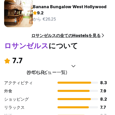
Banana Bungalow West Hollywood
9.2
から €26.25
ロサンゼルスの全てのHostelsを見る
ロサンゼルス
について
7.7
とても良い
(940 レビュー一覧)
アクティビティ
8.3
外食
7.9
ショッピング
8.2
リラックス
7.7