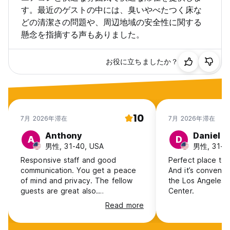
す。最近のゲストの中には、臭いやべたつく床な
どの清潔さの問題や、周辺地域の安全性に関する
懸念を指摘する声もありました。
お役に立ちましたか？
10
7月 2026年滞在
7月 2026年滞在
Anthony
Daniel
A
D
男性, 31-40, USA
男性, 31-4
Responsive staff and good
Perfect place to 
communication. You get a peace
And it’s convenie
of mind and privacy. The fellow
the Los Angeles 
guests are great also.
Center.
Conveniently near the bus stop to
Read more
DTLA or Santa Monica and
convenience stores!