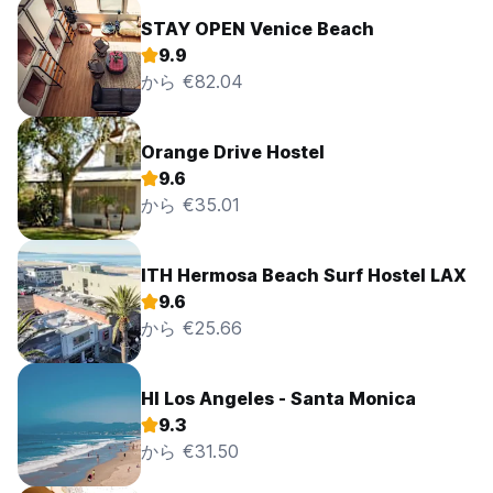
STAY OPEN Venice Beach
9.9
から €82.04
Orange Drive Hostel
9.6
から €35.01
ITH Hermosa Beach Surf Hostel LAX
9.6
から €25.66
HI Los Angeles - Santa Monica
9.3
から €31.50