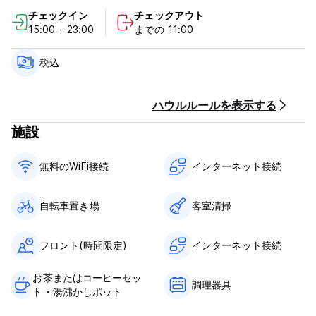
ださい。
チェックイン
チェックアウト
15:00 - 23:00
までの 11:00
バーリントン ホステルのポリシーと条件:
キャンセルポリシー: 到着の24時間前まで。キャンセルが遅れた
税込
場合、またはノーショーの場合は、滞在の最初の1泊分の料金が課
金されます。
ハウルルールを表示する
チェックインは15:00～23:00までとなります。
施設
チェックアウト時間は08:00～11:00です。
税金が含まれています。
無料のWiFi接続
インターネット接続
朝食は含まれておりません。
一般的な：
自転車置き場
客室清掃
受付：08:00～23:00
門限はありません。 (Auto-translated from original language)
フロント(時間限定)
インターネット接続
お茶またはコーヒーセッ
調理器具
ト・湯沸かしポット