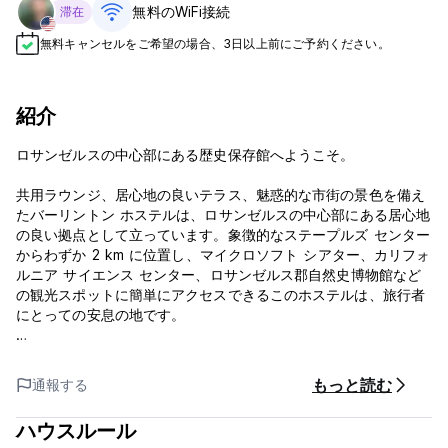
無料のWiFi接続
滞在
無料キャンセルをご希望の場合、3日以上前にご予約ください。
紹介
ロサンゼルスの中心部にある歴史保存館へようこそ。
共用ラウンジ、居心地の良いテラス、魅惑的な市街の景色を備え
たバーリントン ホステルは、ロサンゼルスの中心部にある居心地
の良い拠点として立っています。象徴的なステープルズ センター
からわずか 2 km に位置し、マイクロソフト シアター、カリフォ
ルニア サイエンス センター、ロサンゼルス郡自然史博物館など
の観光スポットに簡単にアクセスできるこのホステルは、旅行者
にとっての安息の地です。
無料 WiFi でインターネットに接続でき、共用キッチンでお気に
入りの料理を作ることができます。さらに、客室には新鮮な空気
もっと読む
通報する
を吸うための専用パティオが付いています。さらに、エアコンが
備わっているので快適に過ごせ、共用バスルームも便利です。快
ハウスルール
適なバーリントン ホステルからロサンゼルスの活気を発見してく