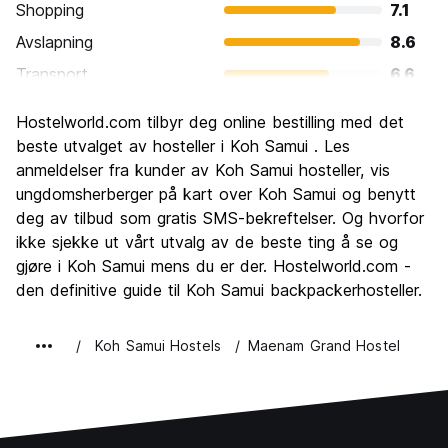
Shopping
7.1
Avslapning
8.6
Transport
6.6
Sightseeing
7.1
Hostelworld.com tilbyr deg online bestilling med det
Kultur
6.5
beste utvalget av hosteller i Koh Samui . Les
Feste
anmeldelser fra kunder av Koh Samui hosteller, vis
8.0
ungdomsherberger på kart over Koh Samui og benytt
Verdi for pengene
7.1
deg av tilbud som gratis SMS-bekreftelser. Og hvorfor
ikke sjekke ut vårt utvalg av de beste ting å se og
gjøre i Koh Samui mens du er der. Hostelworld.com -
den definitive guide til Koh Samui backpackerhosteller.
Koh Samui Hostels
Maenam Grand Hostel