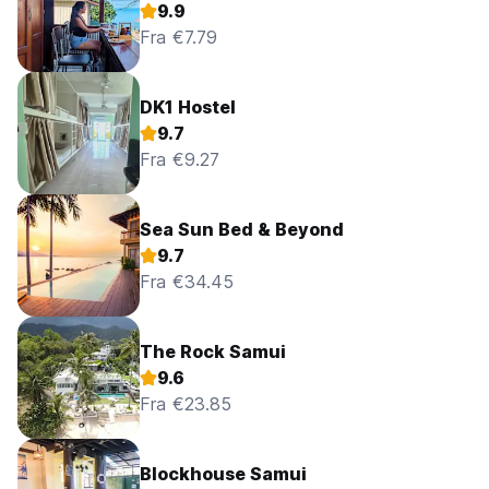
9.9
Fra €7.79
DK1 Hostel
9.7
Fra €9.27
Sea Sun Bed & Beyond
9.7
Fra €34.45
The Rock Samui
9.6
Fra €23.85
Blockhouse Samui