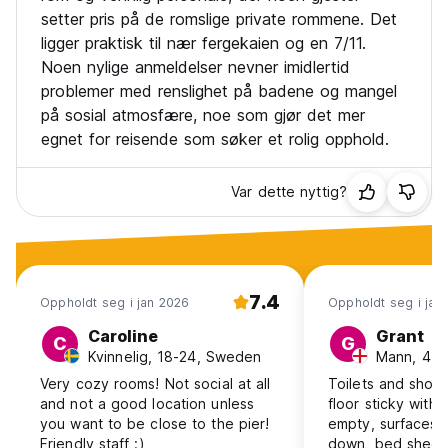
setter pris på de romslige private rommene. Det
ligger praktisk til nær fergekaien og en 7/11.
Noen nylige anmeldelser nevner imidlertid
problemer med renslighet på badene og mangel
på sosial atmosfære, noe som gjør det mer
egnet for reisende som søker et rolig opphold.
Var dette nyttig?
7.4
Oppholdt seg i jan 2026
Oppholdt seg i jan
Caroline
Grant
C
G
Kvinnelig, 18-24, Sweden
Mann, 41+
Very cozy rooms! Not social at all
Toilets and showe
and not a good location unless
floor sticky with
you want to be close to the pier!
empty, surfaces 
Friendly staff :)
down, bed sheet