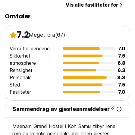
Vis alle fasiliteter for
Omtaler
7.2
Meget bra
(67)
Verdi for pengene
7.0
Sikkerhet
7.5
atmosphere
6.8
Renslighet
6.3
Personale
8.3
Sted
7.5
Fasiliteter
7.0
Sammendrag av gjesteanmeldelser
Maenam Grand Hostel i Koh Samui tilbyr rene
rom og vennlig personale, der noen gjester