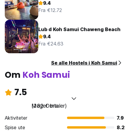
9.4
Fra €12.72
Lub d Koh Samui Chaweng Beach
9.4
Fra €24.63
Se alle Hostels i Koh Samui
Om
Koh Samui
7.5
Meget bra
(232 Omtaler)
Aktiviteter
7.9
Spise ute
8.2