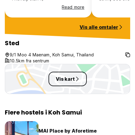
this has been the
Read more
stayed in.
Vis alle omtaler
Sted
9/1 Moo 4 Maenam, Koh Samui, Thailand
10.5km fra sentrum
Vis kart
Flere hostels i Koh Samui
MAI Place by Aforetime