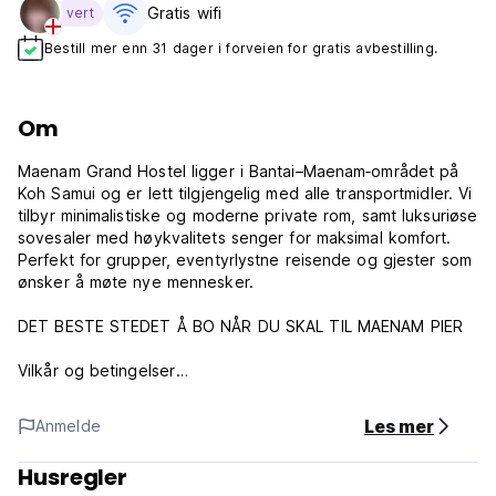
Gratis wifi‎
vert
Bestill mer enn 31 dager i forveien for gratis avbestilling.
Om
Maenam Grand Hostel ligger i Bantai–Maenam‑området på
Koh Samui og er lett tilgjengelig med alle transportmidler. Vi
tilbyr minimalistiske og moderne private rom, samt luksuriøse
sovesaler med høykvalitets senger for maksimal komfort.
Perfekt for grupper, eventyrlystne reisende og gjester som
ønsker å møte nye mennesker.
DET BESTE STEDET Å BO NÅR DU SKAL TIL MAENAM PIER
Vilkår og betingelser
INGEN FORHÅNDSBETALING KREVES
Les mer
Anmelde
- Betaling ved innsjekk med kontanter eller kredittkort
- Minimumsalder for innsjekk: 18 år
Husregler
- Barn er ikke tillatt i sovesaler