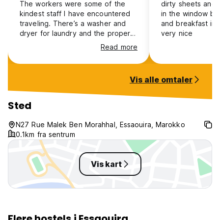
The workers were some of the
dirty sheets and 
kindest staff I have encountered
in the window bu
traveling. There’s a washer and
and breakfast inc
dryer for laundry and the property
very nice
was clean and it’s a location with
Read more
everything in walking distance.
Vis alle omtaler
Sted
N27 Rue Malek Ben Morahhal, Essaouira, Marokko
0.1km fra sentrum
Vis kart
Flere hostels i Essaouira