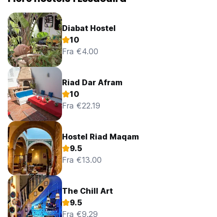
Diabat Hostel
10
Fra €4.00
Riad Dar Afram
10
Fra €22.19
Hostel Riad Maqam
9.5
Fra €13.00
The Chill Art
9.5
Fra €9.29