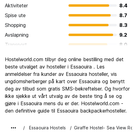
Aktiviteter
8.4
Spise ute
8.7
Shopping
8.3
Avslapning
9.2
Transport
8.0
Sightseeing
8.1
Hostelworld.com tilbyr deg online bestilling med det
Kultur
8.5
beste utvalget av hosteller i Essaouira . Les
Feste
anmeldelser fra kunder av Essaouira hosteller, vis
6.6
ungdomsherberger på kart over Essaouira og benytt
Verdi for pengene
8.8
deg av tilbud som gratis SMS-bekreftelser. Og hvorfor
ikke sjekke ut vårt utvalg av de beste ting å se og
gjøre i Essaouira mens du er der. Hostelworld.com -
den definitive guide til Essaouira backpackerhosteller.
Essaouira Hostels
Giraffe Hostel- Sea View Roo