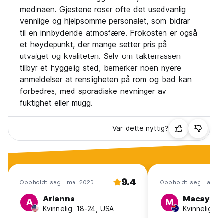
medinaen. Gjestene roser ofte det usedvanlig
vennlige og hjelpsomme personalet, som bidrar
til en innbydende atmosfære. Frokosten er også
et høydepunkt, der mange setter pris på
utvalget og kvaliteten. Selv om takterrassen
tilbyr et hyggelig sted, bemerker noen nyere
anmeldelser at rensligheten på rom og bad kan
forbedres, med sporadiske nevninger av
fuktighet eller mugg.
Var dette nyttig?
9.4
Oppholdt seg i mai 2026
Oppholdt seg i apr
Arianna
Macayla
A
M
Kvinnelig, 18-24, USA
Kvinnelig, 