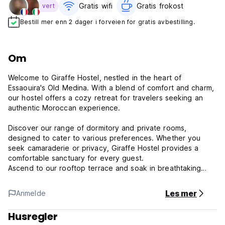
Gratis wifi‎
Gratis frokost‎
vert
Bestill mer enn 2 dager i forveien for gratis avbestilling.
Om
Welcome to Giraffe Hostel, nestled in the heart of
Essaouira's Old Medina. With a blend of comfort and charm,
our hostel offers a cozy retreat for travelers seeking an
authentic Moroccan experience.
Discover our range of dormitory and private rooms,
designed to cater to various preferences. Whether you
seek camaraderie or privacy, Giraffe Hostel provides a
comfortable sanctuary for every guest.
Ascend to our rooftop terrace and soak in breathtaking
views of the bustling Medina and the sea beyond. Here,
amidst the sea breeze, you can unwind, socialize, and
Les mer
Anmelde
create lasting memories against the backdrop of Essaouira's
timeless beauty.
Husregler