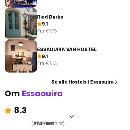
Riad Darko
9.1
Fra €7.13
ESSAOUIRA VAN HOSTEL
9.1
Fra €7.13
Se alle Hostels i Essaouira
Om
Essaouira
8.3
Utmerket
(374 Omtaler)