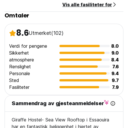
Vis alle fasiliteter for
No curfew.
No Events.
Omtaler
Pets are not allowed
We close the rooftop at 24:00
Silence time at 24:00
8.6
Utmerket
(102)
No alcohol or drugs.
Verdi for pengene
8.0
Sikkerhet
9.0
atmosphere
8.4
Renslighet
7.6
Personale
9.4
Sted
9.7
Fasiliteter
7.9
Sammendrag av gjesteanmeldelser
Giraffe Hostel- Sea View Rooftop i Essaouira
har en fantastisk beliggenhet i hjertet av