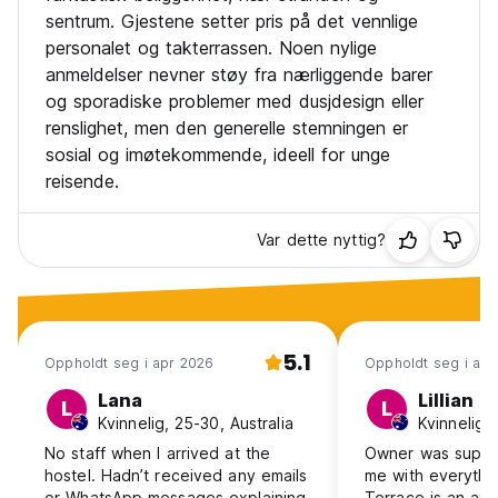
sentrum. Gjestene setter pris på det vennlige
personalet og takterrassen. Noen nylige
anmeldelser nevner støy fra nærliggende barer
og sporadiske problemer med dusjdesign eller
renslighet, men den generelle stemningen er
sosial og imøtekommende, ideell for unge
reisende.
Var dette nyttig?
5.1
Oppholdt seg i apr 2026
Oppholdt seg i apr
Lana
Lillian
L
L
Kvinnelig, 25-30, Australia
Kvinnelig, 
No staff when I arrived at the
Owner was super
hostel. Hadn’t received any emails
me with everythi
or WhatsApp messages explaining
Terrace is an am