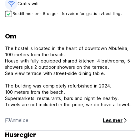
Gratis wifi‎
Bestill mer enn 8 dager i forveien for gratis avbestilling.
Om
The hostel is located in the heart of downtown Albufeira,
100 meters from the beach.
House with fully equipped shared kitchen, 4 bathrooms, 5
showers plus 2 outdoor showers on the terrace.
Sea view terrace with street-side dining table.
The building was completely refurbished in 2024.
100 meters from the beach.
Supermarkets, restaurants, bars and nightlife nearby.
Towels are not included in the price, we do have a towel
rental if you need one.
Les mer
Anmelde
No children allowed. Accommodation for adults only.
Husregler
Sandy Bottoms Hostel Policy and Conditions: