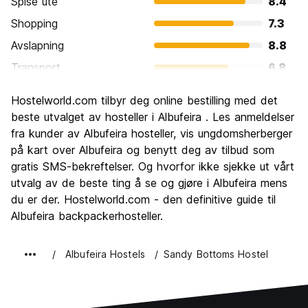
Spise ute
8.4
Shopping
7.3
Avslapning
8.8
Transport
6.8
Sightseeing
7.4
Hostelworld.com tilbyr deg online bestilling med det
Kultur
6.8
beste utvalget av hosteller i Albufeira . Les anmeldelser
Feste
fra kunder av Albufeira hosteller, vis ungdomsherberger
8.6
på kart over Albufeira og benytt deg av tilbud som
Verdi for pengene
7.7
gratis SMS-bekreftelser. Og hvorfor ikke sjekke ut vårt
utvalg av de beste ting å se og gjøre i Albufeira mens
du er der. Hostelworld.com - den definitive guide til
Albufeira backpackerhosteller.
Albufeira Hostels
Sandy Bottoms Hostel