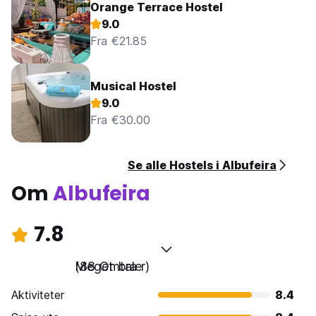
Orange Terrace Hostel
9.0
Fra €21.85
Musical Hostel
9.0
Fra €30.00
Se alle Hostels i Albufeira
Om
Albufeira
7.8
Meget bra
(88 Omtaler)
Aktiviteter
8.4