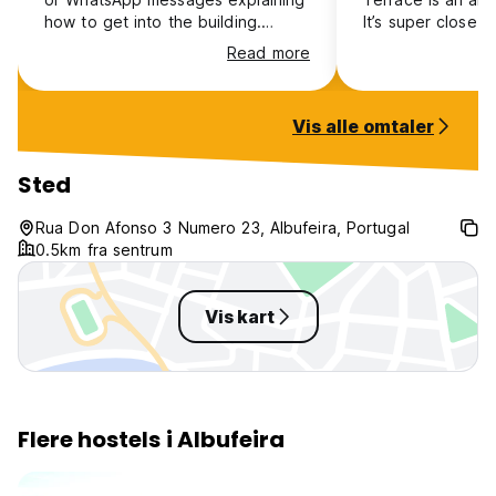
how to get into the building.
It’s super close t
Waited about 1h. A hostel guest
which means it’s a
Read more
helped me, got in contact &
but mainly just 
showed me my bed and door
codes. Still no staff around.
Vis alle omtaler
Sted
Rua Don Afonso 3 Numero 23, Albufeira, Portugal
0.5km fra sentrum
Vis kart
Flere hostels i Albufeira