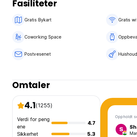
Fasiliteter
Gratis Bykart
Gratis wif
Coworking Space
Oppbeva
Postvesenet
Huishoud
Omtaler
4.1
(1255)
Oppholdt s
Verdi for peng
4.7
ene
Sh
S
Man
Sikkerhet
5.3