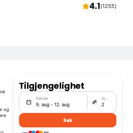
4.1
(1255)
Tilgjengelighet
ral
Datoer
Gjester
ne og
lere
Søk