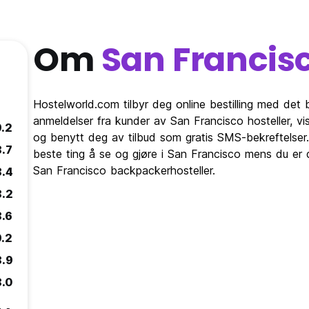
Om
San Francis
Hostelworld.com tilbyr deg online bestilling med det 
anmeldelser fra kunder av San Francisco hosteller, 
9.2
og benytt deg av tilbud som gratis SMS-bekreftelser.
8.7
beste ting å se og gjøre i San Francisco mens du er d
San Francisco backpackerhosteller.
8.4
8.2
8.6
9.2
8.9
8.0