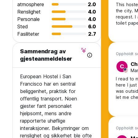
atmosphere
2.0
This hoste
the city. 
Renslighet
4.0
request. I
Personale
4.0
toilet pap
Sted
6.0
If you’re 
Fasiliteter
2.7
this defini
Sammendrag av
Oppholdt s
gjesteanmeldelser
Ch
C
Man
European Hostel i San
I read to 
Francisco har en sentral
here I jus
beliggenhet, praktisk for
was outsid
let me che
offentlig transport. Noen
can let my
gjester fant personalet
not a hote
hjelpsomt, mens andre
i had a go
rapporterte uhøflige
interaksjoner. Bekymringer om
Oppholdt s
renslighet og sikkerhet ble ofte