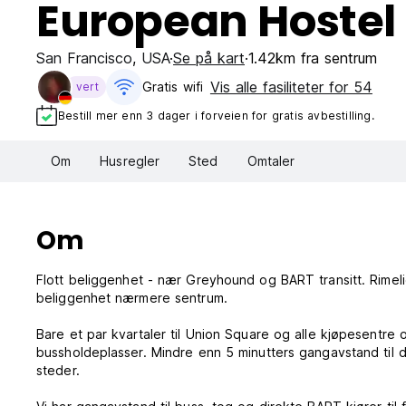
European Hostel
San Francisco
,
USA
Se på kart
1.42km fra sentrum
Vis alle fasiliteter for 54
Gratis wifi‎
vert
Bestill mer enn 3 dager i forveien for gratis avbestilling.
Om
Husregler
Sted
Omtaler
Om
Flott beliggenhet - nær Greyhound og BART transitt. Rimel
beliggenhet nærmere sentrum.
Bare et par kvartaler til Union Square og alle kjøpesentre 
bussholdeplasser. Mindre enn 5 minutters gangavstand til 
steder.