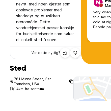
Mo
M
nevnt, med noen gjester som
Man
opplevde problemer med
Very disap
skadedyr og et usikkert
told me to
nærområde. Dette
cold at ni
People pay
vandrerhjemmet passer kanskje
reviews ar
for budsjettreisende som søker
recommend
et enkelt sted å sove.
Var dette nyttig?
Sted
761 Minna Street, San
Francisco, USA
1.4km fra sentrum