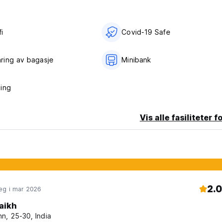
i‎
Covid-19 Safe
ring av bagasje
Minibank
ing
Vis alle fasiliteter f
2.0
eg i mar 2026
aikh
n, 25-30, India