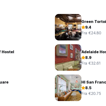
Green Tortoi
9.4
Fra €24.80
 Hostel
Adelaide Hos
8.9
Fra €32.61
quare
HI San Fran
8.5
Fra €20.75