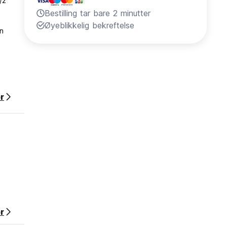
/2
Bestilling tar bare 2 minutter
Øyeblikkelig bekreftelse
on
r
r