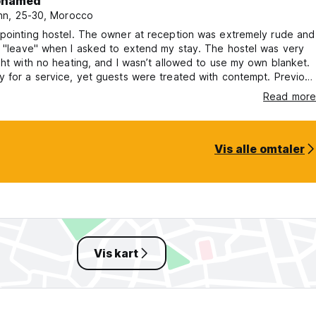
hamed
n, 25-30, Morocco
pointing hostel. The owner at reception was extremely rude and
 "leave" when I asked to extend my stay. The hostel was very
ght with no heating, and I wasn’t allowed to use my own blanket.
 for a service, yet guests were treated with contempt. Previous
e 100% accurate. Don’t be fooled by the low price — I do not
Read more
 this place.
Vis alle omtaler
Vis kart