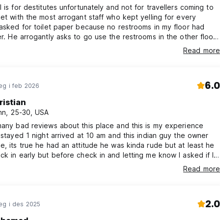
l is for destitutes unfortunately and not for travellers coming to
Met with the most arrogant staff who kept yelling for every
 asked for toilet paper because no restrooms in my floor had
er. He arrogantly asks to go use the restrooms in the other floor.
travelling to the city and seeking some comfortable hostel stay
Read more
tely is not the place.
6.0
eg i feb 2026
ristian
n, 25-30, USA
many bad reviews about this place and this is my experience
t stayed 1 night arrived at 10 am and this indian guy the owner
e, its true he had an attitude he was kinda rude but at least he
ck in early but before check in and letting me know I asked if I
 luggage for a couple a hours and he said “NO, this is a hostel,
Read more
l”. Overall the place is good for 1 night not more the 2. I can say
od experience? Maybe but it was a lil dirty
2.0
eg i des 2025