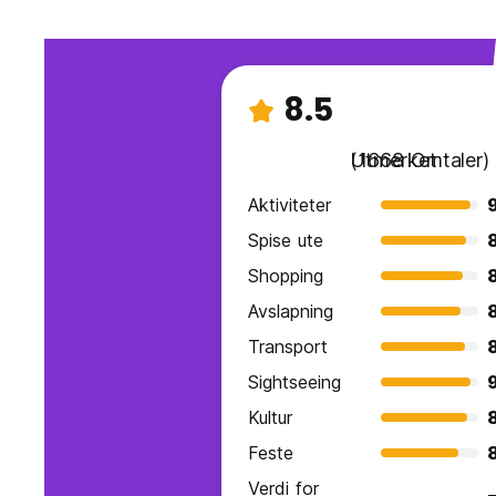
8.5
Utmerket
(1668 Omtaler)
Aktiviteter
Spise ute
Shopping
Avslapning
Transport
Sightseeing
Kultur
Feste
Verdi for