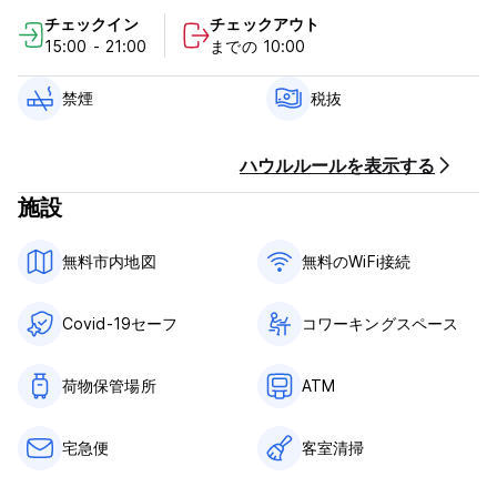
場所に中央にその間繁華街にあります。
チェックイン
チェックアウト
15:00 - 21:00
までの 10:00
私達はおそらく私達のまわりで通りの自由な駐車を見つけること
ができる唯一のホステルです。 細部については私達に連絡して下
さい!
禁煙
税抜
私達はバスへの空港に動く歩いて行ける距離、列車および直接バ
ートです。 これは1/2のための空港からシャトルの費用ここに着
くことができることを意味します。
ハウルルールを表示する
施設
主要な魅力および公共交通機関に閉めて下さい。 ケーブル・カ
ー、連合正方形、市役所の会議場、漁師のWarf、サンフランシス
コの訪問者の局および中華街への歩いて行ける距離の中では。
無料市内地図
無料のWiFi接続
1夜罰を避けるためには、すべての修正および取り消しは1pmによ
って48時間到着日付前のなされなければなりません。 あなたの
Covid-19セーフ
コワーキングスペース
確認の電子メールによってホステルにそのまま直接連絡して下さ
い
荷物保管場所
ATM
私達の低い率はリネン料金を、わかっています含んでいません。
サンフランシスコのローカル都市税はまたここに含まれていませ
宅急便
客室清掃
んが、で当然チェックインして下さい。 夜****ごとの**** $3の
麻布料金
寮のベッドはサンフランシスコ周辺からIDを要求します。 年齢