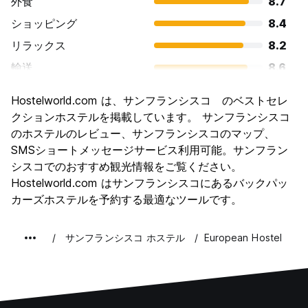
外食
8.7
ショッピング
8.4
リラックス
8.2
輸送
8.6
観光
9.2
Hostelworld.com は、サンフランシスコ のベストセレ
文化
8.9
クションホステルを掲載しています。 サンフランシスコ
ナイトライフ
のホステルのレビュー、サンフランシスコのマップ、
8.0
SMSショートメッセージサービス利用可能。サンフラン
コストパフォーマンス
7.4
シスコでのおすすめ観光情報をご覧ください。
Hostelworld.com はサンフランシスコにあるバックパッ
カーズホステルを予約する最適なツールです。
サンフランシスコ ホステル
European Hostel