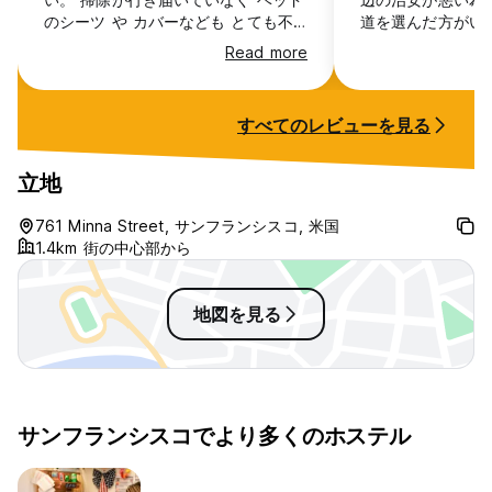
のシーツ や カバーなども とても不
道を選んだ方がい
清潔である。他の人に勧めることはで
屋の中は普通くら
Read more
きない。キッチンに冷蔵庫 や電子レ
た。後で返されま
ンジ 、湯沸かし器などあり 有効活用
して20ドルの現
できればいいと思うが 台所 も あま
ックインは24時
すべてのレビューを見る
り 清潔ではない。何よりも 困ったの
トは10時まです
は スタッフが9時以降はいなくなるの
あるので置いて出
で トイレットペーパーが1個ずつしか
立地
出してくれないため 朝まで持たなか
ったこと
761 Minna Street, サンフランシスコ, 米国
1.4km 街の中心部から
地図を見る
サンフランシスコでより多くのホステル