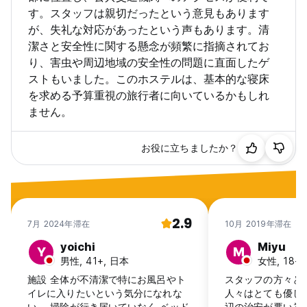
す。スタッフは親切だったという意見もあります
が、失礼な対応があったという声もあります。清
潔さと安全性に関する懸念が頻繁に指摘されてお
り、害虫や周辺地域の安全性の問題に直面したゲ
ストもいました。このホステルは、基本的な寝床
を求める予算重視の旅行者に向いているかもしれ
ません。
お役に立ちましたか？
2.9
7月 2024年滞在
10月 2019年滞在
yoichi
Miyu
Y
M
男性, 41+, 日本
女性, 18-2
施設 全体が不清潔で特にお風呂やト
スタッフの方々と
イレに入りたいという気分になれな
人々はとても優し
い。 掃除が行き届いていなく ベッド
辺の治安が悪い為