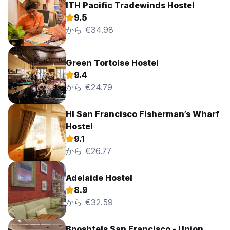
ITH Pacific Tradewinds Hostel
9.5
から €34.98
Green Tortoise Hostel
9.4
から €24.79
HI San Francisco Fisherman’s Wharf
Hostel
9.1
から €26.77
Adelaide Hostel
8.9
から €32.59
Bposhtels San Francisco - Union