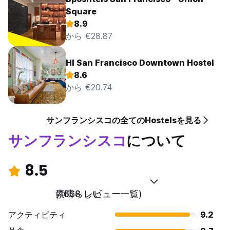
Square
8.9
から €28.87
HI San Francisco Downtown Hostel
8.6
から €20.74
サンフランシスコの全てのHostelsを見る
サンフランシスコ
について
8.5
素晴らしい
(1668 レビュー一覧)
アクティビティ
9.2