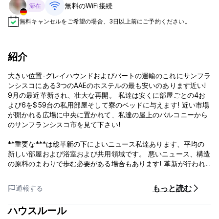
無料のWiFi接続
滞在
無料キャンセルをご希望の場合、3日以上前にご予約ください。
紹介
大きい位置-グレイハウンドおよびバートの運輸のこれにサンフラ
ンシスコにある3つのAAEのホステルの最も安いのあります近い!
9月の最近革新され、壮大な再開。 私達は安くに部屋ごとの4お
よび6を$59台の私用部屋そして寮のベッドに与えます! 近い市場
が開かれる広場に中央に置かれて、私達の屋上のバルコニーから
のサンフランシスコ市を見て下さい!
**重要な***は総革新の下によいニュース私達あります、平均の
新しい部屋および浴室および共用領域です。 悪いニュース、構造
の原料のまわりで歩む必要がある場合もあります! 革新が行われ
るまで最もよいニュース。.weに「ベッドn部屋」の販売があって
います! $59の$19のベッドそしてpvt部屋
もっと読む
通報する
AAE S.F. European Hostelは市場地域およびB.A.R.T. (地下鉄)の
ハウスルール
グレイハウンド (SOMA)の中央交通機関の南、およびAmtrackの