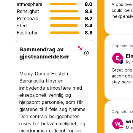
atmosphere
8.0
A positive
could be u
Renslighet
8.6
inexpensiv
Personale
9.2
Sted
8.4
Fasiliteter
8.8
Oppholdt s
Sammendrag av
El
gjesteanmeldelser
E
Kvi
Great one
Mamy Dorme Hostel i
accomodat
Barranquilla tilbyr en
stay here 
innbydende atmosfære med
eksepsjonelt vennlig og
hjelpsomt personale, som får
gjestene til å føle seg hjemme.
Oppholdt s
Den sentrale beliggenheten
wil
roses for bekvemmelighet, og
W
Man
eiendommen er kjent for sin