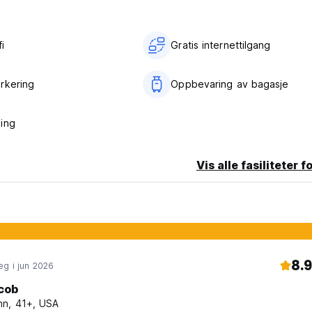
i‎
Gratis internettilgang
rkering
Oppbevaring av bagasje
ing
Vis alle fasiliteter f
8.9
g i jun 2026
cob
n, 41+, USA