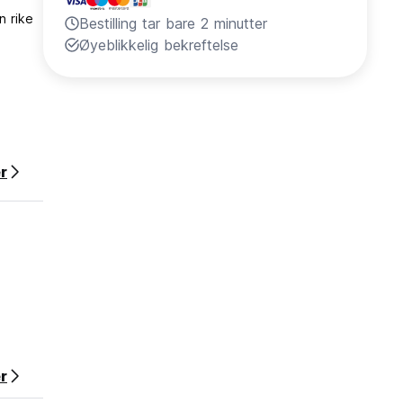
n rike
Bestilling tar bare 2 minutter
Øyeblikkelig bekreftelse
r
r