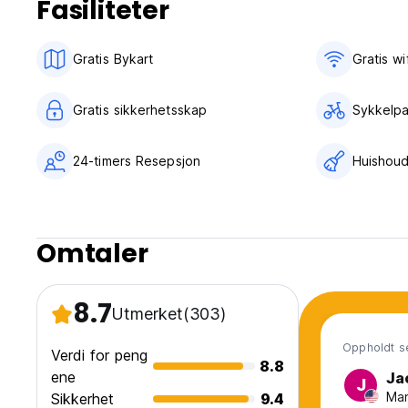
Fasiliteter
Gratis Bykart
Gratis wif
Gratis sikkerhetsskap
Sykkelpa
24-timers Resepsjon
Huishoud
Omtaler
8.7
Utmerket
(303)
Oppholdt se
Verdi for peng
8.8
ene
Ja
J
Man
Sikkerhet
9.4