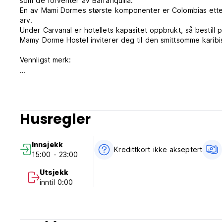
som de forventer av Barranquilla.
En av Mami Dormes største komponenter er Colombias etterl
arv.
Under Carvanal er hotellets kapasitet oppbrukt, så bestill 
Mamy Dorme Hostel inviterer deg til den smittsomme karibi
Vennligst merk:
Avbestillingsregler: 1 dag før ankomst
Innsjekking: 14.00 - 12.00
Utsjekking: kl. 12.00
Husregler
Betalingsmåte ved ankomst: Kun kontant!
Innsjekk
Skatter er inkludert.
Kredittkort ikke akseptert
15:00 - 23:00
Resepsjonen er åpen fra 08.00 til 23.30.
Utsjekk
Hvis du ankommer utenom denne tiden, vennligst send oss ​
inntil 0:00
- Legitimasjon kreves ved innsjekking: Kun pass, førerkort e
- Må være over 18 år
-Vi aksepterer ikke utdrikningslag eller gruppe som kan føre
translated from original language)