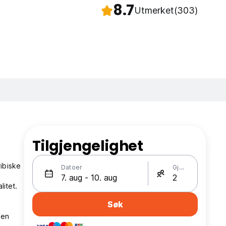
8.7
Utmerket
(303)
Tilgjengelighet
ibiske
Datoer
Gjester
litet.
Søk
sen