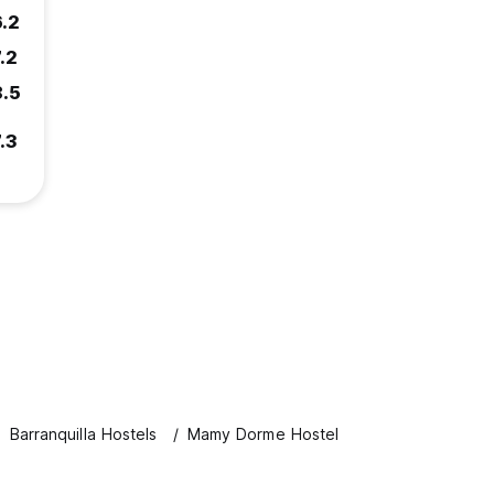
6.2
.2
8.5
.3
Barranquilla Hostels
Mamy Dorme Hostel