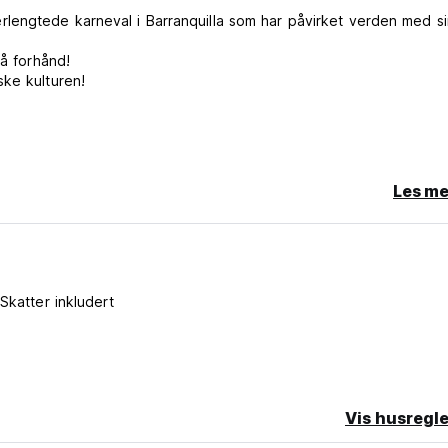
engtede karneval i Barranquilla som har påvirket verden med si
på forhånd!
ske kulturen!
Les me
Skatter inkludert
​en e-post på forhånd!
ller land-ID-kort
Vis husregle
 til at andre gjester føler seg ukomfortable eller utrygge. (Auto-