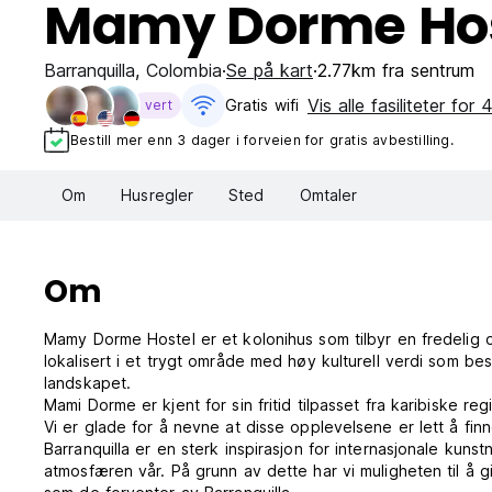
Mamy Dorme Hos
Barranquilla
,
Colombia
Se på kart
2.77km fra sentrum
Vis alle fasiliteter for 
Gratis wifi‎
vert
Bestill mer enn 3 dager i forveien for gratis avbestilling.
Om
Husregler
Sted
Omtaler
Om
Mamy Dorme Hostel er et kolonihus som tilbyr en fredelig o
lokalisert i et trygt område med høy kulturell verdi som be
landskapet.
Mami Dorme er kjent for sin fritid tilpasset fra karibiske re
Vi er glade for å nevne at disse opplevelsene er lett å finn
Barranquilla er en sterk inspirasjon for internasjonale kunst
atmosfæren vår. På grunn av dette har vi muligheten til å 