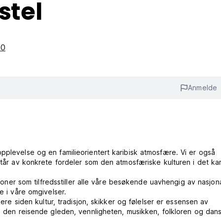
tel
40
Anmelde
pplevelse og en familieorientert karibisk atmosfære. Vi er også
står av konkrete fordeler som den atmosfæriske kulturen i det kar
gioner som tilfredsstiller alle våre besøkende uavhengig av nasjona
e i våre omgivelser.
nere siden kultur, tradisjon, skikker og følelser er essensen av
gi den reisende gleden, vennligheten, musikken, folkloren og dan