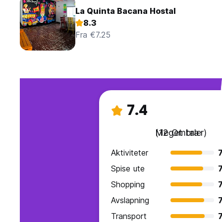
La Quinta Bacana Hostal
8.3
Fra €7.25
7.4
Meget bra
(12 Omtaler)
Aktiviteter
7
Spise ute
7
Shopping
7
Avslapning
7
Transport
7