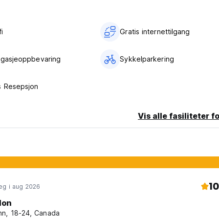
krok.
ller til fots, er Five Reasons Hotel & Hostel veldig lett tilgjengeli
i‎
Gratis internettilgang
en nærmeste t-banestasjonen "Opernhaus" ligger bare ett minutt 
ns Hotel & Hostel! (Auto-translated from original language)
agasjeoppbevaring
Sykkelparkering
s Resepsjon
Vis alle fasiliteter f
10
eg i aug 2026
lon
n, 18-24, Canada