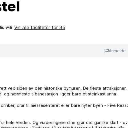
tel
Vis alle fasiliteter for 35
is wifi‎
Anmelde
rett ved siden av den historiske bymuren. De fleste attraksjoner,
d, og nærmeste t-banestasjon ligger bare et steinkast unna.
drinker, drar til messesenteret eller bare nyter byen - Five Reas
 fra hele verden. Og vurderingene dine gjør det ganske klart - ov