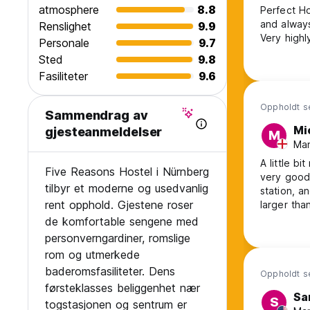
atmosphere
8.8
Perfect Ho
and always
Renslighet
9.9
Very high
Personale
9.7
Sted
9.8
Fasiliteter
9.6
Oppholdt se
Sammendrag av
Mi
gjesteanmeldelser
M
Man
A little bi
Five Reasons Hostel i Nürnberg
very good 
tilbyr et moderne og usedvanlig
station, and a
rent opphold. Gjestene roser
larger than aver
were clean
de komfortable sengene med
so I would
personverngardiner, romslige
rom og utmerkede
baderomsfasiliteter. Dens
Oppholdt se
førsteklasses beliggenhet nær
Sa
S
togstasjonen og sentrum er