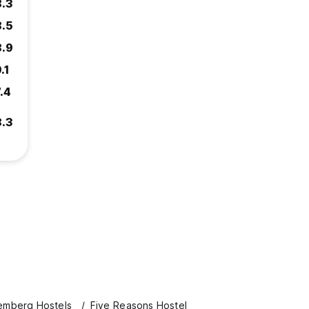
8.3
8.5
8.9
.1
.4
8.3
emberg Hostels
Five Reasons Hostel