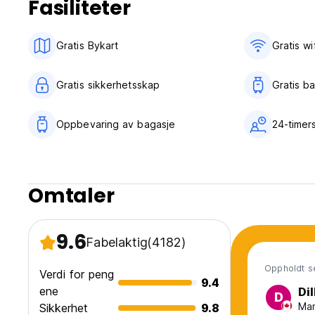
Fasiliteter
har plass til opptil 6 personer og har eget bad og kjøkken
Enten du reiser med bil, tog, fly eller kommer hit på sykkel e
Gratis Bykart
Gratis wif
Sentralstasjonen ligger kun 10 minutters gange unna, og d
Det er rent, kjølig og i hjertet av Nürnberg. Nyt Five Reaso
Gratis sikkerhetsskap
Gratis b
Oppbevaring av bagasje
24-timer
Omtaler
9.6
Fabelaktig
(4182)
Oppholdt s
Verdi for peng
9.4
ene
Dil
D
Man
Sikkerhet
9.8