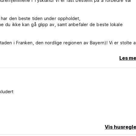
ndrerhjemmene i Tyskland! Vi er fast bestemt på å forbedre vår
du har den beste tiden under oppholdet,
ene du ikke kan gå glipp av, samt anbefaler de beste lokale
staden i Franken, den nordlige regionen av Bayern)! Vi er stolte 
skap mens du slapper av i fellesområdet vårt, møter mennesker fr
Les me
hvor vi serverer en rekke drinker – om sommeren kan du nyte dem
 og enhver preferanse. For de sosialt anlagte har vi virkelig stilige
sovesaler for jentene som ønsker å bo blant hverandre! Alle sov
 og sengetøyet vil allerede ligge på sengen din når du sjekker inn
kludert
våre med superrene fellesfasiliteter det riktige valget!
tilgang på alle rommene og alle andre steder. Alle våre gjester ka
 måltider.
Vis husregle
lle en av våre virkelig fine private leiligheter for venner og fami