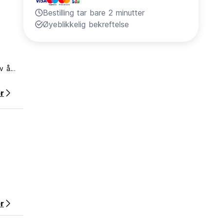
Bestilling tar bare 2 minutter
Øyeblikkelig bekreftelse
av å
a hele
r
 på
 4, 6
esalene
.
n
r
lie! De