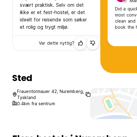
Man
svært praktisk. Selv om det
Did a quic
ikke er et fest-hostel, er det
most conve
ideelt for reisende som søker
clean and 
et rolig og trygt miljø.
book the h
colder wea
Var dette nyttig?
Sted
Frauentormauer 42, Nuremberg,
Tyskland
0.4km fra sentrum