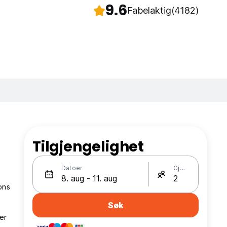
9.6
Fabelaktig
(4182)
Tilgjengelighet
Datoer
Gjester
ons
Søk
er