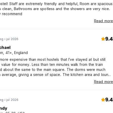
stel! Staff are extremely friendly and helpful, Room are spacious
 clean, Bathrooms are spotless and the showers are very nice.
ly recommend
Read more
9.4
g i jul 2026
chael
n, 41+, England
t more expensive than most hostels that I’ve stayed at but still
value for money. Less than ten minutes walk from the train
bout the same to the main square. The dorms were much
age, giving a sense of space. The kitchen area and lounge
 and comfortable. Lots of interesting things to do in Nuremberg,
Read more
 recommend this hostel.
9.4
g i jul 2026
ndy