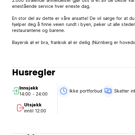
2.000 strålende anmeldelser gjør oss til et av de beste va
enestående service hver eneste dag.
En stor del av dette er våre ansatte! De vil sørge for at 
hjelper deg å finne veien rundt i byen, peker ut alle sted
restaurantene og barene.
Bayersk øl er bra, frankisk øl er deilig (Nürnberg er hoved
tilby et bredt utvalg av lokale øl for å holde deg med sel
verden og deler dine erfaringer.
For de som foretrekker andre drinker har vi en liten bar 
uteplassen vår!
Husregler
Vi tilbyr forskjellige typer rom for å passe ethvert budsjett
eller 8 senger blandede sovesaler samt ekstra kvinnelige 
Innsjekk
våre har skap, privat leselys og stikkontakt for hver seng,
Ikke portforbud
Skatter in
14:00 - 24:00
Gratis, selvfølgelig.
Hvis du leter etter litt ekstra privatliv, er dobbeltrommene 
Utsjekk
inntil 12:00
Uansett hvilken type rom du bor på, vil du ha gratis Wi-Fi-
bruke det fullt utstyrte gjestekjøkkenet til å lage sine egne
Hvis du ønsker å gi deg selv en spesiell godbit, kan du besti