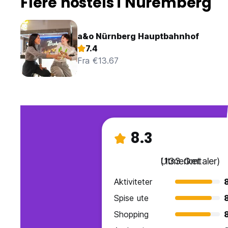
Flere hostels i Nuremberg
a&o Nürnberg Hauptbahnhof
7.4
Fra €13.67
8.3
Utmerket
(133 Omtaler)
Aktiviteter
Spise ute
Shopping