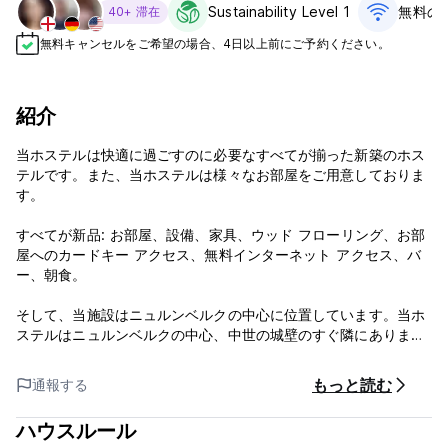
Sustainability Level 1
無料のW
40+ 滞在
無料キャンセルをご希望の場合、4日以上前にご予約ください。
紹介
当ホステルは快適に過ごすのに必要なすべてが揃った新築のホス
テルです。また、当ホステルは様々なお部屋をご用意しておりま
す。
すべてが新品: お部屋、設備、家具、ウッド フローリング、お部
屋へのカードキー アクセス、無料インターネット アクセス、バ
ー、朝食。
そして、当施設はニュルンベルクの中心に位置しています。当ホ
ステルはニュルンベルクの中心、中世の城壁のすぐ隣にありま
す。観光スポットのほとんどに徒歩でアクセスでき、地下鉄駅
「Opernhaus（オペラハウス）」は当施設の目の前にあります。
もっと読む
通報する
備考：
ハウスルール