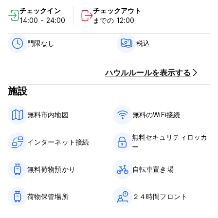
キャンセルポリシー：到着の3日前
チェックイン
チェックアウト
14:00 - 24:00
までの 12:00
チェックイン:2:00PM
チェックアウト:12:00正午
門限なし
税込
到着時の支払い方法:現金、クレジットカード、デビットカード
朝食は含まれていません。
ハウルルールを表示する
税金は料金に含まれています。
施設
無料市内地図
無料のWiFi接続
無料セキュリティロッカ
インターネット接続
ー
無料荷物預かり
自転車置き場
荷物保管場所
２４時間フロント