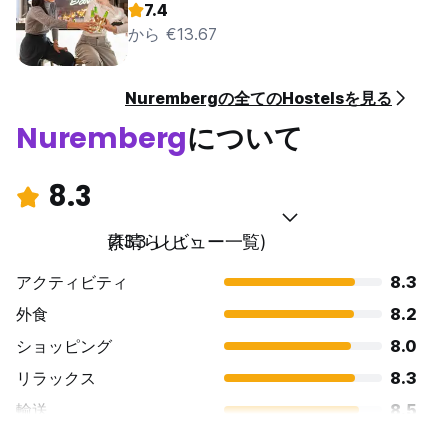
7.4
から €13.67
Nurembergの全てのHostelsを見る
Nuremberg
について
8.3
素晴らしい
(133 レビュー一覧)
アクティビティ
8.3
外食
8.2
ショッピング
8.0
リラックス
8.3
輸送
8.5
観光
8.9