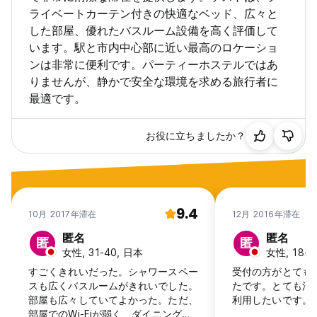
ライベートカーテン付きの快適なベッド、広々と
した部屋、優れたバスルーム設備を高く評価して
います。駅と市内中心部に近い最高のロケーショ
ンは非常に便利です。パーティーホステルではあ
りませんが、静かで安全な環境を求める旅行者に
最適です。
お役に立ちましたか？
9.4
10月 2017年滞在
12月 2016年滞在
匿名
匿名
匿
匿
女性, 31-40, 日本
女性, 18-2
すごくきれいだった。シャワースペー
受付の方がとても
スも広くバスルームがきれいでした。
たです。とても清
部屋も広々していてよかった。ただ、
利用したいです。
部屋でのWi-Fiが弱く、ダイニングル