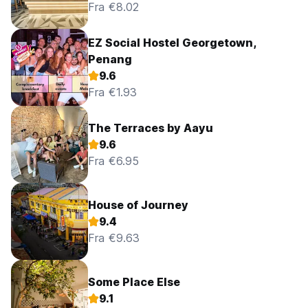
Fra €8.02
EZ Social Hostel Georgetown,
Penang
9.6
Fra €1.93
The Terraces by Aayu
9.6
Fra €6.95
House of Journey
9.4
Fra €9.63
Some Place Else
9.1