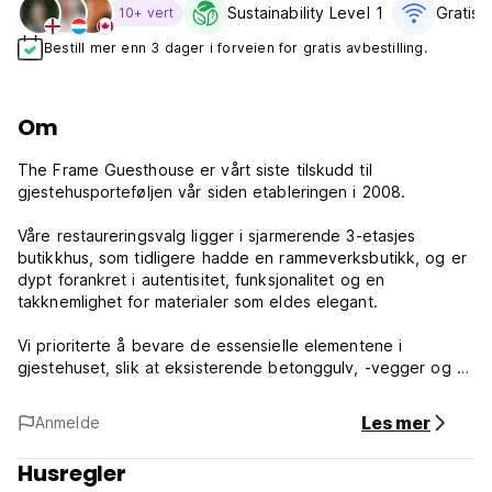
Sustainability Level 1
Gratis wi
10+ vert
Bestill mer enn 3 dager i forveien for gratis avbestilling.
Om
The Frame Guesthouse er vårt siste tilskudd til
gjestehusporteføljen vår siden etableringen i 2008.
Våre restaureringsvalg ligger i sjarmerende 3-etasjes
butikkhus, som tidligere hadde en rammeverksbutikk, og er
dypt forankret i autentisitet, funksjonalitet og en
takknemlighet for materialer som eldes elegant.
Vi prioriterte å bevare de essensielle elementene i
gjestehuset, slik at eksisterende betonggulv, -vegger og -
overflater med minimale endringer. Mye av plassen
beholder sin opprinnelige karakter, med røffe, forvitrede
Les mer
Anmelde
vegger og til og med synlige spor etter fjernede elektriske
apparater.
Husregler