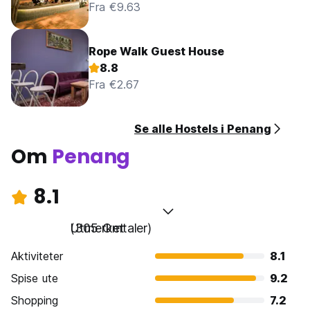
Fra €9.63
Rope Walk Guest House
8.8
Fra €2.67
Se alle Hostels i Penang
Om
Penang
8.1
Utmerket
(305 Omtaler)
Aktiviteter
8.1
Spise ute
9.2
Shopping
7.2