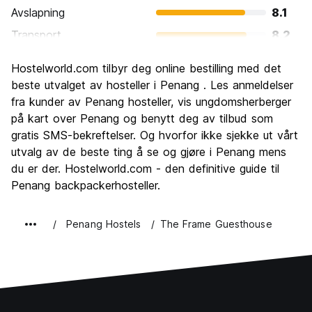
Avslapning
8.1
Transport
8.2
Sightseeing
8.3
Hostelworld.com tilbyr deg online bestilling med det
Kultur
8.9
beste utvalget av hosteller i Penang . Les anmeldelser
Feste
fra kunder av Penang hosteller, vis ungdomsherberger
6.8
på kart over Penang og benytt deg av tilbud som
Verdi for pengene
8.5
gratis SMS-bekreftelser. Og hvorfor ikke sjekke ut vårt
utvalg av de beste ting å se og gjøre i Penang mens
du er der. Hostelworld.com - den definitive guide til
Penang backpackerhosteller.
Penang Hostels
The Frame Guesthouse