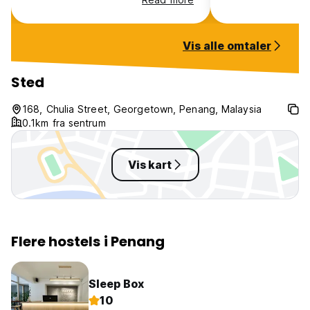
please variate the music a little-
the panflute classic on constant
repeat can make one crazy!!
Vis alle omtaler
Sted
168, Chulia Street, Georgetown, Penang, Malaysia
0.1km fra sentrum
Vis kart
Flere hostels i Penang
Sleep Box
10