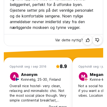
beliggenhet, perfekt for å utforske byen.
Gjestene setter pris på det vennlige personalet
og de komfortable sengene. Noen nylige
anmeldelser nevner imidlertid støy fra den
nærliggende moskeen og tynne vegger.
Var dette nyttig?
8.9
Oppholdt seg i sep 2016
Oppholdt seg i jul
Anonym
Megan
A
M
Kvinnelig, 25-30, Finland
Overall nice hostel- very clean,
Not a social hoste
relaxing and minimalistic chic. Not
if you want a cle
the most social place though. Very
vibes. Location i
simple continental breakfast,
would wish eggs added. And
Read more