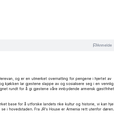
Anmelde
Jerevan, og er en utmerket overnatting for pengene i hjertet av
og kjøkken lar gjestene slappe av og sosialisere seg i en vennlig
gnet rundt for å gi gjestene våre innbydende armensk gjestfrihet
et base for å utforske landets rike kultur og historie, vi kan hjel
g se i hovedstaden. Fra JR's House er Armenia rett utenfor døren