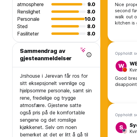
atmosphere
9.0
Nice prope
second favo
Renslighet
8.0
walk out o
Personale
10.0
kitchen is
Sted
8.0
a nice pla
Fasiliteter
8.0
Sammendrag av
Oppholdt s
gjesteanmeldelser
WE
W
Kvi
Jrshouse i Jerevan får ros for
Good breakf
sitt eksepsjonelt vennlige og
disappoint
hjelpsomme personale, samt sin
rene, fredelige og trygge
atmosfære. Gjestene satte
også pris på de komfortable
Oppholdt se
sengene og det romslige
Sy
kjøkkenet. Selv om noen
S
Kvi
bemerket at det er litt å gå til