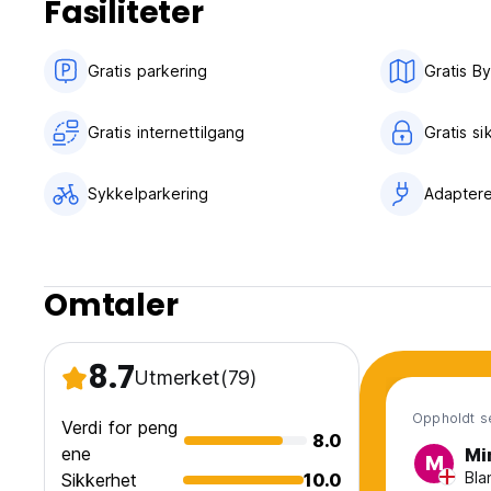
Fasiliteter
Gratis parkering
Gratis By
Gratis internettilgang
Gratis s
Sykkelparkering
Adapter
Omtaler
8.7
Utmerket
(79)
Oppholdt s
Verdi for peng
8.0
ene
Mi
M
Bla
Sikkerhet
10.0