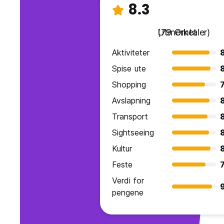
8.3
Utmerket
(79 Omtaler)
Aktiviteter
Spise ute
Shopping
7
Avslapning
Transport
8
Sightseeing
Kultur
Feste
7
Verdi for
9
pengene