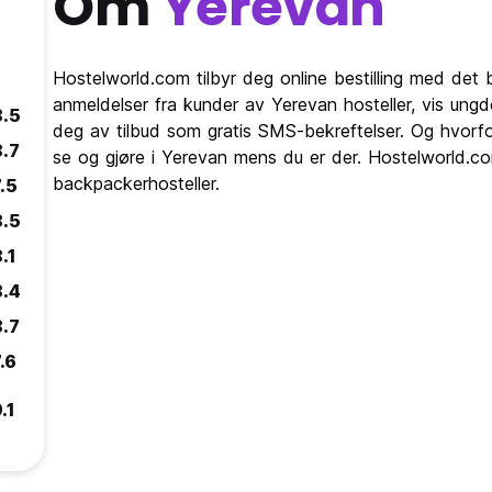
Om
Yerevan
Hostelworld.com tilbyr deg online bestilling med det b
anmeldelser fra kunder av Yerevan hosteller, vis un
8.5
deg av tilbud som gratis SMS-bekreftelser. Og hvorfo
8.7
se og gjøre i Yerevan mens du er der. Hostelworld.com
backpackerhosteller.
.5
8.5
.1
8.4
8.7
.6
.1