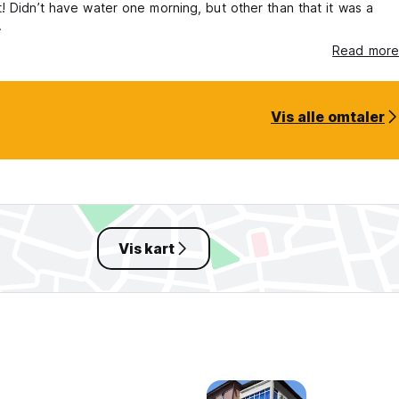
! Didn’t have water one morning, but other than that it was a
.
Read more
Vis alle omtaler
Vis kart