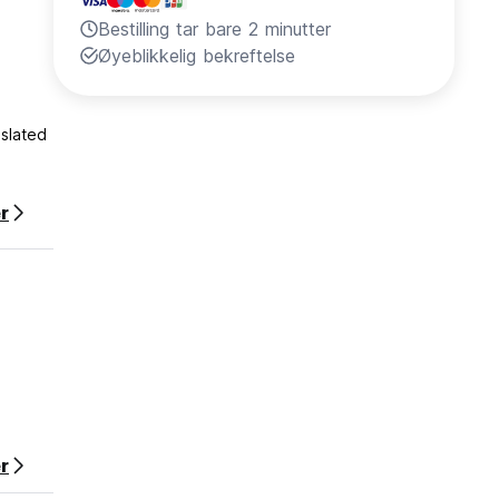
Bestilling tar bare 2 minutter
Øyeblikkelig bekreftelse
slated
r
r