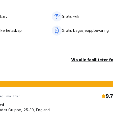
kart
Gratis wifi‎
ikkerhetsskap
Gratis bagasjeoppbevaring
e
Vis alle fasiliteter f
9.7
eg i mai 2026
mi
ndet Gruppe, 25-30, England