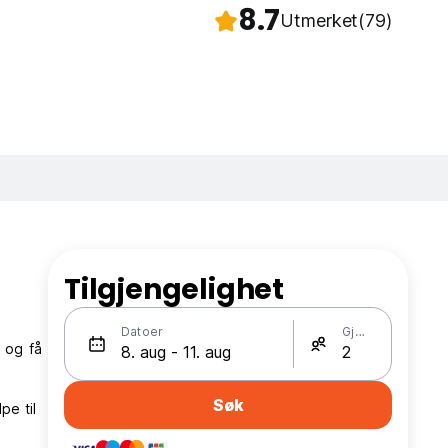
8.7
Utmerket
(79)
Tilgjengelighet
Datoer
Gjester
 og få
Søk
pe til
.