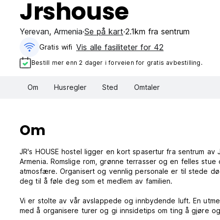
Jrshouse
Yerevan
,
Armenia
Se på kart
2.1km fra sentrum
Vis alle fasiliteter for 42
Gratis wifi‎
Bestill mer enn 2 dager i forveien for gratis avbestilling.
Om
Husregler
Sted
Omtaler
Om
JR's HOUSE hostel ligger en kort spasertur fra sentrum av 
Armenia. Romslige rom, grønne terrasser og en felles stue 
atmosfære. Organisert og vennlig personale er til stede dø
deg til å føle deg som et medlem av familien.
Vi er stolte av vår avslappede og innbydende luft. En utmerk
med å organisere turer og gi innsidetips om ting å gjøre o