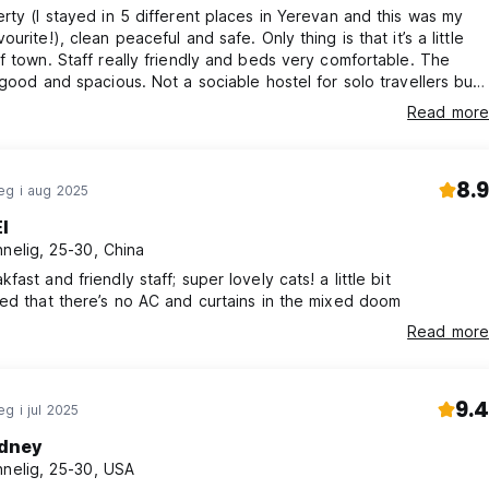
rty (I stayed in 5 different places in Yerevan and this was my
urite!), clean peaceful and safe. Only thing is that it’s a little
f town. Staff really friendly and beds very comfortable. The
 good and spacious. Not a sociable hostel for solo travellers but
ce to stopover
Read more
8.9
eg i aug 2025
I
nnelig, 25-30, China
ast and friendly staff; super lovely cats! a little bit
ed that there’s no AC and curtains in the mixed doom
Read more
9.4
g i jul 2025
dney
nnelig, 25-30, USA