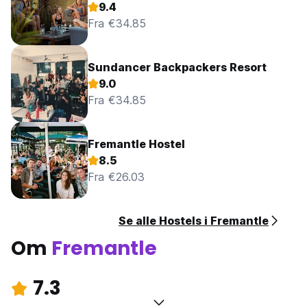
9.4
Fra €34.85
Sundancer Backpackers Resort
9.0
Fra €34.85
Fremantle Hostel
8.5
Fra €26.03
Se alle Hostels i Fremantle
Om
Fremantle
7.3