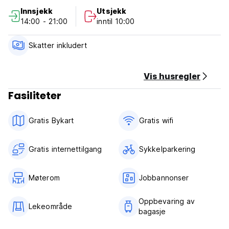
fengselet. (Auto-translated from original language)
Innsjekk
Utsjekk
14:00 - 21:00
inntil 10:00
Skatter inkludert
Vis husregler
Fasiliteter
Gratis Bykart
Gratis wifi‎
Gratis internettilgang
Sykkelparkering
Møterom
Jobbannonser
Oppbevaring av
Lekeområde
bagasje