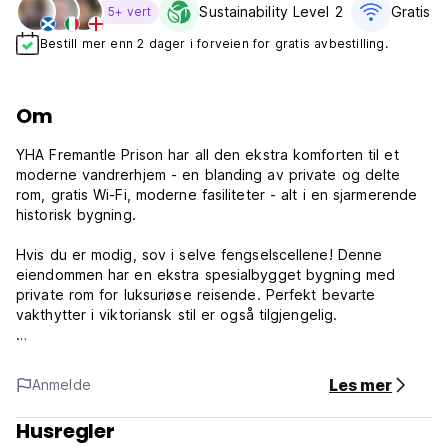
Sustainability Level 2
Gratis wif
5+ vert
Bestill mer enn 2 dager i forveien for gratis avbestilling.
Om
YHA Fremantle Prison har all den ekstra komforten til et
moderne vandrerhjem - en blanding av private og delte
rom, gratis Wi-Fi, moderne fasiliteter - alt i en sjarmerende
historisk bygning.
Hvis du er modig, sov i selve fengselscellene! Denne
eiendommen har en ekstra spesialbygget bygning med
private rom for luksuriøse reisende. Perfekt bevarte
vakthytter i viktoriansk stil er også tilgjengelig.
Lær om den rike historien som vises gjennom hele
vandrerhjemmet under oppholdet. Verdensarvlistede
Les mer
Anmelde
Fremantle-fengselet ble bygget på 1850-tallet med de
første straffedømte okkuperte det i 1855, helt frem til 1991.
Husregler
Kvinneavdelingen i fengselet er nå YHA Fremantle-