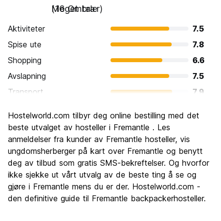
Meget bra
(16 Omtaler)
Aktiviteter
7.5
Spise ute
7.8
Shopping
6.6
Avslapning
7.5
Transport
7.9
Sightseeing
7.6
Hostelworld.com tilbyr deg online bestilling med det
Kultur
8.0
beste utvalget av hosteller i Fremantle . Les
Feste
anmeldelser fra kunder av Fremantle hosteller, vis
6.8
ungdomsherberger på kart over Fremantle og benytt
Verdi for pengene
5.9
deg av tilbud som gratis SMS-bekreftelser. Og hvorfor
ikke sjekke ut vårt utvalg av de beste ting å se og
gjøre i Fremantle mens du er der. Hostelworld.com -
den definitive guide til Fremantle backpackerhosteller.