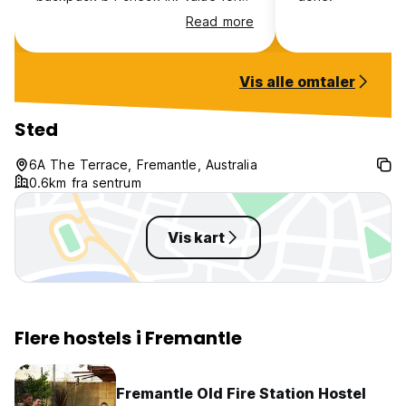
money for such a central stay.
Read more
Vis alle omtaler
Sted
6A The Terrace, Fremantle, Australia
0.6km fra sentrum
Vis kart
Flere hostels i Fremantle
Fremantle Old Fire Station Hostel