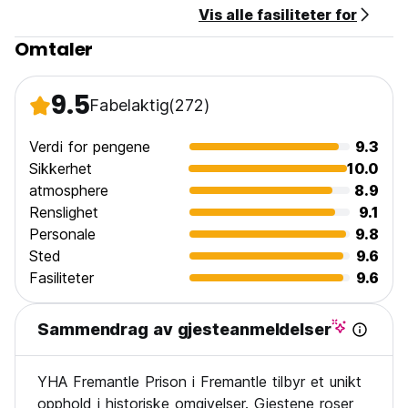
Vis alle fasiliteter for
Omtaler
9.5
Fabelaktig
(272)
Verdi for pengene
9.3
Sikkerhet
10.0
atmosphere
8.9
Renslighet
9.1
Personale
9.8
Sted
9.6
Fasiliteter
9.6
Sammendrag av gjesteanmeldelser
YHA Fremantle Prison i Fremantle tilbyr et unikt
opphold i historiske omgivelser. Gjestene roser