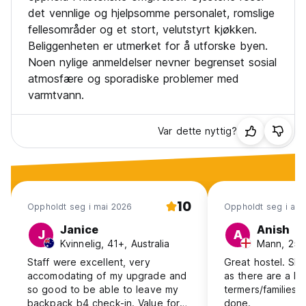
det vennlige og hjelpsomme personalet, romslige
fellesområder og et stort, velutstyrt kjøkken.
Beliggenheten er utmerket for å utforske byen.
Noen nylige anmeldelser nevner begrenset sosial
atmosfære og sporadiske problemer med
varmtvann.
Var dette nyttig?
10
Oppholdt seg i mai 2026
Oppholdt seg i apr
Janice
Anish
J
A
Kvinnelig, 41+, Australia
Mann, 25-
Staff were excellent, very
Great hostel. Slig
accomodating of my upgrade and
as there are a lo
so good to be able to leave my
termers/families b
backpack b4 check-in. Value for
done.