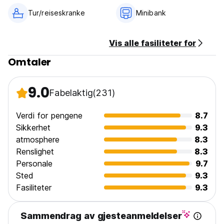
- Ingen portforbud
- Røykfritt
Tur/reiseskranke
Minibank
- HA DET GØY! (Auto-translated from original language)
Vis alle fasiliteter for
Omtaler
9.0
Fabelaktig
(231)
Verdi for pengene
8.7
Sikkerhet
9.3
atmosphere
8.3
Renslighet
8.3
Personale
9.7
Sted
9.3
Fasiliteter
9.3
Sammendrag av gjesteanmeldelser