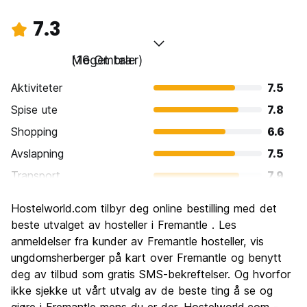
7.3
Meget bra
(16 Omtaler)
Aktiviteter
7.5
Spise ute
7.8
Shopping
6.6
Avslapning
7.5
Transport
7.9
Sightseeing
7.6
Hostelworld.com tilbyr deg online bestilling med det
Kultur
8.0
beste utvalget av hosteller i Fremantle . Les
Feste
anmeldelser fra kunder av Fremantle hosteller, vis
6.8
ungdomsherberger på kart over Fremantle og benytt
Verdi for pengene
5.9
deg av tilbud som gratis SMS-bekreftelser. Og hvorfor
ikke sjekke ut vårt utvalg av de beste ting å se og