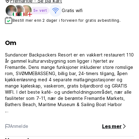
Fremantle · Se på kart
Gratis wifi‎
5+ vert
Bestill mer enn 2 dager i forveien for gratis avbestilling.
Om
Sundancer Backpackers Resort er en vakkert restaurert 110
år gammel kulturarvsbygning som ligger i hjertet av
Fremantle. Dens mange funksjoner inkluderer store romslige
rom, SVØMMEBASSENG, billig bar, 24-timers tilgang, åpen
kjøkkenløsning med 4 separate matlagingsstasjoner og
mange kjøleskap, vaskerom, gratis biljardbord og GRATIS
WIFI. I det beste kafé- og underholdningsområdet, nær alle
fasiliteter som 7-11, nær de berømte Fremantle Markets,
Bathers Beach, Maritime Museum & Sailing Boat Harbor
GRATIS parkeringsplass (basert på tilgjengelighet),
internett, te og kaffe, BBQ, sengetøy, bøker,
Les mer
Anmelde
svømmebasseng, bordtennis, biljard, musikk og TV-rom.