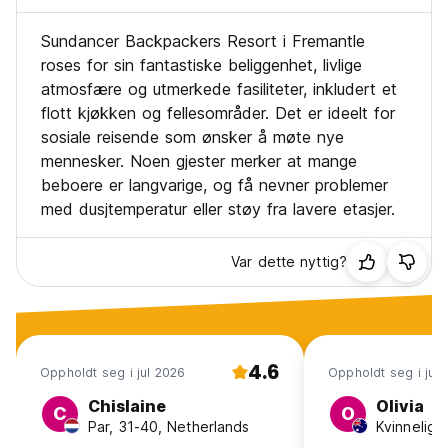
Sundancer Backpackers Resort i Fremantle
roses for sin fantastiske beliggenhet, livlige
atmosfære og utmerkede fasiliteter, inkludert et
flott kjøkken og fellesområder. Det er ideelt for
sosiale reisende som ønsker å møte nye
mennesker. Noen gjester merker at mange
beboere er langvarige, og få nevner problemer
med dusjtemperatur eller støy fra lavere etasjer.
Var dette nyttig?
4.6
Oppholdt seg i jul 2026
Oppholdt seg i jul
Chislaine
Olivia
C
O
Par, 31-40, Netherlands
Kvinnelig, 