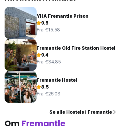
YHA Fremantle Prison
9.5
Fra €15.58
Fremantle Old Fire Station Hostel
9.4
Fra €34.85
Fremantle Hostel
8.5
Fra €26.03
Se alle Hostels i Fremantle
Om
Fremantle