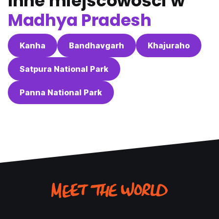
Inne miejscowości w
Madhya Pradesh
Kanha
Bandhavgarh
Khajuraho
Satpura National Park
Panna National Park