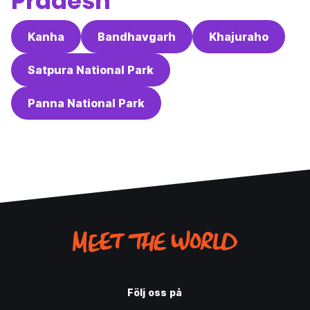
Pradesh
Kanha
Bandhavgarh
Khajuraho
Satpura National Park
Panna National Park
Följ oss på