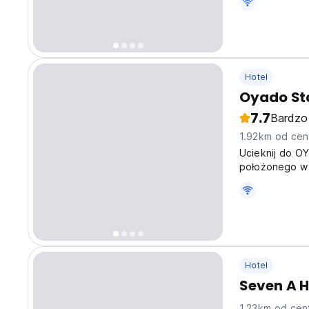
language)
Hotel
Oyado Sta
7.7
Bardzo
1.92km od cen
Ucieknij do O
położonego w 
tętniącej życi
sobie, że budz
Hotel
Seven A H
1.23km od cen