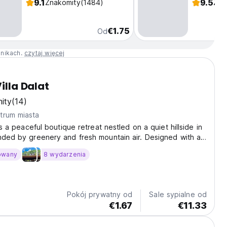
9.1
9.5
Znakomity
(1484)
Zna
€1.75
Od
nnikach.
czytaj więcej
Villa Dalat
ity
(14)
trum miasta
 is a peaceful boutique retreat nestled on a quiet hillside in
nded by greenery and fresh mountain air. Designed with a
aesthetic, the villa combines modern comfort with a
owany
8 wydarzenia
 atmosphere, creating an intimate...
Pokój prywatny od
Sale sypialne od
€1.67
€11.33