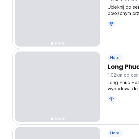
Ucieknij do se
położonym prz
atmosferę, w 
urokiem. Nasz
Hotel
Long Phuc
1.02km od cen
Long Phuc Hote
wypadowa do zw
podczas relaks
Hotel