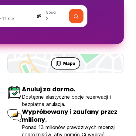
Gości
Mapa
Anuluj za darmo.
Dostępne elastyczne opcje rezerwacji i
bezpłatna anulacja.
Wypróbowany i zaufany przez
miliony.
Ponad 13 milionów prawdziwych recenzji
e Dalat Hostel
podróżników, aby pomóc Ci wybrać