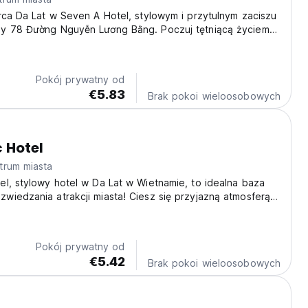
rca Da Lat w Seven A Hotel, stylowym i przytulnym zaciszu
y 78 Đường Nguyễn Lương Bằng. Poczuj tętniącą życiem
której nowoczesny komfort łączy się z wietnamskim
 hotel to idealna baza wypadowa do zwiedzania...
Pokój prywatny od
€5.83
Brak pokoi wieloosobowych
 Hotel
trum miasta
l, stylowy hotel w Da Lat w Wietnamie, to idealna baza
iedzania atrakcji miasta! Ciesz się przyjazną atmosferą
ującego pobytu. (Auto-translated from original language)
Pokój prywatny od
€5.42
Brak pokoi wieloosobowych