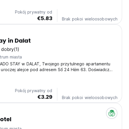
Pokój prywatny od
€5.83
Brak pokoi wieloosobowych
y in Dalat
 dobry
(1)
trum miasta
YADO STAY w DALAT, Twojego przytulnego apartamentu
uroczej alejce pod adresem Số 24 Hẻm 63. Doświadcz
em kultury Da Lat z tej idealnej bazy wypadowej. Wyobraź
isz się w chłodnym górskim powietrzu i przygotowujesz...
Pokój prywatny od
€3.29
Brak pokoi wieloosobowych
otel
trum miasta