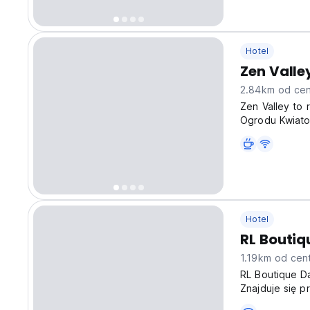
Hotel
Zen Valle
2.84km od cen
Zen Valley to 
Ogrodu Kwiato
Hotel
RL Boutiq
1.19km od cen
RL Boutique Da
Znajduje się p
do zwiedzania 