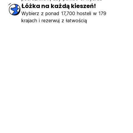
komity
(121)
Łóżka na każdą kieszeń!
Wybierz z ponad 17,700 hosteli w 179
€1.75
Od
krajach i rezerwuj z łatwością