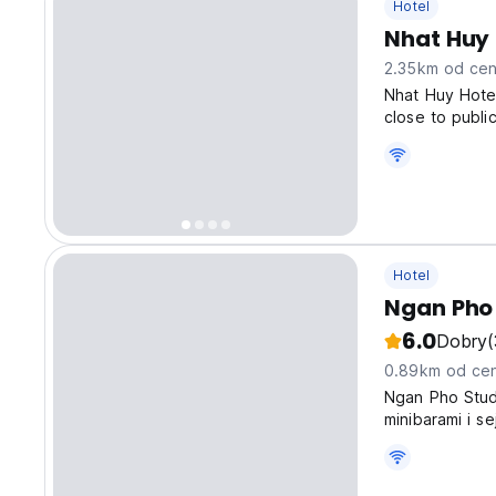
Hotel
Nhat Huy 
2.35km od cen
Nhat Huy Hotel 
close to publi
who desire a 
Be ready to ge
Hotel
Ngan Pho 
6.0
Dobry
(
0.89km od cen
Ngan Pho Stud
minibarami i se