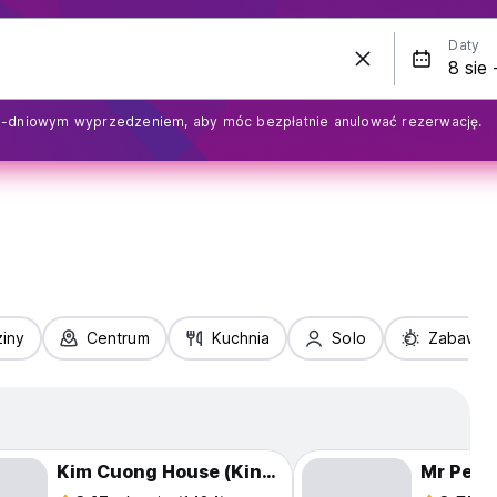
Daty
1-dniowym wyprzedzeniem, aby móc bezpłatnie anulować rezerwację.
iny
Centrum
Kuchnia
Solo
Zabawa
Kim Cuong House (King Kong Hostel)
Mr Peac