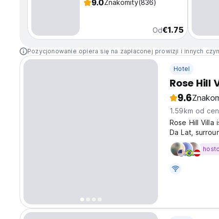
9.0
Znakomity
(836)
€1.75
Od
Pozycjonowanie opiera się na zapłaconej prowizji i innych czy
Hotel
Rose Hill 
9.6
Znakom
1.59km od cen
Rose Hill Villa
Da Lat, surrou
warm, elegant 
host
relaxed garden