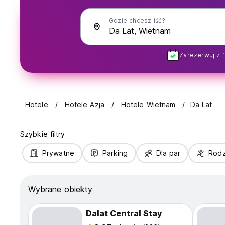
Gdzie chcesz iść?
Zarezerwuj z 
Hotele
Hotele Azja
Hotele Wietnam
Da Lat
Szybkie filtry
Prywatne
Parking
Dla par
Rodz
Wybrane obiekty
Dalat Central Stay