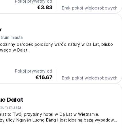
Pokój prywatny od
€3.83
Brak pokoi wieloosobowych
y
trum miasta
rodzinny ośrodek położony wśród natury w Da Lat, blisko
wego w Dalat.
Pokój prywatny od
€16.67
Brak pokoi wieloosobowych
ue Dalat
trum miasta
lat to Twój przytulny hotel w Da Lat w Wietnamie.
rzy ulicy Nguyễn Lương Bằng i jest idealną bazą wypadową
tego uroczego miasta. (Auto-translated from original