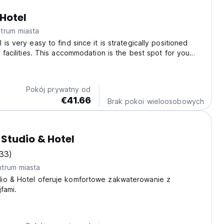
Hotel
trum miasta
is very easy to find since it is strategically positioned
c facilities. This accommodation is the best spot for you
serene and peaceful getaway, far away from the crowds.
t the unforgettable stay experience...
Pokój prywatny od
€41.66
Brak pokoi wieloosobowych
Studio & Hotel
33)
trum miasta
io & Hotel oferuje komfortowe zakwaterowanie z
jfami.