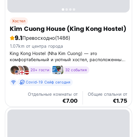
Хостел
Kim Cuong House (King Kong Hostel)
9.1
Превосходно
(1486)
1.07km от центра города
King Kong Hostel (Nha Kim Cuong) — это
комфортабельный и уютный хостел, расположенный
в центре Далата. На крыше есть терраса с
20+ гости
32 события
прекрасным видом на город.
Covid-19 Сейф сегодня
Отдельные комнаты от
Общие спальни от
€7.00
€1.75