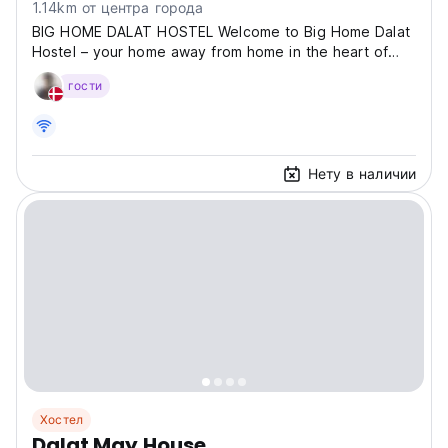
1.14km от центра города
BIG HOME DALAT HOSTEL Welcome to Big Home Dalat
Hostel – your home away from home in the heart of
Dalat. Located in a quiet and friendly neighborhood,
гости
Big Home Dalat Hostel is just a 5-minute walk from the
city center, allowing guests easy access to Dalat...
Нету в наличии
Хостел
Dalat May House