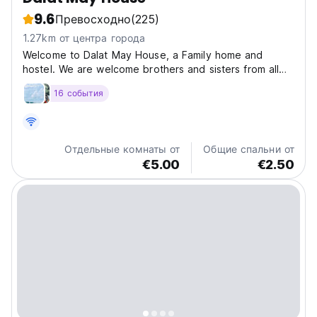
9.6
Превосходно
(225)
1.27km от центра города
Welcome to Dalat May House, a Family home and
hostel. We are welcome brothers and sisters from all
over the world, not matter what color you are . May
16 события
House Dalat is a beautiful, friendly and Cozy family run
“Home away from home” for tourist and Backpackers....
Отдельные комнаты от
Общие спальни от
€5.00
€2.50