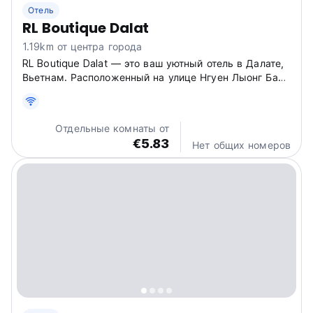
Отель
RL Boutique Dalat
1.19km от центра города
RL Boutique Dalat — это ваш уютный отель в Далате,
Вьетнам. Расположенный на улице Нгуен Лыонг Банг,
он станет идеальной отправной точкой для
знакомства с этим очаровательным городом. (Auto-
translated from original language)
Отдельные комнаты от
€5.83
Нет общих номеров