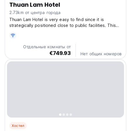
Thuan Lam Hotel
2.73km от центра города
Thuan Lam Hotel is very easy to find since it is
strategically positioned close to public facilities. This
accommodation is the best spot for you who desire a
serene and peaceful getaway, far away from the
crowds. Be ready to get the unforgettable stay
Отдельные комнаты от
experience...
€749.93
Нет общих номеров
Хостел