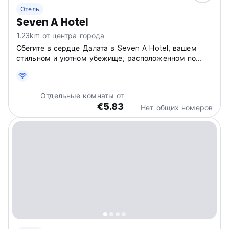
Отель
Seven A Hotel
1.23km от центра города
Сбегите в сердце Далата в Seven A Hotel, вашем
стильном и уютном убежище, расположенном по
адресу 78 Đường Nguyễn Lương Bằng. Ощутите
яркую атмосферу, где современный комфорт
сочетается с вьетнамским шармом. Наш отель —
Отдельные комнаты от
идеальная отправная точка для знакомства...
€5.83
Нет общих номеров