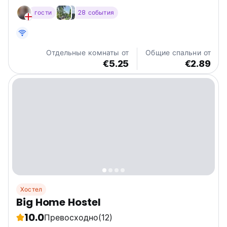
познакомиться с другими путешественниками,
гости
28 события
расслабиться или поиграть в бильярд на крыше,
дешевое пиво, великолепные виды.
Отдельные комнаты от
Общие спальни от
€5.25
€2.89
Хостел
Big Home Hostel
10.0
Превосходно
(12)