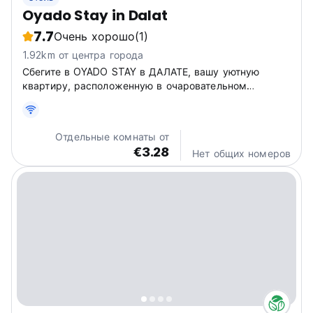
Oyado Stay in Dalat
7.7
Очень хорошо
(1)
1.92km от центра города
Сбегите в OYADO STAY в ДАЛАТЕ, вашу уютную
квартиру, расположенную в очаровательном
переулке по адресу Số 24 Hẻm 63. Почувствуйте
яркую культуру Далата, остановившись в этом
идеальном месте. Представьте, как вы
Отдельные комнаты от
просыпаетесь в прохладном горном воздухе и
€3.28
Нет общих номеров
готовитесь...