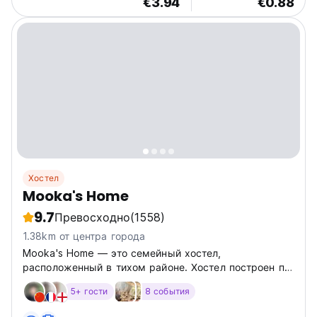
€3.94
€0.88
Хостел
Mooka's Home
9.7
Превосходно
(1558)
1.38km от центра города
Mooka's Home — это семейный хостел,
расположенный в тихом районе. Хостел построен по
нашему желанию.
5+ гости
8 события