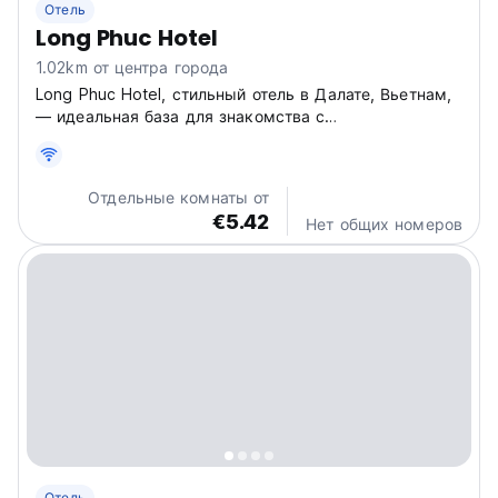
Отель
Long Phuc Hotel
1.02km от центра города
Long Phuc Hotel, стильный отель в Далате, Вьетнам,
— идеальная база для знакомства с
достопримечательностями города! Насладитесь
гостеприимной атмосферой для расслабляющего
отдыха. (Auto-translated from original language)
Отдельные комнаты от
€5.42
Нет общих номеров
Отель