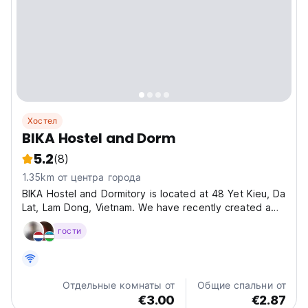
Хостел
BIKA Hostel and Dorm
5.2
(8)
1.35km от центра города
BIKA Hostel and Dormitory is located at 48 Yet Kieu, Da
Lat, Lam Dong, Vietnam. We have recently created a
dorm room to appeal to backpackers and what a
гости
fantastic job we've done! DOUBLE BEDS! Pod style
dorm with a nice thick curtain for privacy, a small
shelf,...
Отдельные комнаты от
Общие спальни от
€3.00
€2.87