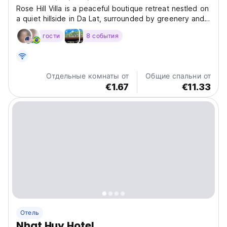
Rose Hill Villa is a peaceful boutique retreat nestled on
a quiet hillside in Da Lat, surrounded by greenery and
fresh mountain air. Designed with a warm, elegant
гости
8 события
aesthetic, the villa combines modern comfort with a
relaxed garden atmosphere, creating an intimate...
Отдельные комнаты от
Общие спальни от
€1.67
€11.33
Отель
Nhat Huy Hotel