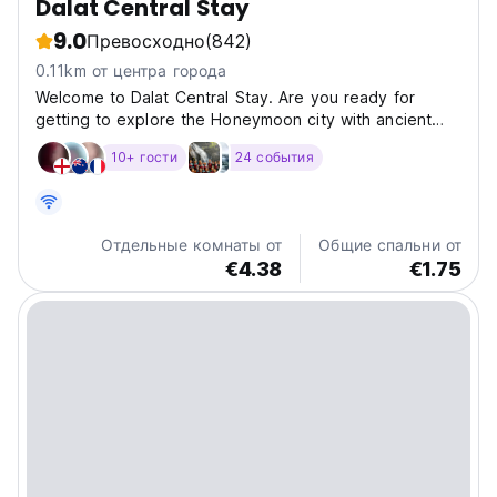
Dalat Central Stay
9.0
Превосходно
(842)
0.11km от центра города
Welcome to Dalat Central Stay. Are you ready for
getting to explore the Honeymoon city with ancient
French villas, the fresh air, the inner peace and the
10+ гости
24 события
beautiful mother of nature? Dalat Central Stay is the
best choice for all travellers with a good budget...
Отдельные комнаты от
Общие спальни от
€4.38
€1.75