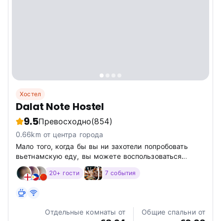
Хостел
Dalat Note Hostel
9.5
Превосходно
(854)
0.66km от центра города
Мало того, когда бы вы ни захотели попробовать
вьетнамскую еду, вы можете воспользоваться
просторной кухней, чтобы приготовить все, что вам
20+ гости
7 события
нужно, как дома.
Отдельные комнаты от
Общие спальни от