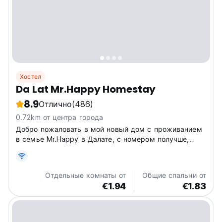
Хостел
Da Lat Mr.Happy Homestay
8.9
Отлично
(486)
0.72km от центра города
Добро пожаловать в мой новый дом с проживанием
в семье Mr.Happy в Далате, с номером получше,
номером большего размера, прекрасным видом и
мини-баром на крыше.
Отдельные комнаты от
Общие спальни от
€1.94
€1.83