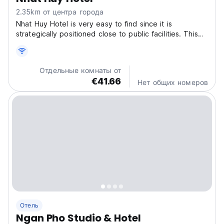
2.35km от центра города
Nhat Huy Hotel is very easy to find since it is
strategically positioned close to public facilities. This
accommodation is the best spot for you who desire a
serene and peaceful getaway, far away from the
crowds. Be ready to get the unforgettable stay
Отдельные комнаты от
experience...
€41.66
Нет общих номеров
Отель
Ngan Pho Studio & Hotel