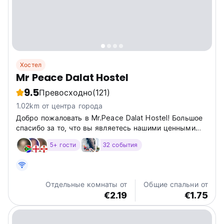
Хостел
Mr Peace Dalat Hostel
9.5
Превосходно
(121)
1.02km от центра города
Добро пожаловать в Mr.Peace Dalat Hostel! Большое
спасибо за то, что вы являетесь нашими ценными
клиентами и частью нашей (Auto-translated from
5+ гости
32 события
original language)
Отдельные комнаты от
Общие спальни от
€2.19
€1.75