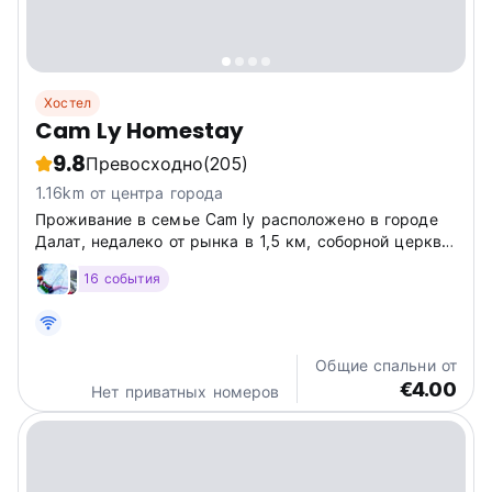
Хостел
Cam Ly Homestay
9.8
Превосходно
(205)
1.16km от центра города
Проживание в семье Cam ly расположено в городе
Далат, недалеко от рынка в 1,5 км, соборной церкви
в 700 метрах, Crazy House в 100 метрах, местных
16 события
ресторанов и продуктовых магазинов.
Общие спальни от
€4.00
Нет приватных номеров