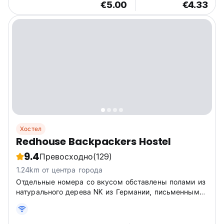
€5.00
€4.33
Хостел
Redhouse Backpackers Hostel
9.4
Превосходно
(129)
1.24km от центра города
Отдельные номера со вкусом обставлены полами из
натурального дерева NK из Германии, письменным
столом, туалетным столиком и шкафом,
изготовленными из типичной сосновой древесины
Далата.