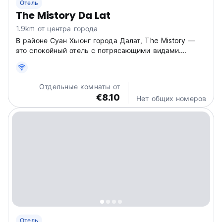
Отель
The Mistory Da Lat
1.9km от центра города
В районе Суан Хыонг города Далат, The Mistory —
это спокойный отель с потрясающими видами.
Уютное убежище для общительных
путешественников, это один из лучших отелей в
Далате, вьетнамском «Городе вечной весны». (Auto-
Отдельные комнаты от
translated from original language)
€8.10
Нет общих номеров
Отель