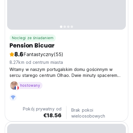
Noclegi ze śniadaniem
Pension Bicuar
8.6
Fantastyczny
(55)
8.27km od centrum miasta
Witamy w naszym portugalskim domu gościnnym w
sercu starego centrum Olhao. Dwie minuty spacerem
do nabrzeża, promów (na wyspy), rybnych i zielonych
hostowany
targów, restauracji i kawiarni. Największy dach w Olhão,
kuchnia gościnna, jadalnia, bezpłatny szybki
bezprzewodowy...
Pokój prywatny od
Brak pokoi
€18.56
wieloosobowych