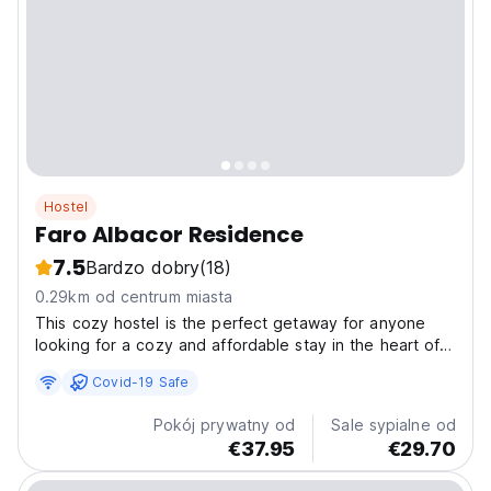
Hostel
Faro Albacor Residence
7.5
Bardzo dobry
(18)
0.29km od centrum miasta
This cozy hostel is the perfect getaway for anyone
looking for a cozy and affordable stay in the heart of
the city. Located in a former university residence, it
Covid-19 Safe
combines historic charm with modern amenities. Enjoy
clean, comfortable rooms at affordable prices,...
Pokój prywatny od
Sale sypialne od
€37.95
€29.70