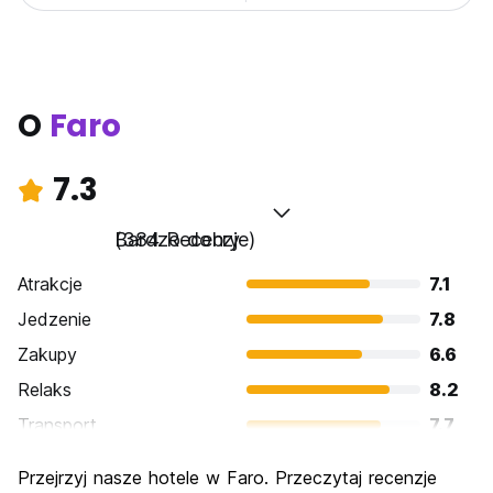
O
Faro
7.3
Bardzo dobry
(384 Recenzje)
Atrakcje
7.1
Jedzenie
7.8
Zakupy
6.6
Relaks
8.2
Transport
7.7
Zwiedzanie
6.8
Przejrzyj nasze hotele w Faro. Przeczytaj recenzje