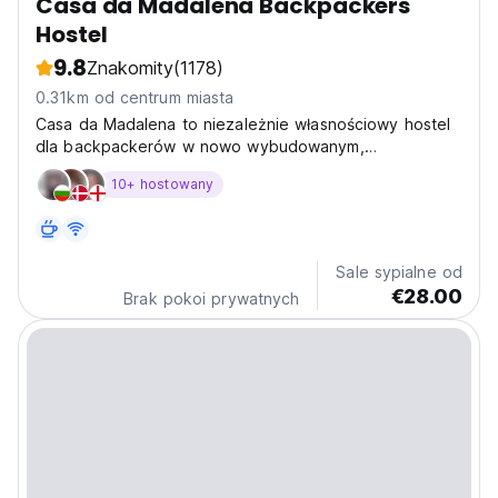
Casa da Madalena Backpackers
Hostel
9.8
Znakomity
(1178)
0.31km od centrum miasta
Casa da Madalena to niezależnie własnościowy hostel
dla backpackerów w nowo wybudowanym,
autentycznym portugalskim domu usytuowanym na
10+ hostowany
południowym wybrzeżu. Hostel znajduje się w
historycznej dzielnicy miasta Faro. Po przybyciu
zostaniecie powitani przez...
Sale sypialne od
€28.00
Brak pokoi prywatnych