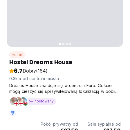
Hostel
Hostel Dreams House
6.7
Dobry
(164)
0.3km od centrum miasta
Dreams House znajduje się w centrum Faro. Goście
mogą cieszyć się uprzywilejowaną lokalizacją w pobliżu
głównych barów, restauracji, klubów, dworca
5+ hostowany
kolejowego i autobusowego. Nasz zespół przyjmie Cię
uprzejmie i pomoże Ci uzyskać wszystkie informacje,
których...
Pokój prywatny od
Sale sypialne od