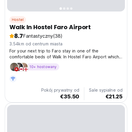
Hostel
Walk In Hostel Faro Airport
8.7
Fantastyczny
(38)
3.54km od centrum miasta
For your next trip to Faro stay in one of the
comfortable beds of Walk In Hostel Faro Airport which
also has a pool, terrace, and much more! Hostel Faro is
10+ hostowany
a charming property with space for everybody! It has a
fully equipped kitchen and common space on each...
Pokój prywatny od
Sale sypialne od
€35.50
€21.25