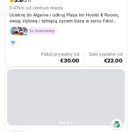
3.8
(21)
0.47km od centrum miasta
Ucieknij do Algarve i odkryj Plaza Inn Hostel & Rooms,
swoją stylową i tętniącą życiem bazę w sercu Faro!
Nasz hostel oferuje przytulną atmosferę, idealną do
5+ hostowany
zwiedzania wszystkiego, co ma do zaoferowania to
urocze portugalskie miasto. Wyobraź sobie, że
relaksujesz...
Pokój prywatny od
Sale sypialne od
€30.00
€22.00