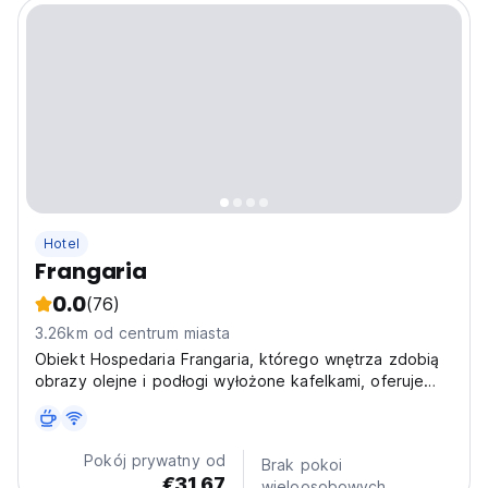
Hotel
Frangaria
0.0
(76)
3.26km od centrum miasta
Obiekt Hospedaria Frangaria, którego wnętrza zdobią
obrazy olejne i podłogi wyłożone kafelkami, oferuje
przyjemne zakwaterowanie z bezpłatnym
bezprzewodowym dostępem do Internetu. Do
dyspozycji Gości jest popularna restauracja na
Pokój prywatny od
Brak pokoi
poziomie ulicy oraz bezpłatny...
€31.67
wieloosobowych