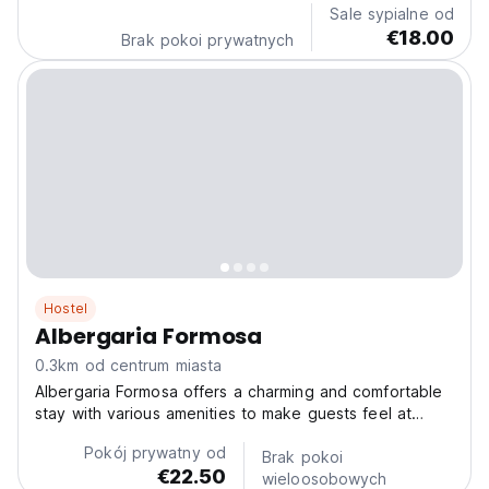
Sale sypialne od
€18.00
Brak pokoi prywatnych
Hostel
Albergaria Formosa
0.3km od centrum miasta
Albergaria Formosa offers a charming and comfortable
stay with various amenities to make guests feel at
home. Surrounded by a peaceful garden and featuring
Pokój prywatny od
a welcoming terrace, the property provides free WiFi
Brak pokoi
€22.50
throughout, ensuring connectivity at all times....
wieloosobowych