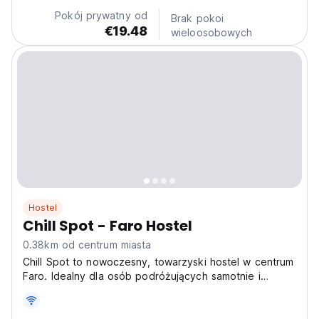
Pokój prywatny od
Brak pokoi
€19.48
wieloosobowych
Hostel
Chill Spot - Faro Hostel
0.38km od centrum miasta
Chill Spot to nowoczesny, towarzyski hostel w centrum
Faro. Idealny dla osób podróżujących samotnie i
miłośników plaż, którzy szukają relaksującego pobytu
w Portugalii. (Auto-translated from original language)