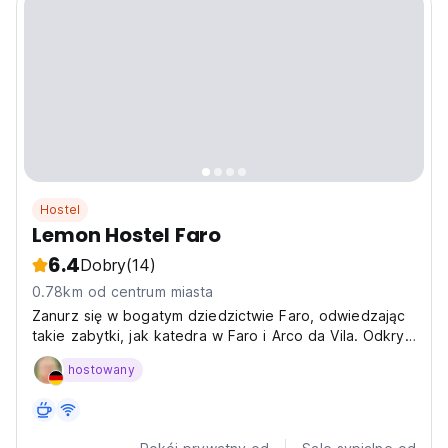
Hostel
Lemon Hostel Faro
6.4
Dobry
(14)
0.78km od centrum miasta
Zanurz się w bogatym dziedzictwie Faro, odwiedzając
takie zabytki, jak katedra w Faro i Arco da Vila. Odkryj
urocze uliczki, podziwiaj malownicze widoki wzdłuż Ria
hostowany
Formosa i delektuj się lokalną kuchnią w sercu tego
klejnotu Algarve.