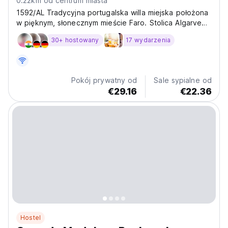
0.22km od centrum miasta
1592/AL Tradycyjna portugalska willa miejska położona
w pięknym, słonecznym mieście Faro. Stolica Algarve
ma wiele do zaoferowania i my też. Gdzie zaczynamy?
30+ hostowany
17 wydarzenia
Cóż, nasi goście nieustannie nam przypominają, że
mamy jedną z najlepszych atmosfer w hostelu, jakiej...
Pokój prywatny od
Sale sypialne od
€29.16
€22.36
Hostel