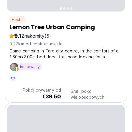
Hostel
Lemon Tree Urban Camping
9.1
Znakomity
(5)
0.27km od centrum miasta
Come camping in Faro city centre, in the comfort of a
1.60mx2.00m bed. Ideal for those looking for a
different experience. In addition to the communal
hostowany
areas: outdoor kitchen and area with tables and chairs,
each unit consists of a covered space and a small...
Pokój prywatny od
Brak pokoi
€39.50
wieloosobowych