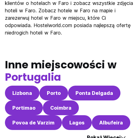
Kultura
7.3
klientów o hotelach w Faro i zobacz wszystkie zdjęcia
Imprezy
hoteli w Faro. Zobacz hotele w Faro na mapie i
6.3
zarezerwuj hotel w Faro w miejscu, które Ci
Najlepsza wartość
7.6
odpowiada. Hostelworld.com posiada najlepszą ofertę
niedrogich hoteli w Faro.
Inne miejscowości w
Portugalia
Lizbona
Porto
Ponta Delgada
Portimao
Coimbra
Povoa de Varzim
Lagos
Albufeira
Pokaż Więcej