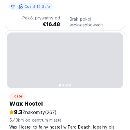
distinctive features of the modernist era. It offers a
Covid-19 Safe
peaceful and welcoming environment in a prime area of
the city. Located near essential services and shops,...
Pokój prywatny od
Brak pokoi
€16.48
wieloosobowych
Hostel
Wax Hostel
9.3
Znakomity
(267)
5.43km od centrum miasta
Wax Hostel to fajny hostel w Faro Beach. Idealny dla