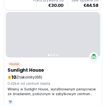
Pokój prywatny od
Sale sypialne od
€30.00
€44.58
Hostel
Sunlight House
10
Znakomity
(68)
0.42km od centrum miasta
Witamy w Sunlight House, wyrafinowanym pensjonacie
ze śniadaniem, położonym w zabytkowym centrum
Faro.