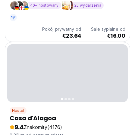
środków transportu w mieście. Hostel położony
40+ hostowany
25 wydarzenia
najbliżej barów i restauracji, bez narażania się na hałas.
Super wygodne łóżka i dużo miejsca do
przechowywania....
Pokój prywatny od
Sale sypialne od
€23.64
€16.00
Hostel
Casa d'Alagoa
9.4
Znakomity
(4176)