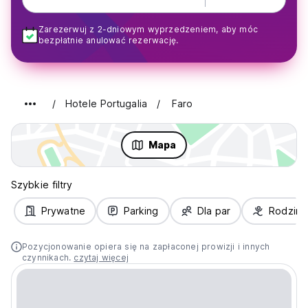
Zarezerwuj z 2-dniowym wyprzedzeniem, aby móc
bezpłatnie anulować rezerwację.
Hotele Portugalia
Faro
Mapa
Szybkie filtry
Prywatne
Parking
Dla par
Rodziny
Pozycjonowanie opiera się na zapłaconej prowizji i innych
czynnikach.
czytaj więcej