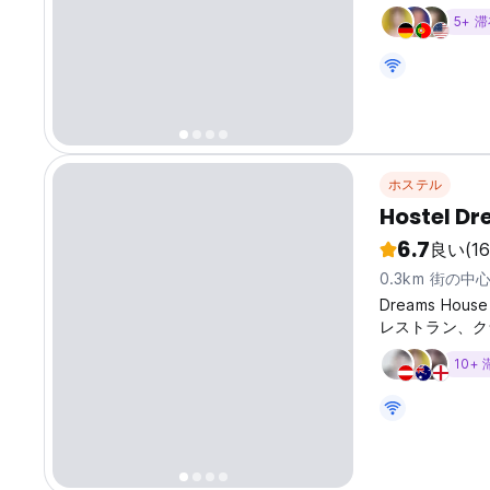
5+ 
ホステル
Hostel D
6.7
良い
(1
0.3km 街の中
Dreams H
レストラン、ク
だけます。 私た
10+
む​​ために必
ングルベッド4
ブルルームの3
しております。