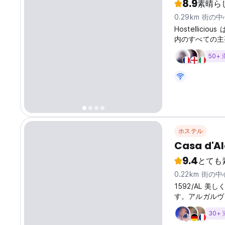
8.9
素晴ら
0.29km 街の
Hostellic
内のすべての主
ーンに最も近い
50+
ス。素晴らしい
ここに来たのは
間に何をすべき
ラックスしてく
ホステル
Casa d'A
9.4
とても
0.22km 街の
1592/AL
す。アルガルヴ
こから始めまし
30+
のホステルの雰