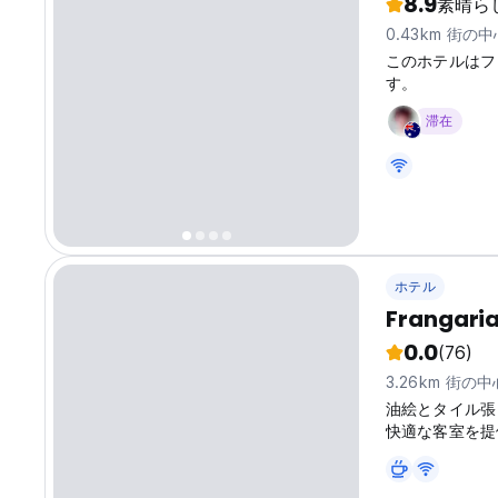
8.9
素晴ら
0.43km 街の
このホテルはフ
す。
滞在
ホテル
Frangari
0.0
(76)
3.26km 街の
油絵とタイル張りの
快適な客室を提
ます。 Fran
います。各室に
います。 手作