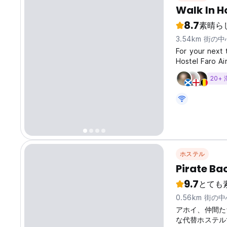
Walk In H
8.7
素晴ら
3.54km 街の
For your next 
Hostel Faro Ai
Hostel Faro is
20+
fully equippe
ホステル
Pirate Ba
9.7
とても
0.56km 街の
アホイ、仲間た
な代替ホステル