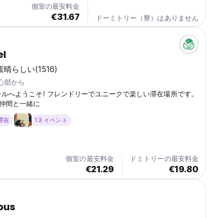
個室の最安料金
Frangariaレストランでは、ランチとディナーに様々な地元料理
€31.67
ドーミトリー（寮）はありません
Hospedaria...
el
素晴らしい
(1516)
中心部から
テルへようこそ! フレンドリーでユニークで楽しい滞在場所です。
仲間と一緒に
 滞在
13 イベント
個室の最安料金
ドミトリーの最安料金
€21.29
€19.80
ious