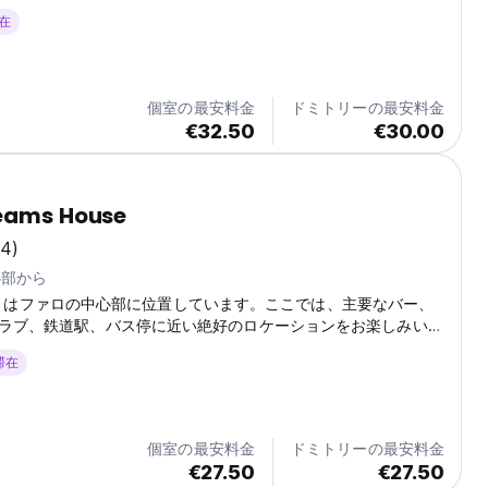
滞在
個室の最安料金
ドミトリーの最安料金
€32.50
€30.00
reams House
64)
心部から
ouse はファロの中心部に位置しています。ここでは、主要なバー、
ラブ、鉄道駅、バス停に近い絶好のロケーションをお楽しみいた
ちのチームがあなたの Kindle を受け取り、アルガルヴェを楽し
 滞在
要な情報をすべて提供するお手伝いをします。 男女共用ルーム（シ
台）、女性専用ルーム（シングルベッド4台）、プライベートダ
タイプをご用意しております。 楽しく交流できるテラスをご用意
また、テレビとゲームルームもご利用いただけます。...
個室の最安料金
ドミトリーの最安料金
€27.50
€27.50