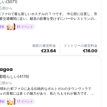
しい
(3071)
中心部から
ious はファロで最も新しいホステルの 1 つです。 中心部に位置し、市
要交通機関に近い。騒音の影響を受けずにバーやレストランのシ
ホステル。とても快適なベッドとたくさんの個人用収納スペー
 滞在
25 イベント
共同キッチン。屋外エリアと大きなラウンジエリア。 私たちは
初めてですが、市内で他の宿泊施設も経営しており、ここにいる
かについての情報はすべて揃っています。ぜひ私たちと一緒にリ
ださい。ここでの経験を忘れられないものにしましょう!...
個室の最安料金
ドミトリーの最安料金
€23.64
€16.00
lagoa
素晴らしい
(4176)
中心部から
 美しく晴れた町ファロにある伝統的なポルトガルのタウンヴィラで
ェの首都には多くの魅力があり、私たちもそれが魅力です。 ど
ょうか?私たちのゲストは、私たちがこれまで経験した中で最高
 滞在
17 イベント
囲気を持っていることを常に思い出させてくれます。私たちのゲ