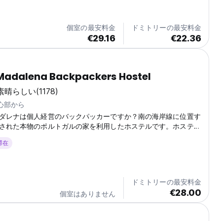
では私たちの友達になり、伝説的な「サングリア/バーベキュー
するときに頻繁に戻ってきて滞在します。私たちのスタッフは、
でもアドバイスとおもてなしでお客様を驚かせます。私たちはお客
個室の最安料金
ドミトリーの最安料金
ろいでいただきたいと心から願っており、そうしていただけると
€29.16
€22.36
...
Madalena Backpackers Hostel
素晴らしい
(1178)
中心部から
ダレナは個人経営のバックパッカーですか？南の海岸線に位置す
された本物のポルトガルの家を利用したホステルです。ホステル
史地区にあります。ご到着時には、フレンドリーで親切な経験豊
 滞在
出迎えし、当ホテルの居心地の良い雰囲気ですぐにくつろいでい
ドミトリーの最安料金
€28.00
個室はありません