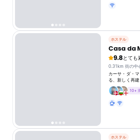
ストの多くは今
ナイト」を開催
24 時間いつ
様にここでくつ
確信しています。
ホステル
Casa da 
9.8
とても
0.31km 街の
カーサ・ダ・マ
る、新しく再建
はファロ市の歴
10+
富な旅行者がお
ただけます。
ホステル