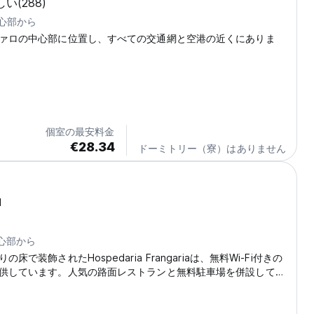
しい
(288)
中心部から
ァロの中心部に位置し、すべての交通網と空港の近くにありま
個室の最安料金
€28.34
ドーミトリー（寮）はありません
a
中心部から
床で装飾されたHospedaria Frangariaは、無料Wi-Fi付きの
供しています。人気の路面レストランと無料駐車場を併設してい
gariaの明るい客室にはエアコン、衛星テレビ、ミニバーが備わって
タイル装飾の専用バスルーム、大理石のシンク、ビデが備わって
りの壁装飾が施された居心地の良い朝食ルームで毎日の朝食を提