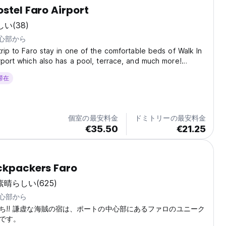
ostel Faro Airport
しい
(38)
中心部から
trip to Faro stay in one of the comfortable beds of Walk In
rport which also has a pool, terrace, and much more!
 a charming property with space for everybody! It has a
 滞在
d kitchen and common space on each...
個室の最安料金
ドミトリーの最安料金
€35.50
€21.25
ckpackers Faro
素晴らしい
(625)
中心部から
ち!! 謙虚な海賊の宿は、ポートの中心部にあるファロのユニーク
です。