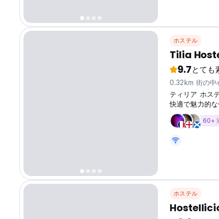
供しています。 
を提供しています。 
ホステル
Tilia Host
9.7
とても
0.32km 街の
ティリア ホス
快適で魅力的な
60+
ホステル
Hostellic