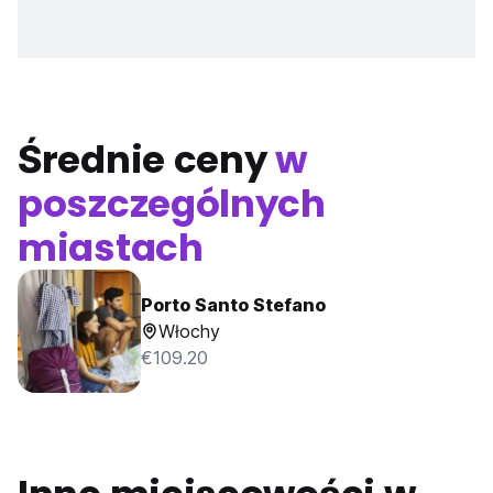
Średnie ceny
w
poszczególnych
miastach
Porto Santo Stefano
Włochy
€109.20